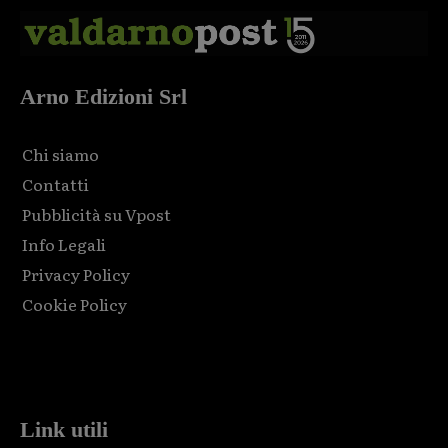
Arno Edizioni Srl
Chi siamo
Contatti
Pubblicità su Vpost
Info Legali
Privacy Policy
Cookie Policy
Html code here! Replace this with any non empty raw html
code and that's it.
Link utili