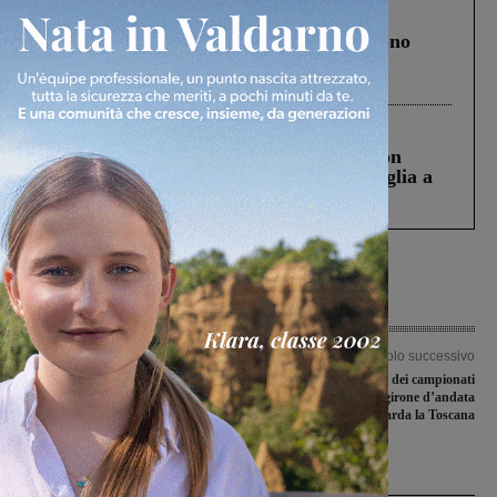
Cronaca
4 Agosto 2026
Un anno fa la strage in A1 in cui morirono
Gianni, Giulia e Franco. Lo schianto, il
processo, lo stop ai sorpassi fra tir....
Cronaca
3 Agosto 2026
Scomparso da una struttura di Castiglion
Fiorentino l’uomo che aveva ucciso la figlia a
Levane nel 2020
Articolo precedente
Articolo successivo
Le borracce contro lo spreco di
La conclusione dei campionati
plastica per i bambini della primaria:
dilettanti alla fine del girone d’andata
la consegna a scuola
al momento non riguarda la Toscana
Ultime Notizie