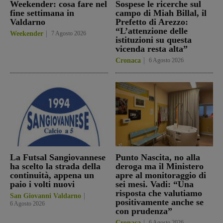
Weekender: cosa fare nel
Sospese le ricerche sul
fine settimana in
campo di Miah Billal, il
Valdarno
Prefetto di Arezzo:
“L’attenzione delle
Weekender
7 Agosto 2026
istituzioni su questa
vicenda resta alta”
Cronaca
6 Agosto 2026
La Futsal Sangiovannese
Punto Nascita, no alla
ha scelto la strada della
deroga ma il Ministero
continuità, appena un
apre al monitoraggio di
paio i volti nuovi
sei mesi. Vadi: “Una
risposta che valutiamo
San Giovanni Valdarno
positivamente anche se
6 Agosto 2026
con prudenza”
Cronaca
6 Agosto 2026