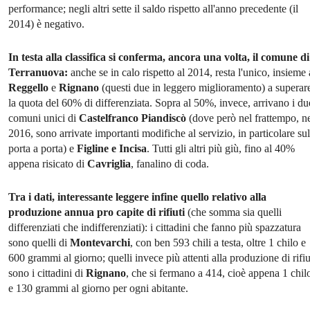
performance; negli altri sette il saldo rispetto all'anno precedente (il
2014) è negativo.
In testa alla classifica si conferma, ancora una volta, il comune di
Terranuova:
anche se in calo rispetto al 2014, resta l'unico, insieme 
Reggello
e
Rignano
(questi due in leggero miglioramento) a superar
la quota del 60% di differenziata. Sopra al 50%, invece, arrivano i du
comuni unici di
Castelfranco Piandiscò
(dove però nel frattempo, n
2016, sono arrivate importanti modifiche al servizio, in particolare sul
porta a porta) e
Figline e Incisa
. Tutti gli altri più giù, fino al 40%
appena risicato di
Cavriglia
, fanalino di coda.
Tra i dati, interessante leggere infine quello relativo alla
produzione annua pro capite di rifiuti
(che somma sia quelli
differenziati che indifferenziati): i cittadini che fanno più spazzatura
sono quelli di
Montevarchi
, con ben 593 chili a testa, oltre 1 chilo e
600 grammi al giorno; quelli invece più attenti alla produzione di rifiu
sono i cittadini di
Rignano
, che si fermano a 414, cioè appena 1 chil
e 130 grammi al giorno per ogni abitante.