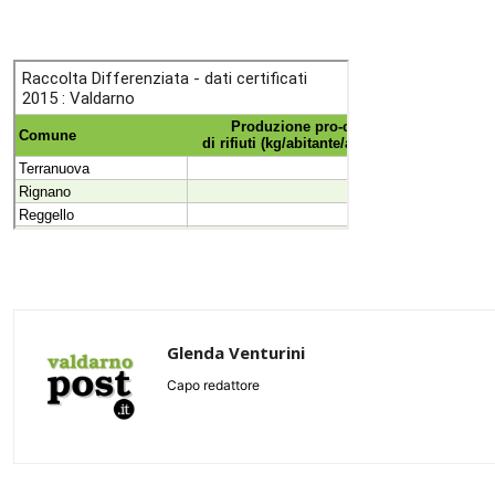
Glenda Venturini
Capo redattore