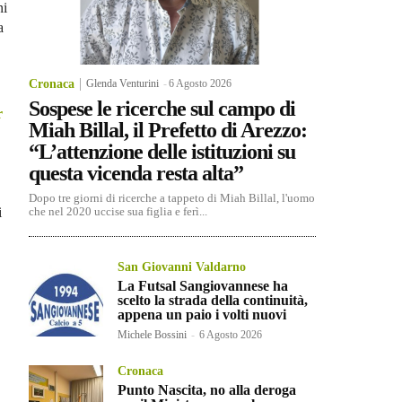
ni
a
Cronaca
Glenda Venturini
-
6 Agosto 2026
Sospese le ricerche sul campo di
r
Miah Billal, il Prefetto di Arezzo:
“L’attenzione delle istituzioni su
questa vicenda resta alta”
Dopo tre giorni di ricerche a tappeto di Miah Billal, l'uomo
i
che nel 2020 uccise sua figlia e ferì...
San Giovanni Valdarno
La Futsal Sangiovannese ha
scelto la strada della continuità,
appena un paio i volti nuovi
Michele Bossini
-
6 Agosto 2026
Cronaca
Punto Nascita, no alla deroga