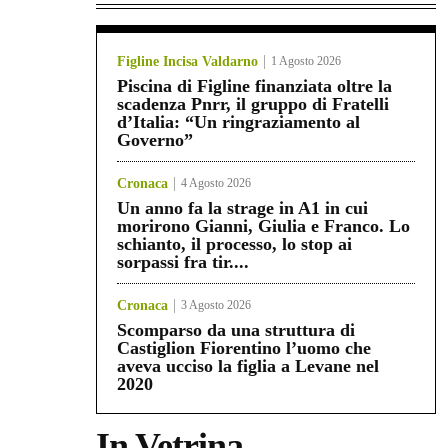
Figline Incisa Valdarno
1 Agosto 2026
Piscina di Figline finanziata oltre la
scadenza Pnrr, il gruppo di Fratelli
d’Italia: “Un ringraziamento al
Governo”
Cronaca
4 Agosto 2026
Un anno fa la strage in A1 in cui
morirono Gianni, Giulia e Franco. Lo
schianto, il processo, lo stop ai
sorpassi fra tir....
Cronaca
3 Agosto 2026
Scomparso da una struttura di
Castiglion Fiorentino l’uomo che
aveva ucciso la figlia a Levane nel
2020
In Vetrina