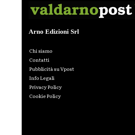
Arno Edizioni Srl
Chi siamo
Contatti
Pubblicità su Vpost
Info Legali
Privacy Policy
Cookie Policy
Html code here! Replace this with any non empty raw
html code and that's it.