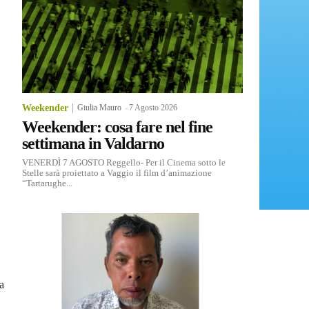
Weekender
Giulia Mauro
-
7 Agosto 2026
Weekender: cosa fare nel fine
settimana in Valdarno
VENERDÌ 7 AGOSTO Reggello- Per il Cinema sotto le
Stelle sarà proiettato a Vaggio il film d’animazione
“Tartarughe...
a