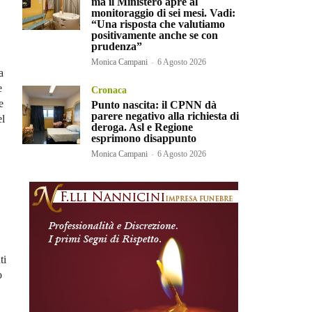
ma il Ministero apre al
monitoraggio di sei mesi. Vadi:
“Una risposta che valutiamo
positivamente anche se con
prudenza”
Monica Campani
-
6 Agosto 2026
a
e
Cronaca
e
Punto nascita: il CPNN dà
parere negativo alla richiesta di
el
deroga. Asl e Regione
esprimono disappunto
Monica Campani
-
6 Agosto 2026
ti
o