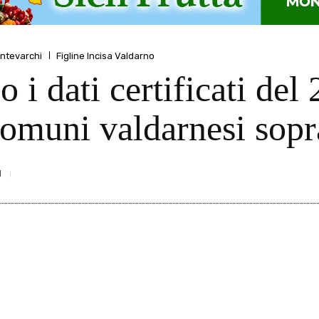
ntevarchi
Figline Incisa Valdarno
o i dati certificati de
e comuni valdarnesi sop
1