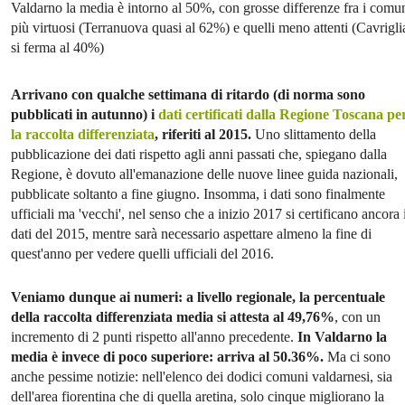
Valdarno la media è intorno al 50%, con grosse differenze fra i comu
più virtuosi (Terranuova quasi al 62%) e quelli meno attenti (Cavrigli
si ferma al 40%)
Arrivano con qualche settimana di ritardo (di norma sono
pubblicati in autunno) i
dati certificati dalla Regione Toscana pe
la raccolta differenziata
, riferiti al 2015.
Uno slittamento della
pubblicazione dei dati rispetto agli anni passati che, spiegano dalla
Regione, è dovuto all'emanazione delle nuove linee guida nazionali,
pubblicate soltanto a fine giugno. Insomma, i dati sono finalmente
ufficiali ma 'vecchi', nel senso che a inizio 2017 si certificano ancora 
dati del 2015, mentre sarà necessario aspettare almeno la fine di
quest'anno per vedere quelli ufficiali del 2016.
Veniamo dunque ai numeri: a livello regionale, la percentuale
della raccolta differenziata media si attesta al 49,76%
, con un
incremento di 2 punti rispetto all'anno precedente.
In Valdarno la
media è invece di poco superiore: arriva al 50.36%.
Ma ci sono
anche pessime notizie: nell'elenco dei dodici comuni valdarnesi, sia
dell'area fiorentina che di quella aretina, solo cinque migliorano la