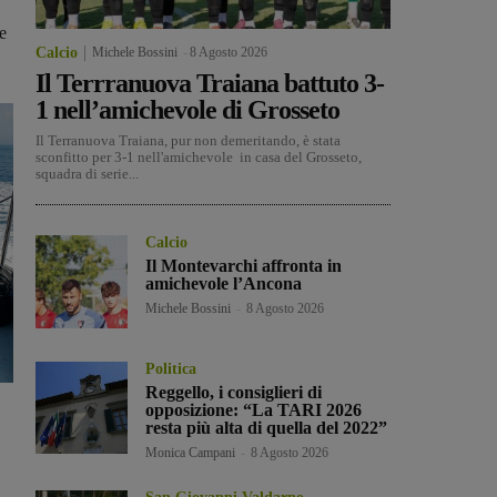
e
Calcio
Michele Bossini
-
8 Agosto 2026
Il Terrranuova Traiana battuto 3-
1 nell’amichevole di Grosseto
Il Terranuova Traiana, pur non demeritando, è stata
sconfitto per 3-1 nell'amichevole in casa del Grosseto,
squadra di serie...
Calcio
Il Montevarchi affronta in
amichevole l’Ancona
Michele Bossini
-
8 Agosto 2026
Politica
Reggello, i consiglieri di
opposizione: “La TARI 2026
resta più alta di quella del 2022”
Monica Campani
-
8 Agosto 2026