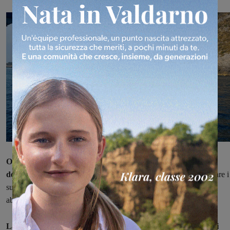
Oltre ai bellissimi panorami che l'isola più meridionale
dell'Arcipelago toscano offre
il gruppo si immergerà per ammirare i
suoi fondali. Per tutti l'obiettivo ancora una volta sarà quello di
abbattere tutte l
e barriere, soprattutto mentali.
La Delfosub Onlus, associazione nata nel 1999 con lo scopo di