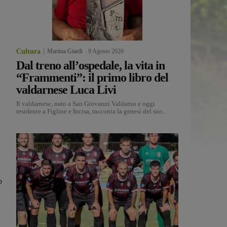
Cultura
Martina Giardi
-
9 Agosto 2026
Dal treno all’ospedale, la vita in
“Frammenti”: il primo libro del
valdarnese Luca Livi
Il valdarnese, nato a San Giovanni Valdarno e oggi
residente a Figline e Incisa, racconta la genesi del suo...
b