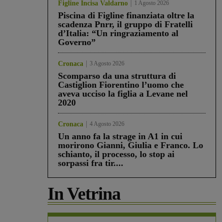
Figline Incisa Valdarno
1 Agosto 2026
Piscina di Figline finanziata oltre la
scadenza Pnrr, il gruppo di Fratelli
d’Italia: “Un ringraziamento al
Governo”
Cronaca
3 Agosto 2026
Scomparso da una struttura di
Castiglion Fiorentino l’uomo che
aveva ucciso la figlia a Levane nel
2020
Cronaca
4 Agosto 2026
Un anno fa la strage in A1 in cui
morirono Gianni, Giulia e Franco. Lo
schianto, il processo, lo stop ai
sorpassi fra tir....
In Vetrina