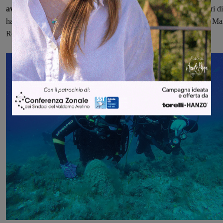
avvicinare all'attività subacquee
persone normodotate e portatori di
handicap, intanto sta preparando gli ultimi dettagli del viaggio sul Ma
Rosso.