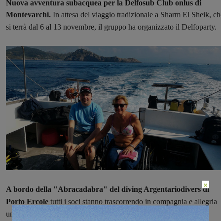
Nuova avventura subacquea per la Delfosub Club onlus di
Montevarchi.
In attesa del viaggio tradizionale a Sharm El Sheik, ch
si terrà dal 6 al 13 novembre, il gruppo
ha organizzato il Delfoparty.
×
A bordo della "Abracadabra" del diving Argentariodivers di
Porto Ercole
tutti i soci stanno trascorrendo in compagnia e allegria
una splendida giornata all'isola di Giannutri.