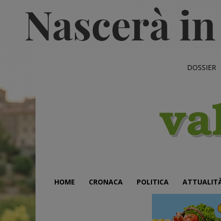
DOSSIER
HOME
CRONACA
POLITICA
ATTUALIT