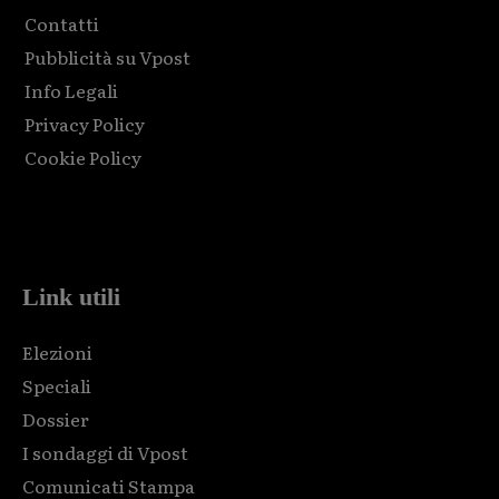
Contatti
Pubblicità su Vpost
Info Legali
Privacy Policy
Cookie Policy
Html code here! Replace this with any non empty raw html
code and that's it.
Link utili
Elezioni
Speciali
Dossier
I sondaggi di Vpost
Comunicati Stampa