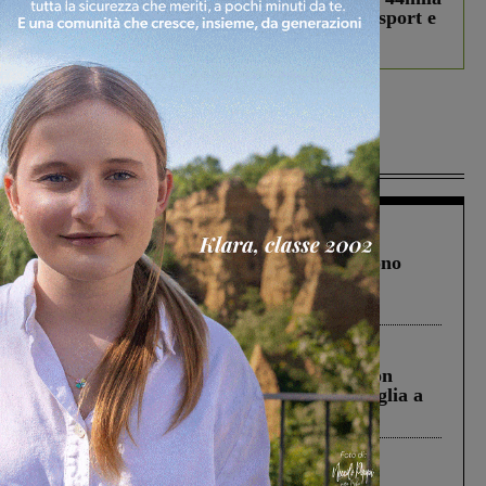
studenti coinvolti, torna il bando per lo sport e
debutta il podcast Estrair
Più lette
Cronaca
4 Agosto 2026
Un anno fa la strage in A1 in cui morirono
Gianni, Giulia e Franco. Lo schianto, il
processo, lo stop ai sorpassi fra tir....
Cronaca
3 Agosto 2026
Scomparso da una struttura di Castiglion
Fiorentino l’uomo che aveva ucciso la figlia a
Levane nel 2020
Cronaca
5 Agosto 2026