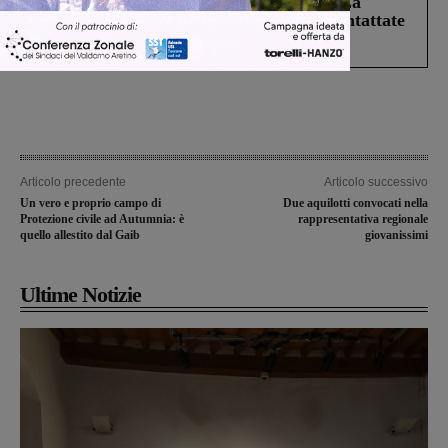
Continuano le ricerche di Miah Billal. La
Prefettura: “In caso di avvistamento contattate
il 112”
Articolo precedente
Articolo successivo
Un vero e proprio campo di
Due aquilotti convocati nella
Protezione civile ad Autumnia: è
rappresentativa regionale
quello allestito dal Gaib
giovanissimi
Ultime Notizie