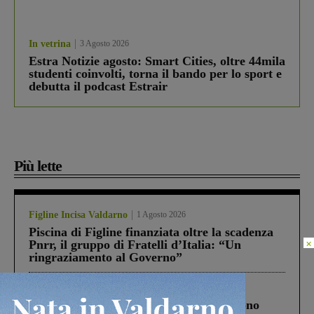
In vetrina
3 Agosto 2026
Estra Notizie agosto: Smart Cities, oltre 44mila
studenti coinvolti, torna il bando per lo sport e
debutta il podcast Estrair
Più lette
Figline Incisa Valdarno
1 Agosto 2026
Piscina di Figline finanziata oltre la scadenza
×
Pnrr, il gruppo di Fratelli d’Italia: “Un
ringraziamento al Governo”
Cronaca
4 Agosto 2026
Un anno fa la strage in A1 in cui morirono