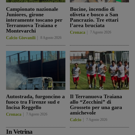
Campionato nazionale
Bucine, incendio di
Juniores, girone
oliveta e bosco a San
interamente toscano per
Pancrazio. Tre ettari
Terranuova Traiana e
l’area bruciata
Montevarchi
Cronaca
7 Agosto 2026
Calcio Giovanili
8 Agosto 2026
Autostrada, furgoncino a
Il Terranuova Traiana
fuoco tra Firenze sud e
allo “Zecchini” di
Incisa Reggello
Grosseto per una gara
amichevole
Cronaca
7 Agosto 2026
Calcio
7 Agosto 2026
In Vetrina