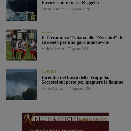
Firenze sud e Incisa Reggello
Glenda Venturini
-
7 Agosto 2026
Calcio
Il Terranuova Traiana allo “Zecchini” di
Grosseto per una gara amichevole
Michele Bossini
-
7 Agosto 2026
Cronaca
Incendio nel bosco della Trappola.
Soccorsi sul posto per spegnere le fiamme
Monica Campani
-
7 Agosto 2026