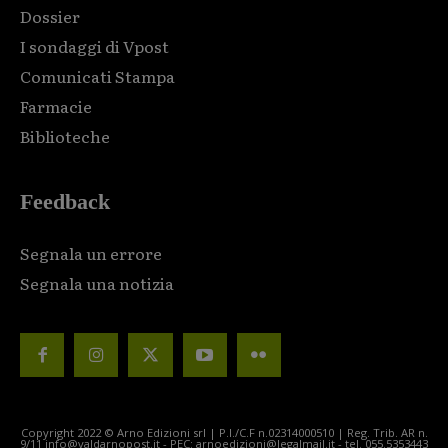
Dossier
I sondaggi di Vpost
Comunicati Stampa
Farmacie
Biblioteche
Feedback
Segnala un errore
Segnala una notizia
Copyright 2022 © Arno Edizioni srl | P.I./C.F n.02314000510 | Reg. Trib. AR n.
9/11 info@valdarnopost.it - PEC: arnoedizioni@legalmail.it - tel. 055.5353443