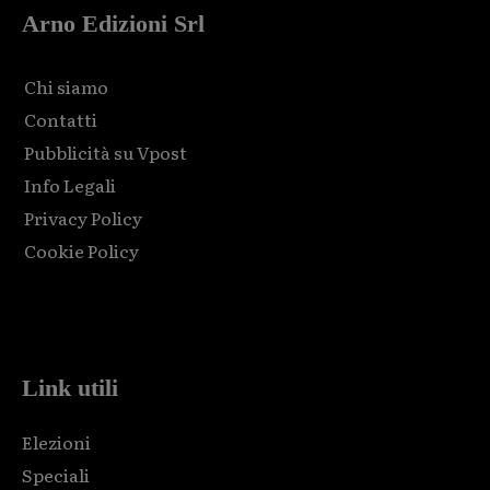
Arno Edizioni Srl
Chi siamo
Contatti
Pubblicità su Vpost
Info Legali
Privacy Policy
Cookie Policy
Html code here! Replace this with any non empty raw html
code and that's it.
Link utili
Elezioni
Speciali