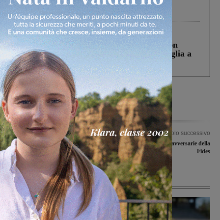
Gianni, Giulia e Franco. Lo schianto, il
processo, lo stop ai sorpassi fra tir....
Cronaca
3 Agosto 2026
Scomparso da una struttura di Castiglion
Fiorentino l’uomo che aveva ucciso la figlia a
Levane nel 2020
Articolo precedente
Articolo successivo
Sipario chiuso sulla serie D femminile
Under 19, ecco le avversarie della
Fides
Ultime Notizie