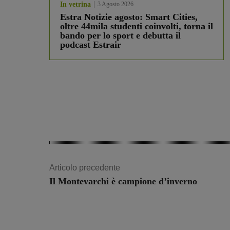
In vetrina
3 Agosto 2026
Estra Notizie agosto: Smart Cities,
oltre 44mila studenti coinvolti, torna il
bando per lo sport e debutta il
podcast Estrair
Articolo precedente
Il Montevarchi è campione d’inverno