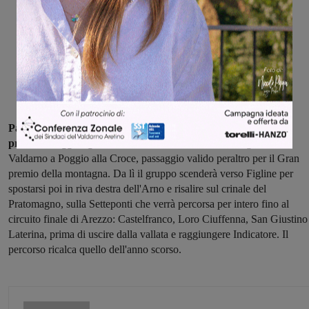
Partenza da Cascina e primi chilometri di gara nell’empolese
prima di raggiungere il Chianti fiorentino
. Da lì l’ingresso in
Valdarno a Poggio alla Croce, passaggio valido peraltro per il Gran
premio della montagna. Da lì il gruppo scenderà verso Figline per
spostarsi poi in riva destra dell'Arno e risalire sul crinale del
Pratomagno, sulla Setteponti che verrà percorsa per intero fino al
circuito finale di Arezzo: Castelfranco, Loro Ciuffenna, San Giustino
Laterina, prima di uscire dalla vallata e raggiungere Indicatore. Il
percorso ricalca quello dell'anno scorso.