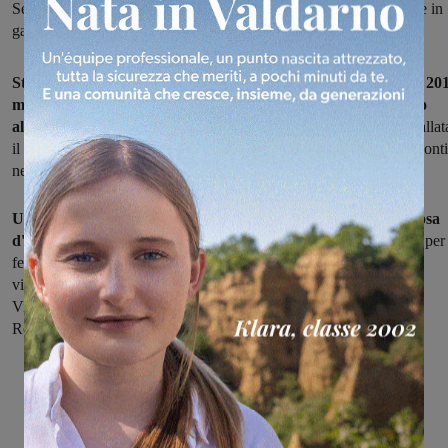
Setteponti. Nibali, Contador, Froome, Kwiatkoswki: tante le stelle in
gara per la 50° edizione. Appuntamento al 13 marzo
Sta diventando una piacevole tradizione quella che anche nel 20
metterà il Valdarno nel mezzo al percorso di gara dal Tirreno
all'Adriatico
: la "Corsa dei due mari" attraverserà per intero la vallat
il prossimo 13 marzo, da Poggio alla Croce e lungo tutta la Setteponti
nel tratto finale della terza tappa Cascina-Arezzo.
Un'edizione ancor più ricca, perché la corsa a tappe più famosa
d'Italia dopo il Giro compie 50 anni
. Pronta una parata di stelle per
festeggiare al meglio: ci saranno lo spagnolo Alberto Contador,
vincitore l'anno scorso, il dominatore dell'ultimo Tour de France
Vincenzo Nibali, Chris Froome, Alejandro Valverde, Joaquin
Rodriguez e probabilmente il campione del mondo Kwiatkoswki.