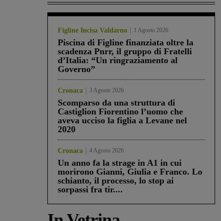
Figline Incisa Valdarno
1 Agosto 2026
Piscina di Figline finanziata oltre la
scadenza Pnrr, il gruppo di Fratelli
d’Italia: “Un ringraziamento al
Governo”
Cronaca
3 Agosto 2026
Scomparso da una struttura di
Castiglion Fiorentino l’uomo che
aveva ucciso la figlia a Levane nel
2020
Cronaca
4 Agosto 2026
Un anno fa la strage in A1 in cui
morirono Gianni, Giulia e Franco. Lo
schianto, il processo, lo stop ai
sorpassi fra tir....
In Vetrina