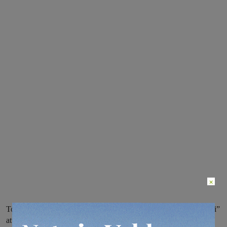
×
Torna la Tirreno-Adriatico: anche nel 2015 la “Corsa dei due mari”
attraverserà la vallata da Poggio alla Croce e attraverso tutta la