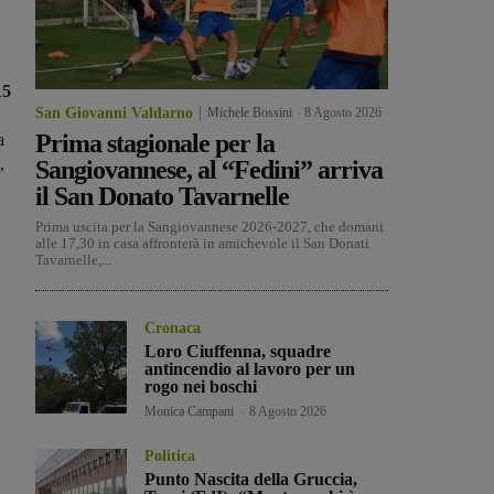
15
San Giovanni Valdarno
Michele Bossini
-
8 Agosto 2026
Prima stagionale per la
a
,
Sangiovannese, al “Fedini” arriva
il San Donato Tavarnelle
Prima uscita per la Sangiovannese 2026-2027, che domani
alle 17,30 in casa affronterà in amichevole il San Donati
Tavarnelle,...
Cronaca
Loro Ciuffenna, squadre
antincendio al lavoro per un
rogo nei boschi
Monica Campani
-
8 Agosto 2026
Politica
Punto Nascita della Gruccia,