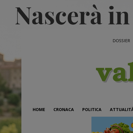
DOSSIER
HOME
CRONACA
POLITICA
ATTUALIT