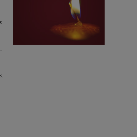
ne
i.
S.