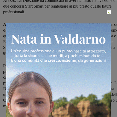
Arezzo. La Direzione ha comunicato di aver richiesto l’attivazione di
due concorsi Start Smart per reintegrare al più presto queste figure
professionali.
×
Altro capitolo riguarda anestesia: la presidenza della Conferenz
dei sindaci
ha messo in rilievo inoltre l’anomalia di un ospedale com
quello del Valdarno con una unità operativa semplice per Anestesia e
Rianimazione e non una Unità Operativa Complessa. La Direzione
Sanitaria ha riconosciuto l’anomalia della situazione impegnandosi a
trovare una soluzione.
Particolare attenzione è stata dedicata alla situazione della
psichiatria, ritenuta una delle principali criticità
del presidio
ospedaliero e della sanità territoriale, sia per la carenza di medici
psichiatri sia per la fragilità strutturale ed organizzativa del servizio. 
Direzione si è fatta carico della questione, che era già stata sollevata
ufficialmente con una lettera protocollata inviata dalla Presidenza dell
Conferenza dei Sindaci all’Azienda USL Toscana Sud Est lo scorso 
maggio.