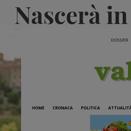
DOSSIER
HOME
CRONACA
POLITICA
ATTUALIT