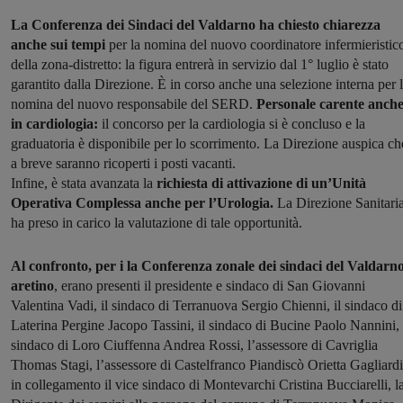
La Conferenza dei Sindaci del Valdarno ha chiesto chiarezza
anche sui tempi
per la nomina del nuovo coordinatore infermieristic
della zona-distretto: la figura entrerà in servizio dal 1° luglio è stato
garantito dalla Direzione. È in corso anche una selezione interna per 
nomina del nuovo responsabile del SERD.
Personale carente anch
in cardiologia:
il concorso per la cardiologia si è concluso e la
graduatoria è disponibile per lo scorrimento. La Direzione auspica ch
a breve saranno ricoperti i posti vacanti.
Infine, è stata avanzata la
richiesta di attivazione di un’Unità
Operativa Complessa anche per l’Urologia.
La Direzione Sanitari
ha preso in carico la valutazione di tale opportunità.
Al confronto, per i la Conferenza zonale dei sindaci del Valdarn
aretino
, erano presenti il presidente e sindaco di San Giovanni
Valentina Vadi, il sindaco di Terranuova Sergio Chienni, il sindaco di
Laterina Pergine Jacopo Tassini, il sindaco di Bucine Paolo Nannini, 
sindaco di Loro Ciuffenna Andrea Rossi, l’assessore di Cavriglia
Thomas Stagi, l’assessore di Castelfranco Piandiscò Orietta Gagliardi
in collegamento il vice sindaco di Montevarchi Cristina Bucciarelli, l