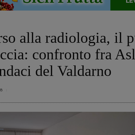
o alla radiologia, il p
uccia: confronto fra As
ndaci del Valdarno
58