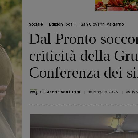
Sociale
Edizioni locali
San Giovanni Valdarno
Dal Pronto soccors
criticità della Gr
Conferenza dei si
di
Glenda Venturini
19
15 Maggio 2025