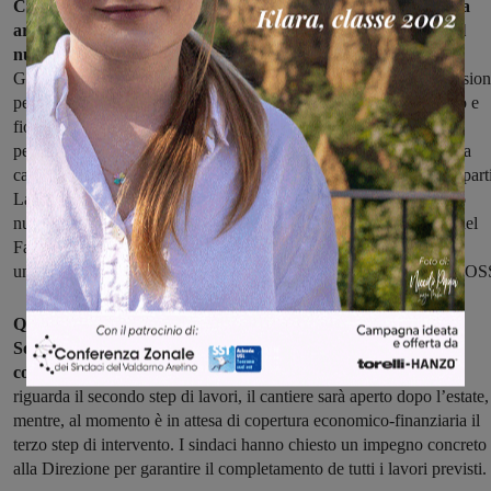
C’è poi il lungo capitolo del Pronto soccorso. La prima notizia
arrivata dal confronto è che è stato espletato il concorso per il
nuovo primario
che si insedierà a breve. Il Pronto soccorso della
Gruccia, come ribadito già più volte, è sottoposto a una forte pressio
perché serve un bacino di utenza che comprende Valdarno aretino e
fiorentino. Nei mesi scorsi è stata effettuata una integrazione del
personale infermieristico, ma nonostante questo rimane ancora una
carenza di infermieri e OSS (operatori socio-sanitari) negli altri repart
La Conferenza dei sindaci ha richiesto attenzione rispetto al basso
numero di infermieri e nessun OSS previsto nel Piano Triennale del
Fabbisogno e la direttrice sanitaria ha risposto che è in corso
un’interlocuzione con la Regione per rafforzare gli organici degli OS
Qualche settimana fa è stata aperta la nuova ala del Pronto
Soccorso, che rappresenta il primo step di una intervento
complessivo di ampliamento del PS della Gruccia
. Per quanto
riguarda il secondo step di lavori, il cantiere sarà aperto dopo l’estate,
mentre, al momento è in attesa di copertura economico-finanziaria il
terzo step di intervento. I sindaci hanno chiesto un impegno concreto
alla Direzione per garantire il completamento de tutti i lavori previsti.