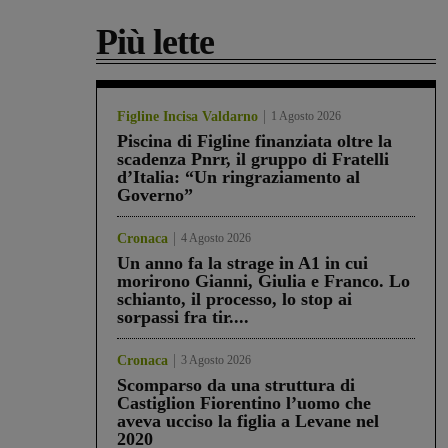
Più lette
Figline Incisa Valdarno
1 Agosto 2026
Piscina di Figline finanziata oltre la
scadenza Pnrr, il gruppo di Fratelli
d’Italia: “Un ringraziamento al
Governo”
Cronaca
4 Agosto 2026
Un anno fa la strage in A1 in cui
morirono Gianni, Giulia e Franco. Lo
schianto, il processo, lo stop ai
sorpassi fra tir....
Cronaca
3 Agosto 2026
Scomparso da una struttura di
Castiglion Fiorentino l’uomo che
aveva ucciso la figlia a Levane nel
2020