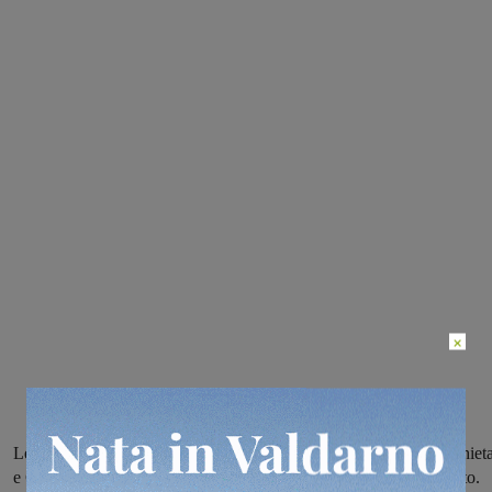
×
Le partenze sono previste da Raggiolo, Cetica, Monte Lori, Secchiet
e Garliano. L’escursione si svolgerà nella notte fra venerdì e sabato.