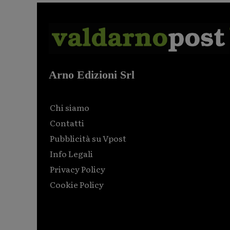
Arno Edizioni Srl
Chi siamo
Contatti
Pubblicità su Vpost
Info Legali
Privacy Policy
Cookie Policy
Html code here! Replace this with any non empty raw
html code and that's it.