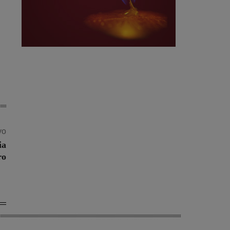
vo
ia
ro