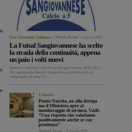
ce
.
San Giovanni Valdarno
Michele Bossini
-
6 Agosto 2026
La Futsal Sangiovannese ha scelto
la strada della continuità, appena
un paio i volti nuovi
Tante le conferme nella Futsal Sangiovannese 2026-2027,
ti
che, guidata da Daniele Scarpellini, prenderà parte al
campionato di serie C1...
no
Cronaca
Punto Nascita, no alla deroga
ma il Ministero apre al
monitoraggio di sei mesi. Vadi:
“Una risposta che valutiamo
positivamente anche se con
prudenza”
Monica Campani
-
6 Agosto 2026