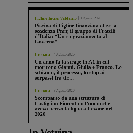
Figline Incisa Valdarno
1 Agosto 2026
Piscina di Figline finanziata oltre la
scadenza Pnrr, il gruppo di Fratelli
d’Italia: “Un ringraziamento al
Governo”
Cronaca
4 Agosto 2026
Un anno fa la strage in A1 in cui
morirono Gianni, Giulia e Franco. Lo
schianto, il processo, lo stop ai
sorpassi fra tir....
Cronaca
3 Agosto 2026
Scomparso da una struttura di
Castiglion Fiorentino l’uomo che
aveva ucciso la figlia a Levane nel
2020
In Vetrina