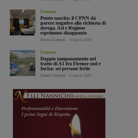
Cronaca
Punto nascita: il CPNN dà
parere negativo alla richiesta di
deroga. Asl e Regione
esprimono disappunto
Monica Campani
-
6 Agosto 2026
Cronaca
Doppio tamponamento nel
tratto di A1 fra Firenze sud e
Incisa: sei persone ferite
Glenda Venturini
-
6 Agosto 2026