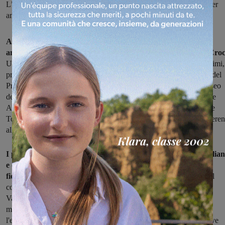
L’arrivo è previsto intorno alle 4,30 alla Croce del Pratomagno, per
ammirare l’alba, poi una colazione tutti assieme
A piedi di notte, dai quattro versanti del Pratomagno, per
ammirare lo spettacolo unico della nascita del sole sotto alla Cro
Una escursione organizzata per la notte fra venerdì e sabato prossimi,
promossa da una serie di enti e associazioni: Unione dei Comuni del
Pratomagno, Unione dei Comuni montani del Casentino, Ecomuseo
del Casentino, Comune di Loro, Comune di Ortignano Raggiolo e
Associazione La Brigata di Raggiolo, con il patrocinio di Regione
Toscana e Provincia di Arezzo e la collaborazione dei soggetti aderen
alla Carta dei Valori del Pratomagno.
I punti di partenza saranno cinque: da Raggiolo, Cetica, Garlia
e da Monte Lori e Secchieta, verso il Valdarno aretino e
fiorentino.
La partenza da
Monte Lori
è fissata all'una di notte, il
costo di partecipazione è di 3 euro; l'escursione è curata da Cai
Valdarno e Acedo Ambiente. Quella da
Secchieta
invece parte a
mezzanotte e mezzo presso il ristorante Giuntini di Secchieta,
l'escursione è guidata da Giovanni Monello Nordic Walking Active