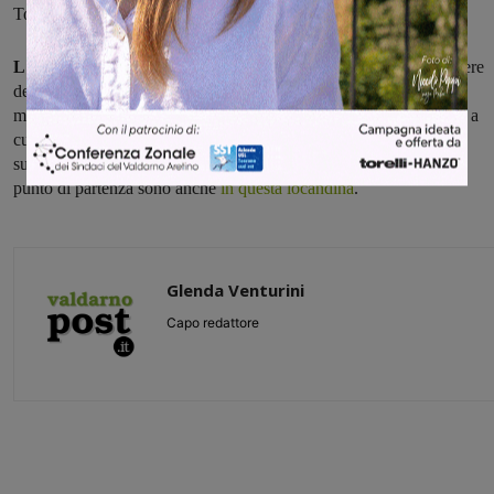
Toscana e gECO.
L'arrivo in vetta, per tutti, è previsto intorno alle 4,30:
il sorgere
del sole sarà accompagnato dal Saluto al Sole e da un momento
musicale. Intorno alle 7,30, infine, colazione presso l'area di sosta a
cura della Pro Loco di Cetica. Tutte le informazioni
su
www.crocedelpratomagno.it
, i numeri dei referenti per ciascun
punto di partenza sono anche
in questa locandina
.
Glenda Venturini
Capo redattore
Share