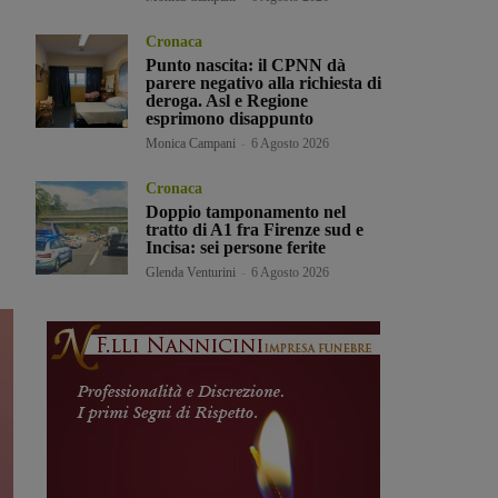
Cronaca
Punto nascita: il CPNN dà
parere negativo alla richiesta di
deroga. Asl e Regione
esprimono disappunto
Monica Campani
-
6 Agosto 2026
,
Cronaca
Doppio tamponamento nel
tratto di A1 fra Firenze sud e
Incisa: sei persone ferite
Glenda Venturini
-
6 Agosto 2026