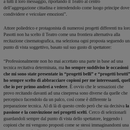
a tutti il loro messaggio, riportando il Teatro al centro
dell’aggregazione cittadina e intendendolo come luogo principe dove
condividere e veicolare emozioni”.
Attore poliedrico e protagonista di numerosi progetti differenti tra lor
Pasotti non ha scelto il Teatro come una frontiera alternativa alla
recitazione cinematografica, ma seleziona ogni proposta seguendo un
punto di vista soggettivo, basato sul suo gusto di spettatore:
“Professionalmente non ho mai accettato una parte in base ad una
tecnica recitativa determinata, ma
ho sempre suddiviso le occasioni
che mi sono state presentate in “progetti belli” e “progetti brutti”
ho sempre scelto di abbracciare copioni per me interessanti, quel
che io per primo andrei a vedere
. È ovvio che le sensazioni che
provo recitando davanti ad una cinepresa sono diverse da quelle che
percepisco facendolo da un palco, così come è differente la
preparazione tecnica. Al di là di questo credo però che sia decisiva
la
passione e la convinzione nei progetti scelti
. Cerco di selezionarli
guardandoli sempre dal punto di vista dello spettatore, leggendo i
copioni che mi vengono proposti come se stessi immaginandomi una