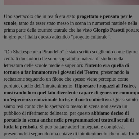
Uno spettacolo che in realtà era stato
progettato e pensato per le
scuole
, tanto da esser stato messo in scena in numerosi matinée nella
prima parte della tournée teatrale che ha visto
Giorgio Pasotti
portar
in giro per l'Italia questo autentico “progetto culturale”.
“Da Shakespeare a Pirandello” è stato scritto scegliendo come figure
centrali due autori che sono soprattutto materia di studio nella
letteratura delle scuole medie e superiori:
l’intento era quella di
tornare a far innamorare i giovani del Teatro
, presentando la
recitazione seguendo un filone che spesso viene percepito come
perduto, quello dell’intrattenimento.
Riportare i ragazzi al Teatro,
mostrando loro quel lato divertente capace di generare comunq
un’esperienza emozionale forte, è il nostro obiettivo
. Quasi subito 
siamo resi conto che lo spettacolo messo in scena non aveva un
pubblico di riferimento delineato, per questo
abbiamo deciso di
portarlo in scena anche nelle programmazioni teatrali serali di
tutta la penisola
. Si può trattare autori impegnati e complessi,
presentandoli seguendo una chiave di intrattenimento che renda fruibi