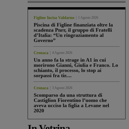
Figline Incisa Valdarno
1 Agosto 2026
Piscina di Figline finanziata oltre la
scadenza Pnrr, il gruppo di Fratelli
d’Italia: “Un ringraziamento al
Governo”
Cronaca
4 Agosto 2026
Un anno fa la strage in A1 in cui
morirono Gianni, Giulia e Franco. Lo
schianto, il processo, lo stop ai
sorpassi fra tir....
Cronaca
3 Agosto 2026
Scomparso da una struttura di
Castiglion Fiorentino l’uomo che
aveva ucciso la figlia a Levane nel
2020
In Vetrina