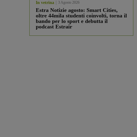
In vetrina
3 Agosto 2026
Estra Notizie agosto: Smart Cities,
oltre 44mila studenti coinvolti, torna il
bando per lo sport e debutta il
podcast Estrair