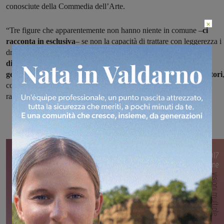
conosciute della Commedia dell’Arte.
×
“Tre figure che apparentemente non hanno niente in comune –
ci
racconta in esclusiva
– se non la capacità di trattare con leggerezza i
drammi e le complessità della vita.
Saper usare la giusta dose di
distacco ed ironia per descrivere anche eventi drammatici
generando un sorriso, è una caratteristica di pochi grandi autori
come i due che abbiamo deciso di omaggiare con questa
rappresentazione”.