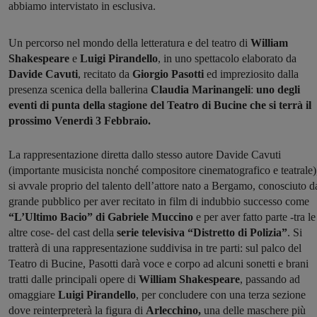
abbiamo intervistato in esclusiva.
Un percorso nel mondo della letteratura e del teatro di
William
Shakespeare
e
Luigi
Pirandello
, in uno spettacolo elaborato da
Davide Cavuti
, recitato da
Giorgio Pasotti
ed impreziosito dalla
presenza scenica della ballerina
Claudia Marinangeli
:
uno degli
eventi di punta della stagione del Teatro di Bucine che si terrà il
prossimo Venerdì 3 Febbraio.
La rappresentazione diretta dallo stesso autore Davide Cavuti
(importante musicista nonché compositore cinematografico e teatrale)
si avvale proprio del talento dell’attore nato a Bergamo, conosciuto d
grande pubblico per aver recitato in film di indubbio successo come
“L’Ultimo Bacio” di Gabriele Muccino
e per aver fatto parte -tra le
altre cose- del cast della
serie televisiva “Distretto di Polizia”
. Si
tratterà di una rappresentazione suddivisa in tre parti: sul palco del
Teatro di Bucine, Pasotti darà voce e corpo ad alcuni sonetti e brani
tratti dalle principali opere di
William Shakespeare
, passando ad
omaggiare
Luigi Pirandello
, per concludere con una terza sezione
dove reinterpreterà la figura di
Arlecchino,
una delle maschere più