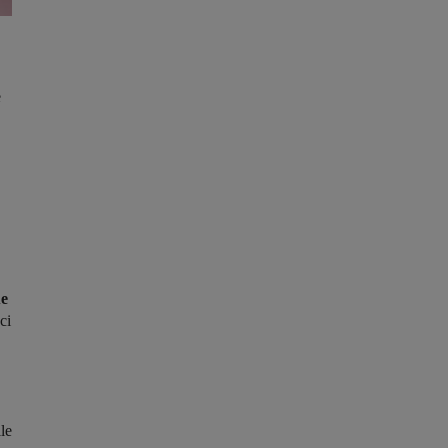
e
ue
ci
le