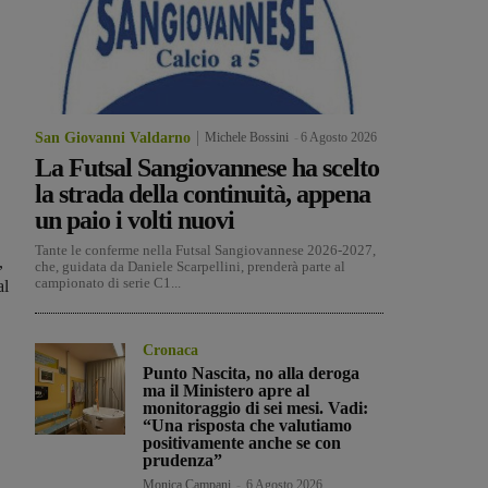
San Giovanni Valdarno
Michele Bossini
-
6 Agosto 2026
La Futsal Sangiovannese ha scelto
la strada della continuità, appena
un paio i volti nuovi
Tante le conferme nella Futsal Sangiovannese 2026-2027,
,
che, guidata da Daniele Scarpellini, prenderà parte al
campionato di serie C1...
al
Cronaca
Punto Nascita, no alla deroga
ma il Ministero apre al
monitoraggio di sei mesi. Vadi:
“Una risposta che valutiamo
positivamente anche se con
prudenza”
Monica Campani
-
6 Agosto 2026