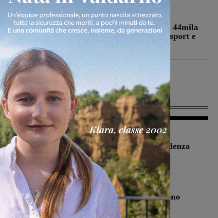
In vetrina
3 Agosto 2026
Estra Notizie agosto: Smart Cities, oltre 44mila
studenti coinvolti, torna il bando per lo sport e
debutta il podcast Estrair
Più lette
Figline Incisa Valdarno
1 Agosto 2026
Piscina di Figline finanziata oltre la scadenza
Pnrr, il gruppo di Fratelli d’Italia: “Un
ringraziamento al Governo”
Cronaca
4 Agosto 2026
Un anno fa la strage in A1 in cui morirono
Gianni, Giulia e Franco. Lo schianto, il
processo, lo stop ai sorpassi fra tir....