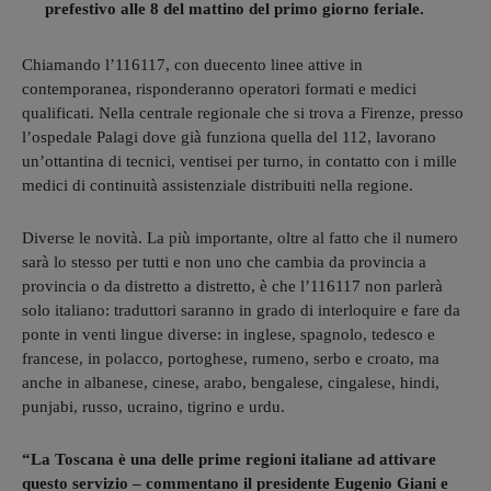
prefestivo alle 8 del mattino del primo giorno feriale.
Chiamando l’116117, con duecento linee attive in
contemporanea, risponderanno operatori formati e medici
qualificati. Nella centrale regionale che si trova a Firenze, presso
l’ospedale Palagi dove già funziona quella del 112, lavorano
un’ottantina di tecnici, ventisei per turno, in contatto con i mille
medici di continuità assistenziale distribuiti nella regione.
Diverse le novità. La più importante, oltre al fatto che il numero
sarà lo stesso per tutti e non uno che cambia da provincia a
provincia o da distretto a distretto, è che l’116117 non parlerà
solo italiano: traduttori saranno in grado di interloquire e fare da
ponte in venti lingue diverse: in inglese, spagnolo, tedesco e
francese, in polacco, portoghese, rumeno, serbo e croato, ma
anche in albanese, cinese, arabo, bengalese, cingalese, hindi,
punjabi, russo, ucraino, tigrino e urdu.
“La Toscana è una delle prime regioni italiane ad attivare
questo servizio – commentano il presidente Eugenio Giani e