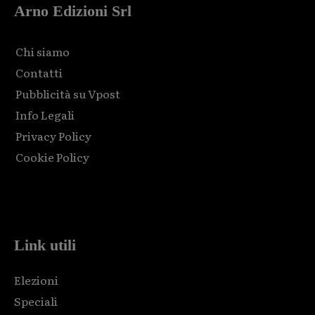
Arno Edizioni Srl
Chi siamo
Contatti
Pubblicità su Vpost
Info Legali
Privacy Policy
Cookie Policy
Html code here! Replace this with any non empty raw html
code and that's it.
Link utili
Elezioni
Speciali