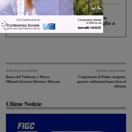
Cronaca
3 Agosto 2026
Scomparso da una struttura di Castiglion
Fiorentino l’uomo che aveva ucciso la figlia a
Levane nel 2020
Articolo precedente
Articolo successivo
Banca del Valdarno, è Marco
Campionato di Prima categoria,
Milandri il nuovo Direttore Mercato
quattro valdarnesi fanno festa al
debutto
Ultime Notizie