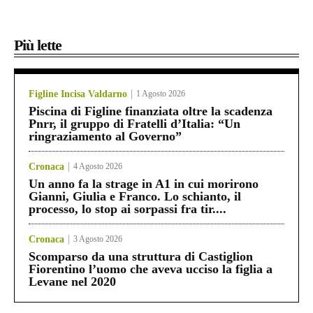
Più lette
Figline Incisa Valdarno
1 Agosto 2026
Piscina di Figline finanziata oltre la scadenza
Pnrr, il gruppo di Fratelli d’Italia: “Un
ringraziamento al Governo”
Cronaca
4 Agosto 2026
Un anno fa la strage in A1 in cui morirono
Gianni, Giulia e Franco. Lo schianto, il
processo, lo stop ai sorpassi fra tir....
Cronaca
3 Agosto 2026
Scomparso da una struttura di Castiglion
Fiorentino l’uomo che aveva ucciso la figlia a
Levane nel 2020