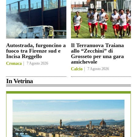
Autostrada, furgoncino a
Il Terranuova Traiana
fuoco tra Firenze sud e
allo “Zecchini” di
Incisa Reggello
Grosseto per una gara
amichevole
Cronaca
7 Agosto 2026
Calcio
7 Agosto 2026
In Vetrina