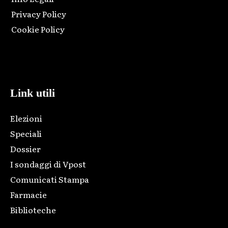
Privacy Policy
Cookie Policy
Html code here! Replace this with any non empty raw html
code and that's it.
Link utili
Elezioni
Speciali
Dossier
I sondaggi di Vpost
Comunicati Stampa
Farmacie
Biblioteche