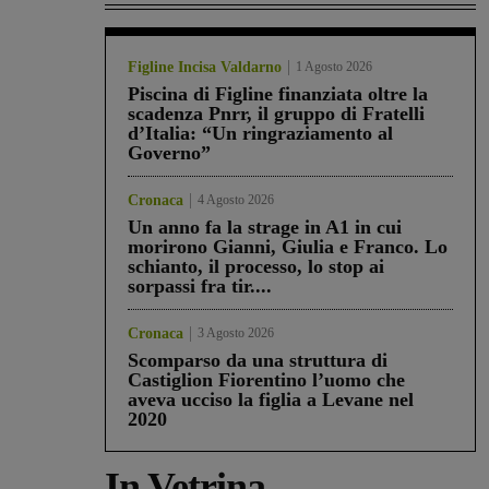
Figline Incisa Valdarno
1 Agosto 2026
Piscina di Figline finanziata oltre la
scadenza Pnrr, il gruppo di Fratelli
d’Italia: “Un ringraziamento al
Governo”
Cronaca
4 Agosto 2026
Un anno fa la strage in A1 in cui
morirono Gianni, Giulia e Franco. Lo
schianto, il processo, lo stop ai
sorpassi fra tir....
Cronaca
3 Agosto 2026
Scomparso da una struttura di
Castiglion Fiorentino l’uomo che
aveva ucciso la figlia a Levane nel
2020
In Vetrina