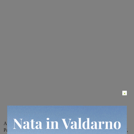
×
Appuntamento dal 2 al 5 luglio allo stadio comunale di Reggello.
Parteciperanno anche i comuni gemellati di Rossdorf, Voesendorf,