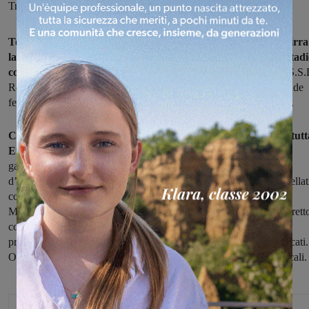
Trzebinia e Billy Montigny
Torna anche quest’anno a Reggello la Festa Europea della Birra
la tredicesima edizione è in programma dal 2 al 5 luglio allo stad
comunale
. Organizzata dal Comune con la collaborazione della S.S.
Resco Reggello, proporrà quest'anno anche “Sport Time”, la grande
festa delle associazioni sportive che si svolgerà in contemporanea.
Come ogni anno si potranno assaggiare birre provenienti da tutt
Europa
e gustare pizza, ficattole ed altri piatti tipici negli stand
gastronomici che apriranno ogni sera a partire dalle 18,30. Ospiti
d’onore di entrambe le feste saranno le delegazioni dei paesi gemellat
con Reggello: Rossdorf (Germania), Voesendorf (Austria) e Billy
Montigny (Francia) e del comune di Trzebinia (Polonia) che ha strett
con il comune valdarnese un patto di amicizia. I paesi ospiti
presenteranno la birra e le specialità dei loro territori in spazi dedicati.
Oltre a questo ogni serata sarà allietata dalla musica dei gruppi locali.