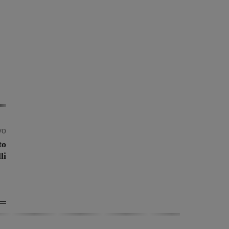
vo
to
li