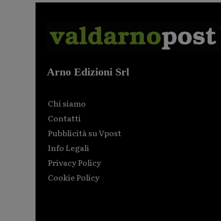
Arno Edizioni Srl
Chi siamo
Contatti
Pubblicità su Vpost
Info Legali
Privacy Policy
Cookie Policy
Html code here! Replace this with any non empty raw
html code and that's it.