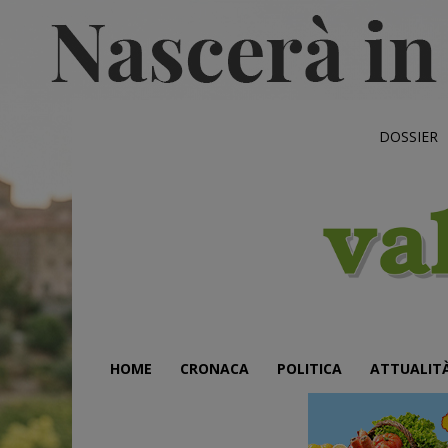
DOSSIER
HOME
CRONACA
POLITICA
ATTUALIT