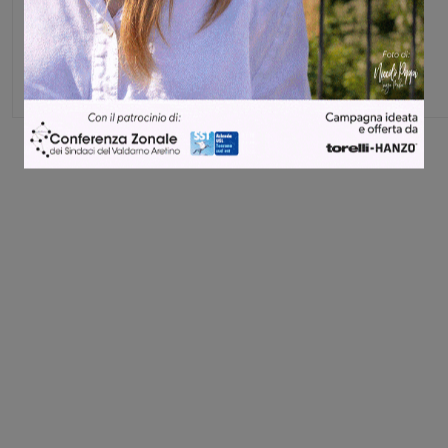
Glenda Venturini
Capo redattore
Share