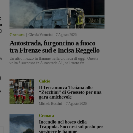
:
io
D.
Cronaca
Glenda Venturini
-
7 Agosto 2026
Autostrada, furgoncino a fuoco
tra Firenze sud e Incisa Reggello
a
Un altro mezzo in fiamme nella cronaca di oggi. Questa
volta è successo in Autostrada A1, nel tratto fra...
i
Calcio
Il Terranuova Traiana allo
o
“Zecchini” di Grosseto per una
gara amichevole
Michele Bossini
-
7 Agosto 2026
Cronaca
Incendio nel bosco della
Trappola. Soccorsi sul posto per
spegnere le fiamme