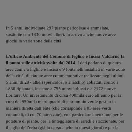
In 5 anni, individuate 297 piante pericolose e ammalate,
sostituite con 1830 nuovi alberi. In arrivo anche nuove aree
giochi in varie zone della città
L’ufficio Ambiente del Comune di Figline e Incisa Valdarno fa
il punto sulle attività svolte dal 2014.
I dati parlano di quattro
aree cani e a Figline e Incisa e 9 fontanelli installati in varie zone
della città, di cinque aree commemorative realizzate negli ultimi
5 anni, di 297 alberi (pericolosi o a rischio) abbattuti contro i
1830 ripiantati, insieme a 755 nuovi arbusti e a 2172 nuove
fioriture. Un investimento di circa 400mila euro all’anno per la
cura dei 550mila metri quadri di patrimonio verde gestito in
maniera diretta dall’ente (che corrisponde a 85 aree verdi
comunali, di cui 70 attrezzate), con particolare attenzione per le
potature di piante, per la tinteggiatura di arredi e staccionate, per
il taglio dell’erba (già in corso anche in questi giorni) e per la