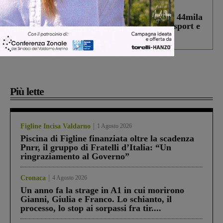
In vetrina
3 Agosto 2026
Estra Notizie agosto: Smart Cities, oltre 44mila
studenti coinvolti, torna il bando per lo sport e
debutta il podcast Estrair
Più lette
Figline Incisa Valdarno
1 Agosto 2026
Piscina di Figline finanziata oltre la scadenza
Pnrr, il gruppo di Fratelli d’Italia: “Un
ringraziamento al Governo”
Cronaca
4 Agosto 2026
Un anno fa la strage in A1 in cui morirono
Gianni, Giulia e Franco. Lo schianto, il
processo, lo stop ai sorpassi fra tir....