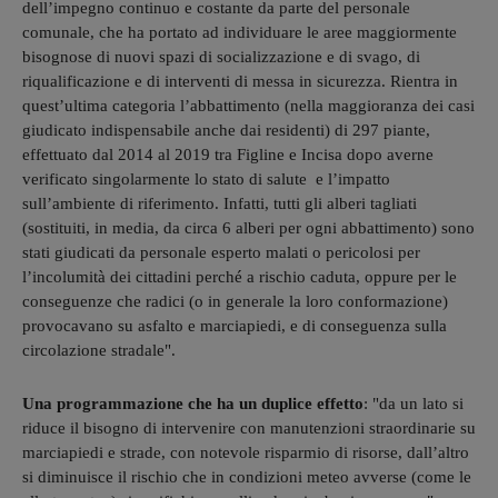
dell’impegno continuo e costante da parte del personale
comunale, che ha portato ad individuare le aree maggiormente
bisognose di nuovi spazi di socializzazione e di svago, di
riqualificazione e di interventi di messa in sicurezza. Rientra in
quest’ultima categoria l’abbattimento (nella maggioranza dei casi
giudicato indispensabile anche dai residenti) di 297 piante,
effettuato dal 2014 al 2019 tra Figline e Incisa dopo averne
verificato singolarmente lo stato di salute e l’impatto
sull’ambiente di riferimento. Infatti, tutti gli alberi tagliati
(sostituiti, in media, da circa 6 alberi per ogni abbattimento) sono
stati giudicati da personale esperto malati o pericolosi per
l’incolumità dei cittadini perché a rischio caduta, oppure per le
conseguenze che radici (o in generale la loro conformazione)
provocavano su asfalto e marciapiedi, e di conseguenza sulla
circolazione stradale".
Una programmazione che ha un duplice effetto
: "da un lato si
riduce il bisogno di intervenire con manutenzioni straordinarie su
marciapiedi e strade, con notevole risparmio di risorse, dall’altro
si diminuisce il rischio che in condizioni meteo avverse (come le