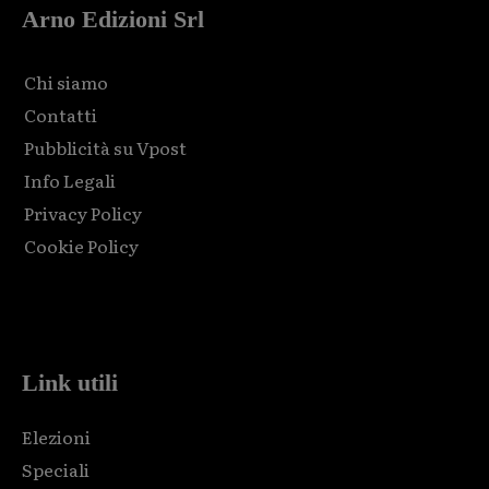
Arno Edizioni Srl
Chi siamo
Contatti
Pubblicità su Vpost
Info Legali
Privacy Policy
Cookie Policy
Html code here! Replace this with any non empty raw html
code and that's it.
Link utili
Elezioni
Speciali