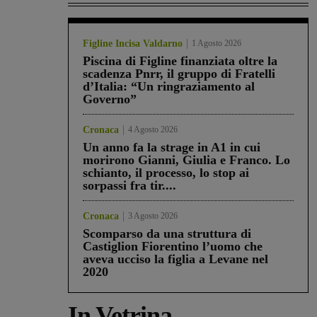
Figline Incisa Valdarno
1 Agosto 2026
Piscina di Figline finanziata oltre la
scadenza Pnrr, il gruppo di Fratelli
d’Italia: “Un ringraziamento al
Governo”
Cronaca
4 Agosto 2026
Un anno fa la strage in A1 in cui
morirono Gianni, Giulia e Franco. Lo
schianto, il processo, lo stop ai
sorpassi fra tir....
Cronaca
3 Agosto 2026
Scomparso da una struttura di
Castiglion Fiorentino l’uomo che
aveva ucciso la figlia a Levane nel
2020
In Vetrina