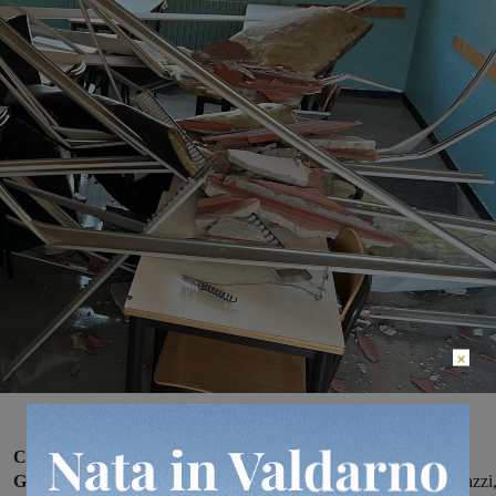
×
Crollo del solaio e del controsoffitto all’IP Marconi di San
Giovanni:
il capogruppo del Movimento 5 Stelle, Tommaso Pierazzi