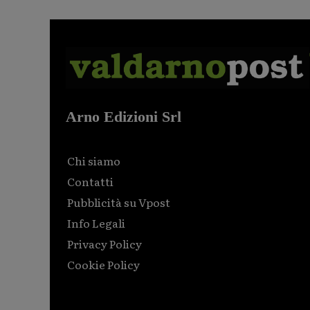
Arno Edizioni Srl
Chi siamo
Contatti
Pubblicità su Vpost
Info Legali
Privacy Policy
Cookie Policy
Html code here! Replace this with any non empty raw
html code and that's it.