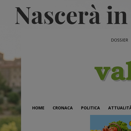
DOSSIER
HOME
CRONACA
POLITICA
ATTUALIT