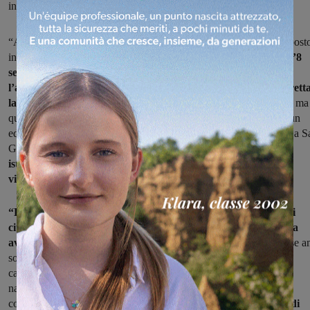
interviene dopo la discussione in Consiglio comunale.
“Alle domande poste dalla nostra interrogazione il sindaco ha rispost
informandoci che
era a conoscenza del crollo del solaio fin dall’8
settembre scorso ma ha preferito tacere perché riteneva
l’accaduto ‘questioni che non riguardano per competenza dirett
la Giunta comunale’.
Come movimento 5 stelle ci domandiamo: ma
quando crolla un solaio e un contro soffitto in un’aula ubicata in un
edificio di proprietà comunale, dove studiano ragazzi che abitano a S
Giovanni valdarno,
chi se non il sindaco è la persona preposta
istituzionalmente ad incontrare e rassicurare le famiglie che
vivono tra le mura della città?”
“È toccato a noi forze politiche di opposizione rappresentare i
cittadini in consiglio comunale perché nessuno della Giunta ha
avuto il coraggio di esporsi
. Sembra che la Giunta sangiovannese a
soltanto i selfie, talmente tanto da inventarsi le inaugurazioni dei
cantieri pur di farsi una foto con tanto di fascia tricolore. Per poi
nascondersi laddove l’immagine della Giunta potrebbe essere
compromessa.
Se non era per le interrogazioni dei tre gruppi di