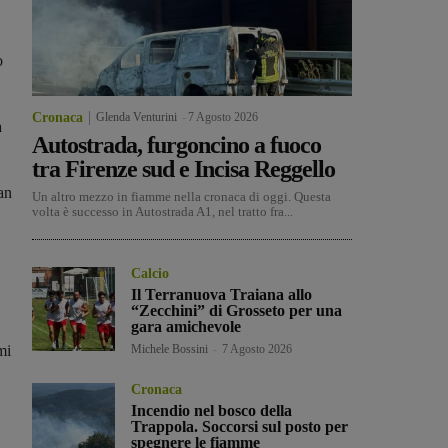
o
Cronaca
Glenda Venturini
-
7 Agosto 2026
a
Autostrada, furgoncino a fuoco
tra Firenze sud e Incisa Reggello
an
Un altro mezzo in fiamme nella cronaca di oggi. Questa
volta è successo in Autostrada A1, nel tratto fra...
Calcio
Il Terranuova Traiana allo
“Zecchini” di Grosseto per una
gara amichevole
mi
Michele Bossini
-
7 Agosto 2026
Cronaca
Incendio nel bosco della
Trappola. Soccorsi sul posto per
spegnere le fiamme