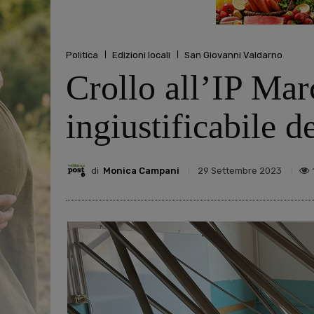
Politica
Edizioni locali
San Giovanni Valdarno
Crollo all’IP Mar
ingiustificabile d
di
Monica Campani
29 Settembre 2023