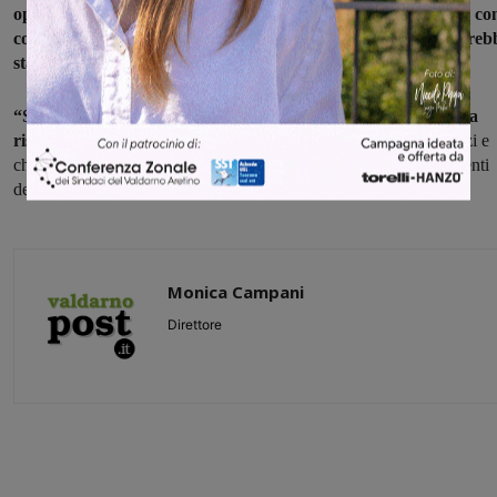
opposizione, ma soprattutto per i ragazzi dell’IP Marconi che co
coraggio hanno pubblicizzato l’accaduto, ai sangiovannesi sareb
stato tenuto tutto nascosto”
.
“Siamo meravigliati anche del fatto che la Giunta Vadi non sia
risuscita a proporre una ubicazione alternativa
a questi ragazzi e
che soltanto l’intervento dei comuni limitrofi permetterà agli studenti
dell’IP Marconi di avere una soluzione fino alla fine lavori”.
Monica Campani
Direttore
Share