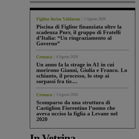
Figline Incisa Valdarno
1 Agosto 2026
Piscina di Figline finanziata oltre la
scadenza Pnrr, il gruppo di Fratelli
d’Italia: “Un ringraziamento al
Governo”
Cronaca
4 Agosto 2026
Un anno fa la strage in A1 in cui
morirono Gianni, Giulia e Franco. Lo
schianto, il processo, lo stop ai
sorpassi fra tir....
Cronaca
3 Agosto 2026
Scomparso da una struttura di
Castiglion Fiorentino l’uomo che
aveva ucciso la figlia a Levane nel
2020
In Vetrina