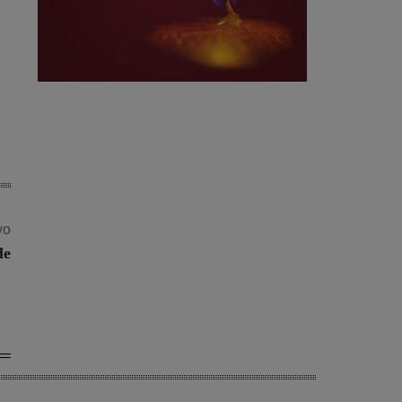
vo
le