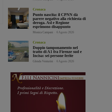
Cronaca
Punto nascita: il CPNN dà
parere negativo alla richiesta di
deroga. Asl e Regione
esprimono disappunto
Monica Campani
-
6 Agosto 2026
Cronaca
Doppio tamponamento nel
tratto di A1 fra Firenze sud e
Incisa: sei persone ferite
Glenda Venturini
-
6 Agosto 2026