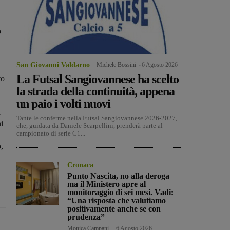
o
San Giovanni Valdarno
Michele Bossini
-
6 Agosto 2026
La Futsal Sangiovannese ha scelto
to
la strada della continuità, appena
un paio i volti nuovi
i
Tante le conferme nella Futsal Sangiovannese 2026-2027,
i
che, guidata da Daniele Scarpellini, prenderà parte al
campionato di serie C1...
,
Cronaca
Punto Nascita, no alla deroga
ma il Ministero apre al
monitoraggio di sei mesi. Vadi:
“Una risposta che valutiamo
positivamente anche se con
prudenza”
Monica Campani
-
6 Agosto 2026