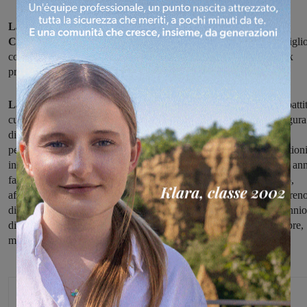
La consigliera di Liste civiche per Figline e Incisa Valdarno,
Cristina Simoni,
ha presentato
una mozione
da discutere in consigli
comunale per chiedere l'intitolazione di una via o una piazza all'ex
presidente del consiglio Bettino Craxi nel ventennale della morte.
La consigliera Simoni scrive
: "In occasione del ventennale il dibatti
culturale e politico ha fatto emergere con maggiore nitidezza la figura
di Bettino Craxi nell’ambito della storia che caratterizzò l’ultimo
periodo del secolo scorso, anche come statista impegnato su question
internazionali in difesa dell’autonomia dell’Italia".
E ancora
: "10 ann
fa pronuncio l’ex presidente della Repubblica Giorgio Napolitano,
affermò: 'Su Craxi è giunta l'ora di un giudizio non acritico ma sereno
di ricostruzioni non sommarie e unilaterali di almeno un quindicennio
di vita pubblica italiana. Nella vicenda di Craxi ci sono luci e ombre,
ma lasciò un'impronta incancellabile' ".
Monica Campani