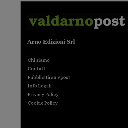
Arno Edizioni Srl
Chi siamo
Contatti
Pubblicità su Vpost
Info Legali
Privacy Policy
Cookie Policy
Html code here! Replace this with any non empty raw
html code and that's it.