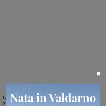
×
La consigliera di Liste civiche per Figline e Incisa Valdarno ha
presentato in merito una mozione