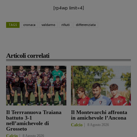
[rp4wp limit=4]
TAGS
cronaca
valdarno
rifiuti
differenziata
Articoli correlati
Il Terrranuova Traiana
Il Montevarchi affronta
battuto 3-1
in amichevole l’Ancona
nell’amichevole di
Calcio
8 Agosto 2026
Grosseto
Calcio
8 Agosto 2026