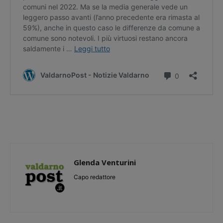
Glenda Venturini
Capo redattore