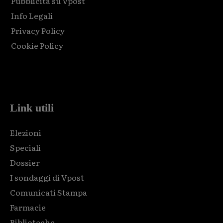
Pubblicità su Vpost
Info Legali
Privacy Policy
Cookie Policy
Html code here! Replace this with any non empty raw html
code and that's it.
Link utili
Elezioni
Speciali
Dossier
I sondaggi di Vpost
Comunicati Stampa
Farmacie
Biblioteche