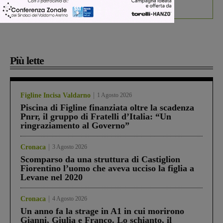
debutta il podcast Estrair
Più lette
Figline Incisa Valdarno
1 Agosto 2026
Piscina di Figline finanziata oltre la scadenza
Pnrr, il gruppo di Fratelli d’Italia: “Un
ringraziamento al Governo”
Cronaca
3 Agosto 2026
Scomparso da una struttura di Castiglion
Fiorentino l’uomo che aveva ucciso la figlia a
Levane nel 2020
Cronaca
4 Agosto 2026
Un anno fa la strage in A1 in cui morirono
Gianni, Giulia e Franco. Lo schianto, il