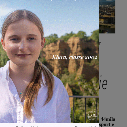
In vetrina
6 Agosto 2026
Gita di famiglia a Firenze: 5 idee per far
divertire i tuoi figli
In vetrina
3 Agosto 2026
Estra Notizie agosto: Smart Cities, oltre 44mila
studenti coinvolti, torna il bando per lo sport e