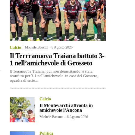
Calcio
Michele Bossini
-
8 Agosto 2026
Il Terrranuova Traiana battuto 3-
1 nell’amichevole di Grosseto
a
Il Terranuova Traiana, pur non demeritando, è stata
sconfitto per 3-1 nell'amichevole in casa del Grosseto,
squadra di serie...
Calcio
Il Montevarchi affronta in
amichevole l’Ancona
Michele Bossini
-
8 Agosto 2026
Politica