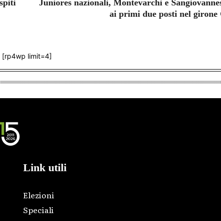
spiti
Juniores nazionali, Montevarchi e Sangiovanne
ai primi due posti nel girone
[rp4wp limit=4]
Link utili
Elezioni
Speciali