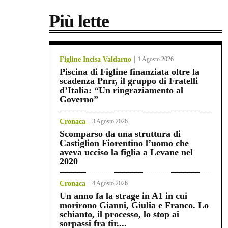
Più lette
Figline Incisa Valdarno
1 Agosto 2026
Piscina di Figline finanziata oltre la
scadenza Pnrr, il gruppo di Fratelli
d’Italia: “Un ringraziamento al
Governo”
Cronaca
3 Agosto 2026
Scomparso da una struttura di
Castiglion Fiorentino l’uomo che
aveva ucciso la figlia a Levane nel
2020
Cronaca
4 Agosto 2026
Un anno fa la strage in A1 in cui
morirono Gianni, Giulia e Franco. Lo
schianto, il processo, lo stop ai
sorpassi fra tir....