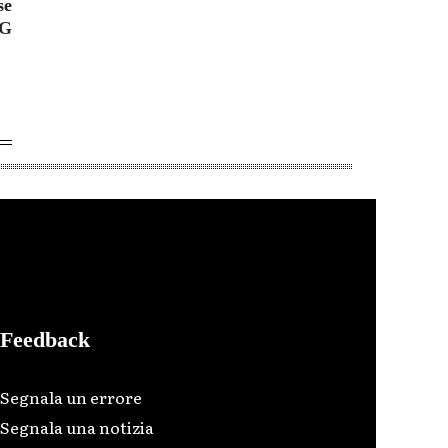
se
 G
Feedback
Segnala un errore
Segnala una notizia