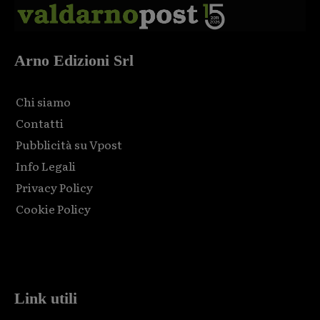
Arno Edizioni Srl
Chi siamo
Contatti
Pubblicità su Vpost
Info Legali
Privacy Policy
Cookie Policy
Html code here! Replace this with any non empty raw html
code and that's it.
Link utili