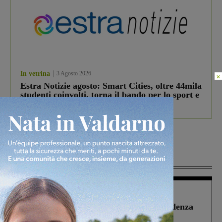
In vetrina
3 Agosto 2026
×
Estra Notizie agosto: Smart Cities, oltre 44mila
studenti coinvolti, torna il bando per lo sport e
debutta il podcast Estrair
Più lette
Figline Incisa Valdarno
1 Agosto 2026
Piscina di Figline finanziata oltre la scadenza
Pnrr, il gruppo di Fratelli d’Italia: “Un