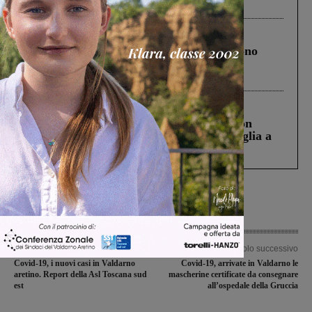
ringraziamento al Governo”
Cronaca
4 Agosto 2026
Un anno fa la strage in A1 in cui morirono
Gianni, Giulia e Franco. Lo schianto, il
processo, lo stop ai sorpassi fra tir....
Cronaca
3 Agosto 2026
Scomparso da una struttura di Castiglion
Fiorentino l’uomo che aveva ucciso la figlia a
Levane nel 2020
Articolo precedente
Articolo successivo
Covid-19, i nuovi casi in Valdarno
Covid-19, arrivate in Valdarno le
aretino. Report della Asl Toscana sud
mascherine certificate da consegnare
est
all’ospedale della Gruccia