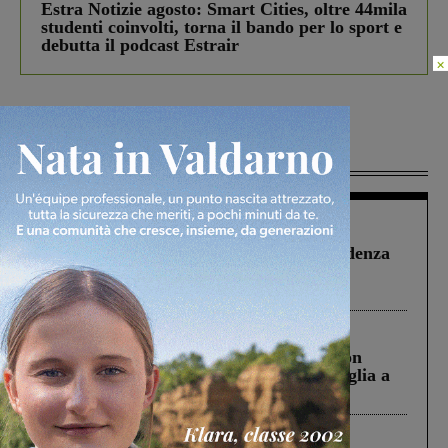
Estra Notizie agosto: Smart Cities, oltre 44mila
studenti coinvolti, torna il bando per lo sport e
debutta il podcast Estrair
×
Più lette
Figline Incisa Valdarno
1 Agosto 2026
Piscina di Figline finanziata oltre la scadenza
Pnrr, il gruppo di Fratelli d’Italia: “Un
ringraziamento al Governo”
Cronaca
3 Agosto 2026
Scomparso da una struttura di Castiglion
Fiorentino l’uomo che aveva ucciso la figlia a
Levane nel 2020
Cronaca
4 Agosto 2026