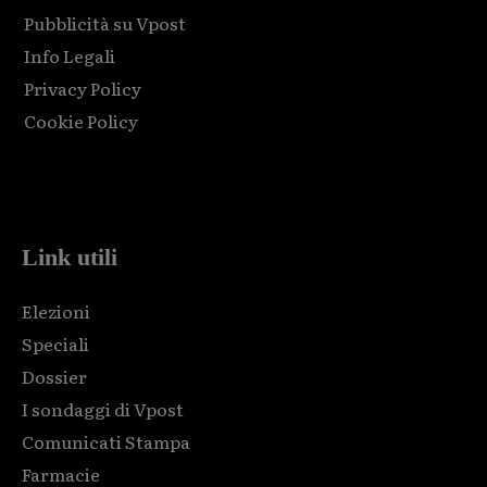
Pubblicità su Vpost
Info Legali
Privacy Policy
Cookie Policy
Html code here! Replace this with any non empty raw html
code and that's it.
Link utili
Elezioni
Speciali
Dossier
I sondaggi di Vpost
Comunicati Stampa
Farmacie