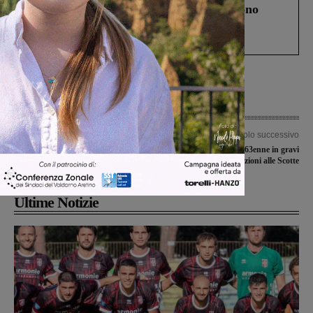
Un anno fa la strage in A1 in cui morirono
Gianni, Giulia e Franco. Lo schianto, il
processo, lo stop ai sorpassi fra tir....
Articolo precedente
Articolo successivo
La Unomaglia Valdarninsieme si
Investito da un’auto, 63enne in gravi
riscatta stappazzando il Cus Siena
condizioni alle Scotte
Ultime Notizie