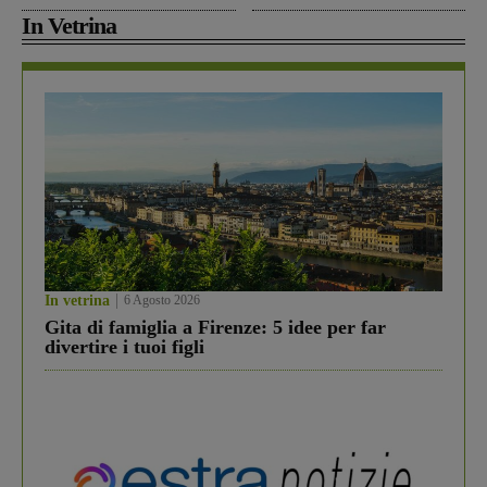
In Vetrina
In vetrina
6 Agosto 2026
Gita di famiglia a Firenze: 5 idee per far
divertire i tuoi figli