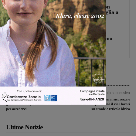
Scomparso da una struttura di Castiglion
Fiorentino l’uomo che aveva ucciso la figlia a
Levane nel 2020
Cronaca
4 Agosto 2026
Un anno fa la strage in A1 in cui morirono
Gianni, Giulia e Franco. Lo schianto, il
processo, lo stop ai sorpassi fra tir....
Articolo precedente
Articolo successivo
Servizio di continuità assistenziale (ex
Asfaltature, messa in sicurezza e
guardia medica): cambia il numero
manutenzione: prendono il via i lavori
per accedervi
su strade e reticolo idrico
Ultime Notizie