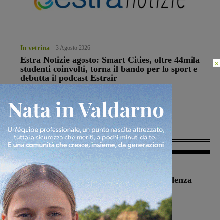
In vetrina
3 Agosto 2026
Estra Notizie agosto: Smart Cities, oltre 44mila
×
studenti coinvolti, torna il bando per lo sport e
debutta il podcast Estrair
Più lette
Figline Incisa Valdarno
1 Agosto 2026
Piscina di Figline finanziata oltre la scadenza
Pnrr, il gruppo di Fratelli d’Italia: “Un
ringraziamento al Governo”
Cronaca
3 Agosto 2026