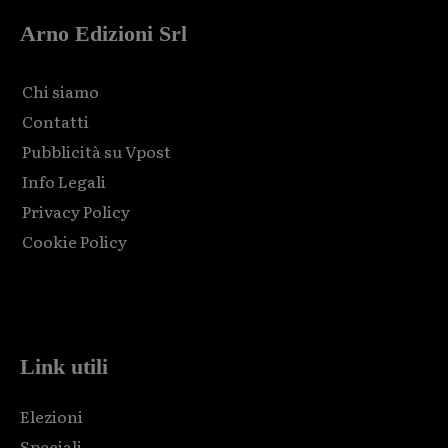
Arno Edizioni Srl
Chi siamo
Contatti
Pubblicità su Vpost
Info Legali
Privacy Policy
Cookie Policy
Html code here! Replace this with any non empty raw html
code and that's it.
Link utili
Elezioni
Speciali