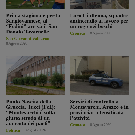
Prima stagionale per la
Loro Ciuffenna, squadre
Sangiovannese, al
antincendio al lavoro per
“Fedini” arriva il San
un rogo nei boschi
Donato Tavarnelle
Cronaca
8 Agosto 2026
San Giovanni Valdarno
8 Agosto 2026
Punto Nascita della
Servizi di controllo a
Gruccia, Tucci (FdI):
Montevarchi, Arezzo e in
“Montevarchi è sulla
provincia: intensificata
giusta strada di un
l’attività
aumento dei parti”
Cronaca
8 Agosto 2026
Politica
8 Agosto 2026