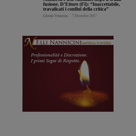
fusione. D’Ettore (FI): “Inaccettabile,
travalicati i confini della critica”
Glenda Venturini
-
7 Dicembre 2017