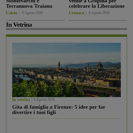
Montevarchi e
venne a Gropina per
Terranuova Traiana
celebrare la Liberazione
Calcio
6 Agosto 2026
Cronaca
6 Agosto 2026
In Vetrina
In vetrina
6 Agosto 2026
Gita di famiglia a Firenze: 5 idee per far
divertire i tuoi figli