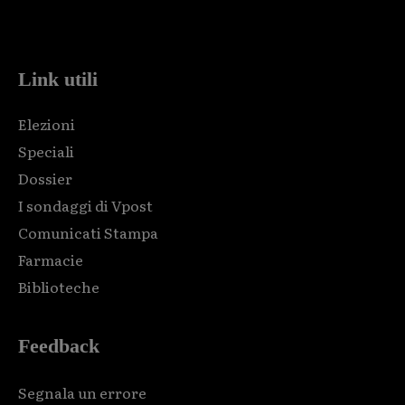
Html code here! Replace this with any non empty raw html
code and that's it.
Link utili
Elezioni
Speciali
Dossier
I sondaggi di Vpost
Comunicati Stampa
Farmacie
Biblioteche
Feedback
Segnala un errore