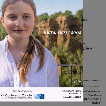
ringraziamento al Governo”
Cronaca
4 Agosto 2026
Un anno fa la strage in A1 in cui morirono
Gianni, Giulia e Franco. Lo schianto, il
processo, lo stop ai sorpassi fra tir....
Cronaca
3 Agosto 2026
Scomparso da una struttura di Castiglion
Fiorentino l’uomo che aveva ucciso la figlia a
Levane nel 2020
Articolo precedente
Articolo successivo
L’Arno Castiglioni Laterina riceve
Installati sei nuovi Velobox sul
l’Audax Rufina nella semifinale dei
territorio comunale. “L’obiettivo è
play-off di Promozione
rendere più sicuri tratti urbani a
rischio”