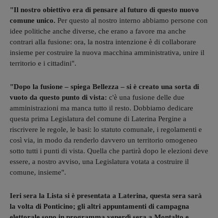
"Il nostro obiettivo era di pensare al futuro di questo nuovo
comune unico.
Per questo al nostro interno abbiamo persone con
idee politiche anche diverse, che erano a favore ma anche
contrari alla fusione: ora, la nostra intenzione è di collaborare
insieme per costruire la nuova macchina amministrativa, unire il
territorio e i cittadini".
"Dopo la fusione – spiega Bellezza – si è creato una sorta di
vuoto da questo punto di vista:
c'è una fusione delle due
amministrazioni ma manca tutto il resto. Dobbiamo dedicare
questa prima Legislatura del comune di Laterina Pergine a
riscrivere le regole, le basi: lo statuto comunale, i regolamenti e
così via, in modo da renderlo davvero un territorio omogeneo
sotto tutti i punti di vista. Quella che partirà dopo le elezioni deve
essere, a nostro avviso, una Legislatura votata a costruire il
comune, insieme".
Ieri sera la Lista si è presentata a Laterina, questa sera sarà
la volta di Ponticino; gli altri appuntamenti di campagna
elettorale sono in programma venerdì sera a Montalto e