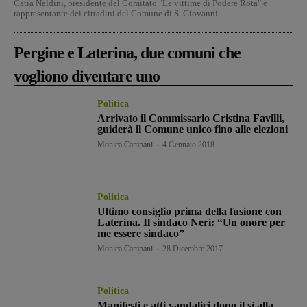
Catia Naldini, presidente del Comitato "Le vittime di Podere Rota" e
rappresentante dei cittadini del Comune di S. Giovanni...
Pergine e Laterina, due comuni che
vogliono diventare uno
Politica
Arrivato il Commissario Cristina Favilli,
guiderà il Comune unico fino alle elezioni
Monica Campani
-
4 Gennaio 2018
Politica
Ultimo consiglio prima della fusione con
Laterina. Il sindaco Neri: “Un onore per
me essere sindaco”
Monica Campani
-
28 Dicembre 2017
Politica
Manifesti e atti vandalici dopo il sì alla