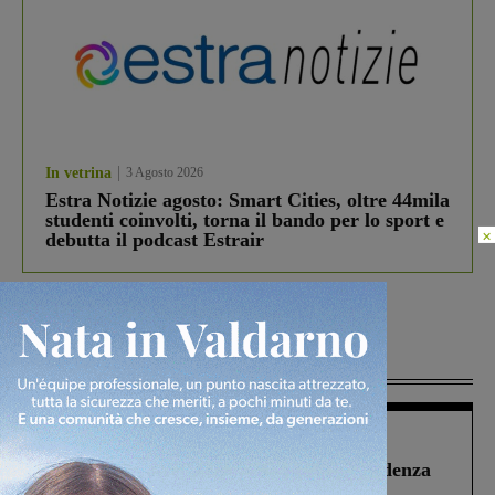
In vetrina
3 Agosto 2026
Estra Notizie agosto: Smart Cities, oltre 44mila
studenti coinvolti, torna il bando per lo sport e
×
debutta il podcast Estrair
Più lette
Figline Incisa Valdarno
1 Agosto 2026
Piscina di Figline finanziata oltre la scadenza
Pnrr, il gruppo di Fratelli d’Italia: “Un