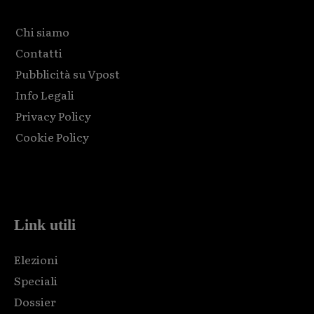
Chi siamo
Contatti
Pubblicità su Vpost
Info Legali
Privacy Policy
Cookie Policy
Html code here! Replace this with any non empty raw html
code and that's it.
Link utili
Elezioni
Speciali
Dossier