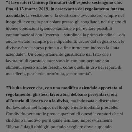
“I lavoratori Unicoop firmatari dell’esposto sostengono che,
fino al 15 marzo 2019, in osservanza del regolamento interno
aziendale,
la vestizione e la svestizione avvenissero sempre nel
luogo di lavoro, in particolare presso gli spogliatoi, nel rispetto di
idonee condizioni igienico-sanitarie e per evitare possibili
contaminazioni con l’esterno – sottolinea la prima cittadina – era
anche vietato, sempre per i dipendenti, uscire dal negozio con le
divise e fare la spesa prima o a fine turno con indosso la “tuta
aziendale”. Un comportamento giustificato dal fatto che i
lavoratori di questo settore sono in contatto perenne con
alimenti, spesso anche freschi, come quelli in uso nei reparti di
macelleria, pescheria, ortofrutta, gastronomia".
"Risulta invece che, con una modifica aziendale apportata al
regolamento, gli stessi lavoratori debbano presentarsi ora
all’orario di lavoro con la divisa,
ma indossata a discrezione
dei lavoratori nel tempo, nel luogo e nelle modalità prescelte.
Condivido pertanto le preoccupazioni di questi lavoratori che si
chiedono il motivo per il quale risultano improvvisamente
“liberati” dagli obblighi potendo scegliere dove e quando