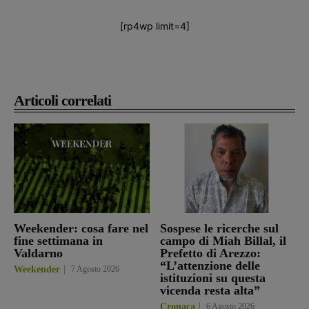
[rp4wp limit=4]
Articoli correlati
Weekender: cosa fare nel
Sospese le ricerche sul
fine settimana in
campo di Miah Billal, il
Valdarno
Prefetto di Arezzo:
“L’attenzione delle
Weekender
7 Agosto 2026
istituzioni su questa
vicenda resta alta”
Cronaca
6 Agosto 2026