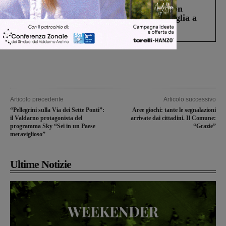
Scomparso da una struttura di Castiglion
Fiorentino l’uomo che aveva ucciso la figlia a
Levane nel 2020
Articolo precedente
Articolo successivo
“Pellegrini sulla Via dei Sette Ponti”:
Aree giochi: tante le segnalazioni
il Valdarno protagonista del
arrivate dai cittadini. Il Comune:
programma Sky “Sei in un Paese
“Grazie”
meraviglioso”
Ultime Notizie