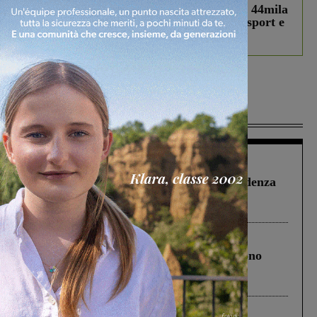
Estra Notizie agosto: Smart Cities, oltre 44mila
studenti coinvolti, torna il bando per lo sport e
debutta il podcast Estrair
Più lette
Figline Incisa Valdarno
1 Agosto 2026
Piscina di Figline finanziata oltre la scadenza
Pnrr, il gruppo di Fratelli d’Italia: “Un
ringraziamento al Governo”
Cronaca
4 Agosto 2026
Un anno fa la strage in A1 in cui morirono
Gianni, Giulia e Franco. Lo schianto, il
processo, lo stop ai sorpassi fra tir....
Cronaca
3 Agosto 2026