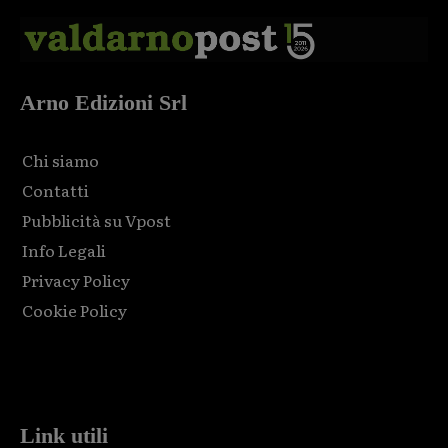
Arno Edizioni Srl
Chi siamo
Contatti
Pubblicità su Vpost
Info Legali
Privacy Policy
Cookie Policy
Html code here! Replace this with any non empty raw html
code and that's it.
Link utili