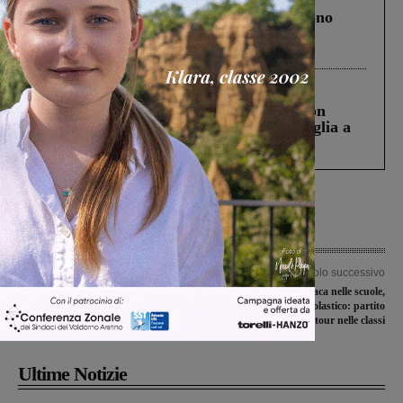
Un anno fa la strage in A1 in cui morirono
Gianni, Giulia e Franco. Lo schianto, il
processo, lo stop ai sorpassi fra tir....
Cronaca
3 Agosto 2026
Scomparso da una struttura di Castiglion
Fiorentino l’uomo che aveva ucciso la figlia a
Levane nel 2020
Articolo precedente
Articolo successivo
Martina Falagiani è sempre la più
Il saluto della sindaca nelle scuole,
veloce, suo il titolo toscano dei 100m
all’avvio dell’anno scolastico: partito
il tour nelle classi
Ultime Notizie