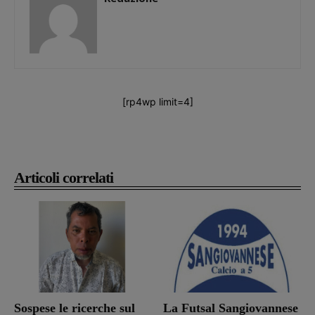
[rp4wp limit=4]
Articoli correlati
Sospese le ricerche sul
La Futsal Sangiovannese