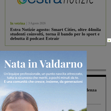
In vetrina
3 Agosto 2026
Estra Notizie agosto: Smart Cities, oltre 44mila
studenti coinvolti, torna il bando per lo sport e
debutta il podcast Estrair
×
Più lette
Figline Incisa Valdarno
1 Agosto 2026
Piscina di Figline finanziata oltre la scadenza
Pnrr, il gruppo di Fratelli d’Italia: “Un
ringraziamento al Governo”
Cronaca
4 Agosto 2026