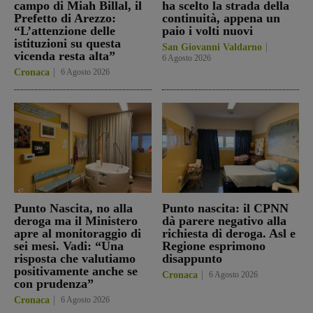
campo di Miah Billal, il
ha scelto la strada della
Prefetto di Arezzo:
continuità, appena un
“L’attenzione delle
paio i volti nuovi
istituzioni su questa
San Giovanni Valdarno
vicenda resta alta”
6 Agosto 2026
Cronaca
6 Agosto 2026
Punto Nascita, no alla
Punto nascita: il CPNN
deroga ma il Ministero
dà parere negativo alla
apre al monitoraggio di
richiesta di deroga. Asl e
sei mesi. Vadi: “Una
Regione esprimono
risposta che valutiamo
disappunto
positivamente anche se
Cronaca
6 Agosto 2026
con prudenza”
Cronaca
6 Agosto 2026