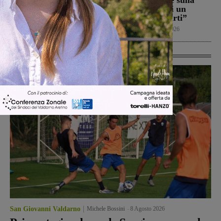
un rogo nei boschi
“Montevarchi è sulla
giusta strada di un
Cronaca
8 Agosto 2026
aumento dei parti”
Politica
8 Agosto 2026
Ultime Calcio
San Giovanni Valdarno
Michele Bossini
-
8 Agosto 2026