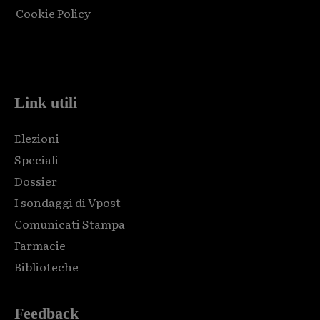
Cookie Policy
Html code here! Replace this with any non empty raw html
code and that's it.
Link utili
Elezioni
Speciali
Dossier
I sondaggi di Vpost
Comunicati Stampa
Farmacie
Biblioteche
Feedback