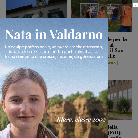
×
Reggello, i consiglieri di
Prima stagionale per la
opposizione: “La TARI
Sangiovannese, al
2026 resta più alta di
“Fedini” arriva il San
quella del 2022”
Donato Tavarnelle
Politica
8 Agosto 2026
San Giovanni Valdarno
8 Agosto 2026
Loro Ciuffenna, squadre
Punto Nascita della
antincendio al lavoro per
Gruccia, Tucci (FdI):