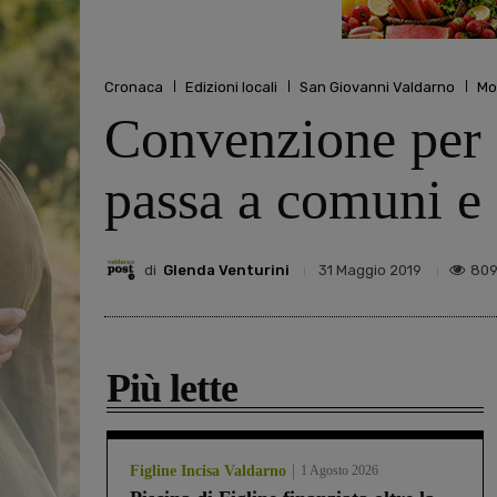
Cronaca
Edizioni locali
San Giovanni Valdarno
Mo
Convenzione per i
passa a comuni e 
di
Glenda Venturini
80
31 Maggio 2019
Più lette
Figline Incisa Valdarno
1 Agosto 2026