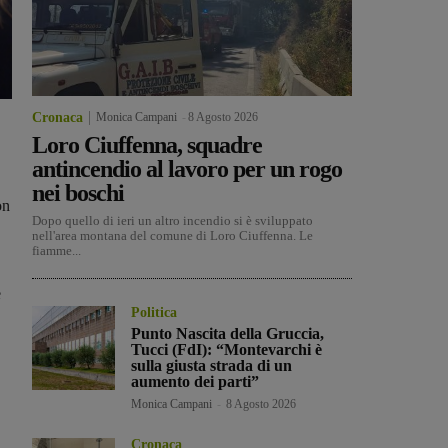
Cronaca
Monica Campani
-
8 Agosto 2026
Loro Ciuffenna, squadre
antincendio al lavoro per un rogo
nei boschi
on
Dopo quello di ieri un altro incendio si è sviluppato
nell'area montana del comune di Loro Ciuffenna. Le
fiamme...
e
Politica
Punto Nascita della Gruccia,
Tucci (FdI): “Montevarchi è
sulla giusta strada di un
aumento dei parti”
Monica Campani
-
8 Agosto 2026
Cronaca