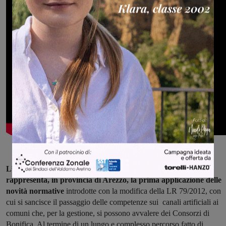
L’accordo raggiunto arriva a sanare criticità annose,e
rappresenta, in provincia di Arezzo, la prima applicazione delle
novità normative
introdotte con la modifica della LR 79/2012, con
cui si sancisce il passaggio delle competenze sui canali artificiali ai
comuni che, per la gestione, si possono avvalere dei Consorzi di
Bonifica. Al termine di un lungo e complesso percorso fatto di