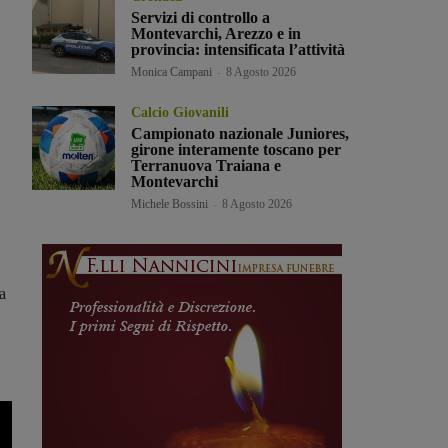
Servizi di controllo a
Montevarchi, Arezzo e in
provincia: intensificata l’attività
Monica Campani
-
8 Agosto 2026
Calcio Giovanili
Campionato nazionale Juniores,
girone interamente toscano per
Terranuova Traiana e
Montevarchi
Michele Bossini
-
8 Agosto 2026
a