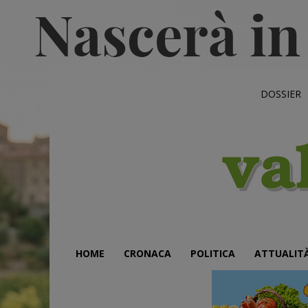
DOSSIER
HOME
CRONACA
POLITICA
ATTUALIT