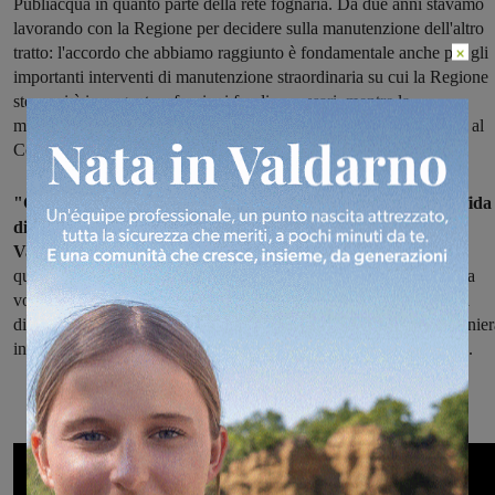
Publiacqua in quanto parte della rete fognaria. Da due anni stavamo
lavorando con la Regione per decidere sulla manutenzione dell'altro
×
tratto: l'accordo che abbiamo raggiunto è fondamentale anche per gli
importanti interventi di manutenzione straordinaria su cui la Regione
stessa si è impegnata a fornire i fondi necessari, mentre la
manutenzione ordinaria in partecipazione fra comuni sarà affidata al
Consorzio di Bonifica".
"Con grande senso di responsabilità il Consorzio accetta la sfida
di gestire questo Canale – ha detto la neo Presidente dell'Alto
Valdarno, Serena Stefani –
ci è chiaro l'importante ruolo che ha
questo corso d'acqua per usi irrigui e industriali, oltre che civili. La
volontà del Consorzio è di lavorare insieme ai territori e mettersi a
disposizione, e questo ne è un chiaro esempio. Lavoreremo in manier
intensa con i comuni per la gestione e l'organizzazione dei lavori".