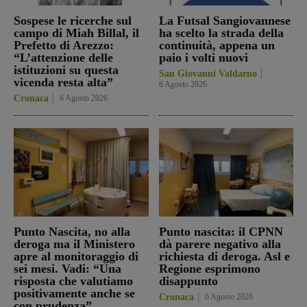
Sospese le ricerche sul
La Futsal Sangiovannese
campo di Miah Billal, il
ha scelto la strada della
Prefetto di Arezzo:
continuità, appena un
“L’attenzione delle
paio i volti nuovi
istituzioni su questa
San Giovanni Valdarno
vicenda resta alta”
6 Agosto 2026
Cronaca
6 Agosto 2026
Punto Nascita, no alla
Punto nascita: il CPNN
deroga ma il Ministero
dà parere negativo alla
apre al monitoraggio di
richiesta di deroga. Asl e
sei mesi. Vadi: “Una
Regione esprimono
risposta che valutiamo
disappunto
positivamente anche se
Cronaca
6 Agosto 2026
con prudenza”