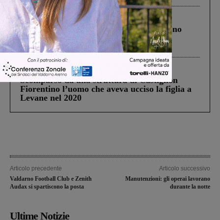
Cronaca
4 Agosto 2026
Un anno fa la strage in A1 in cui morirono
Gianni, Giulia e Franco. Lo schianto, il
processo, lo stop ai sorpassi fra tir....
Cronaca
3 Agosto 2026
Scomparso da una struttura di Castiglion
Fiorentino l’uomo che aveva ucciso la figlia a
Levane nel 2020
Articolo precedente
Articolo successivo
Valdarno Football Club e Zenith
Manutenzioni: gli operai lavorano
Audax si spartiscono la posta
durante la notte
Ultime Notizie