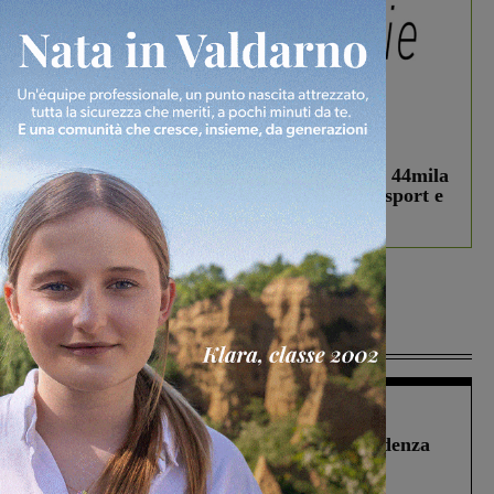
In vetrina
3 Agosto 2026
Estra Notizie agosto: Smart Cities, oltre 44mila
studenti coinvolti, torna il bando per lo sport e
debutta il podcast Estrair
Più lette
Figline Incisa Valdarno
1 Agosto 2026
Piscina di Figline finanziata oltre la scadenza
Pnrr, il gruppo di Fratelli d’Italia: “Un
ringraziamento al Governo”