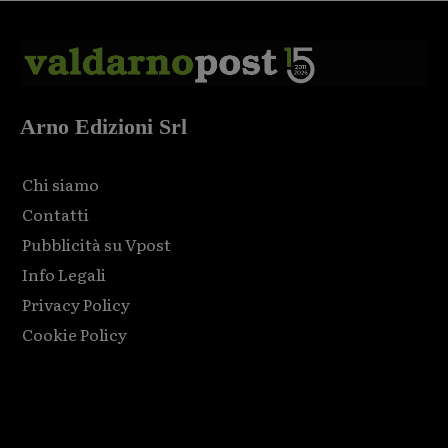
Arno Edizioni Srl
Chi siamo
Contatti
Pubblicità su Vpost
Info Legali
Privacy Policy
Cookie Policy
Html code here! Replace this with any non empty raw html
code and that's it.