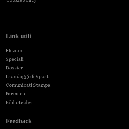
Html code here! Replace this with any non empty raw html
code and that's it.
Link utili
Elezioni
Speciali
Dossier
I sondaggi di Vpost
Comunicati Stampa
Farmacie
Biblioteche
Feedback