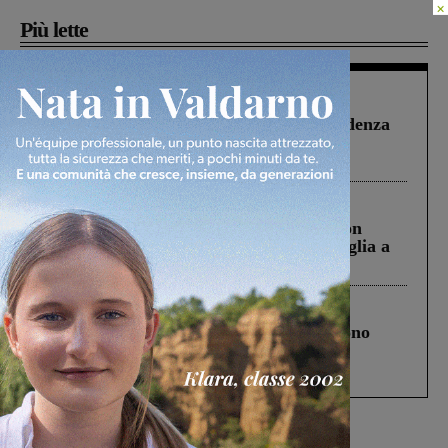
×
Più lette
Figline Incisa Valdarno
1 Agosto 2026
Piscina di Figline finanziata oltre la scadenza
Pnrr, il gruppo di Fratelli d’Italia: “Un
ringraziamento al Governo”
Cronaca
3 Agosto 2026
Scomparso da una struttura di Castiglion
Fiorentino l’uomo che aveva ucciso la figlia a
Levane nel 2020
Cronaca
4 Agosto 2026
Un anno fa la strage in A1 in cui morirono
Gianni, Giulia e Franco. Lo schianto, il
processo, lo stop ai sorpassi fra tir....