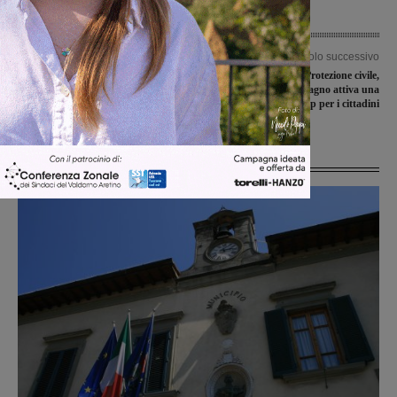
Articolo precedente
Articolo successivo
Ruba abiti da bambino nel negozio
Comunicazioni di Protezione civile,
OVS: denunciata per furto aggravato
l’unione del Pratomagno attiva una
app per i cittadini
Ultime Notizie