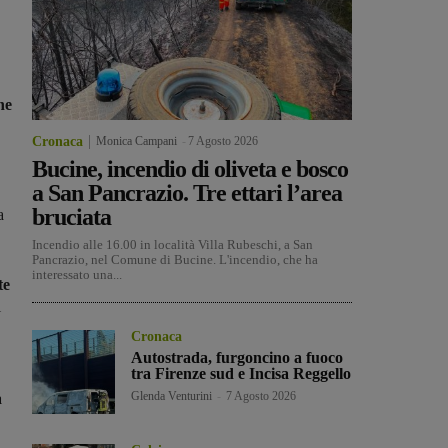
ne
Cronaca
Monica Campani
-
7 Agosto 2026
Bucine, incendio di oliveta e bosco
a San Pancrazio. Tre ettari l’area
bruciata
a
Incendio alle 16.00 in località Villa Rubeschi, a San
Pancrazio, nel Comune di Bucine. L'incendio, che ha
interessato una...
te
l
Cronaca
Autostrada, furgoncino a fuoco
tra Firenze sud e Incisa Reggello
Glenda Venturini
-
7 Agosto 2026
a