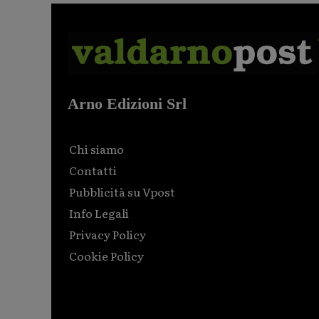
Arno Edizioni Srl
Chi siamo
Contatti
Pubblicità su Vpost
Info Legali
Privacy Policy
Cookie Policy
Html code here! Replace this with any non empty raw
html code and that's it.