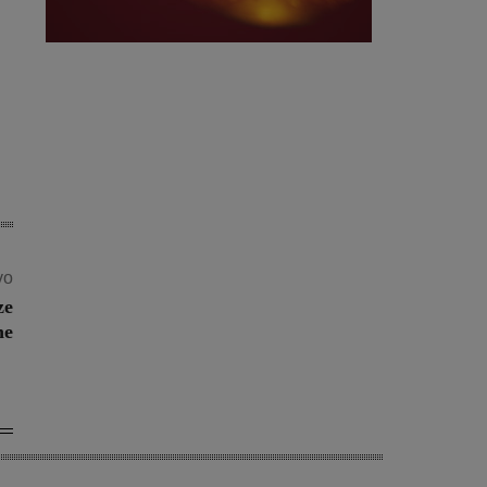
vo
ze
he