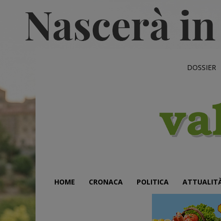
DOSSIER
HOME
CRONACA
POLITICA
ATTUALIT