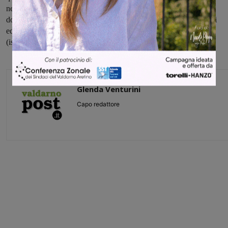
nell'ultimo mese di frequenza precedente alla presentazione della
domanda. Per informazioni è possibile contattare il Settore Servizi
educativi, culturali e del territorio del comune di Reggello
(istruzione@comune.reggello.fi.it Tel. 055.8669273-361).
Glenda Venturini
Capo redattore
Share