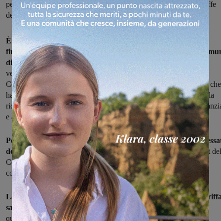
per l’erogazione del contributo finalizzato alla riduzione delle tariffe
del nido per le famiglie
È stato pubblicato il bando per l’erogazione dei contributi
finalizzati alla riduzione delle tariffe dei nidi d’infanzia nel comu
di Reggello:
chi fosse interessato, può presentare domanda entro
venerdì 19 aprile. Un bando reso possibile grazie al fatto che il
Comune ha aderito al progetto presentato dalla Regione Toscana, che
ha permesso di beneficiare del contributo del MIUR finalizzato alla
riduzione delle tariffe per la frequenza nei servizi per la prima infanzi
e al sostegno e potenziamento dei servizi alla prima infanzia.
Per richiedere l’assegnazione del contributo, le famiglie interessa
devono compilare l’apposito modulo
scaricabile sul sito internet de
Comune insieme a copia di un documento valido di identità, e
consegnarlo entro il 19 aprile all’Ufficio Protocollo del Comune.
La somma del rimborso alle famiglie per la riduzione della tariff
sarà calcolato prevendendo una percentuale uguale per tutti
,
quantificata in misura proporzionale rispetto alla retta corrisposta