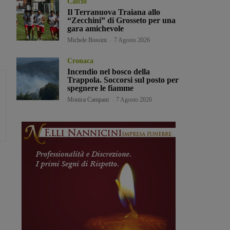
Calcio
Il Terranuova Traiana allo
“Zecchini” di Grosseto per una
gara amichevole
Michele Bossini
-
7 Agosto 2026
Cronaca
Incendio nel bosco della
Trappola. Soccorsi sul posto per
spegnere le fiamme
Monica Campani
-
7 Agosto 2026