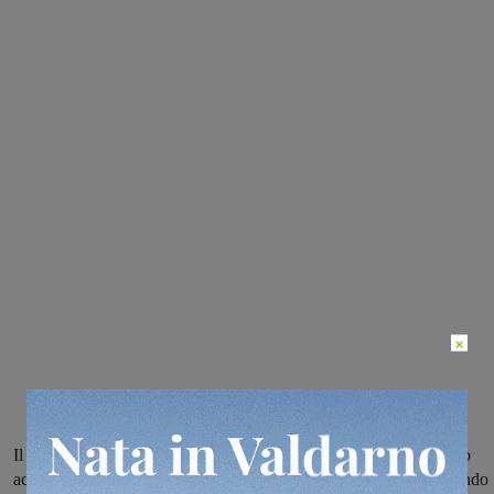
×
Il comune di Reggello, grazie ai contributi del Miur a cui ha avuto
accesso con un progetto presentato dalla Regione, ha aperto il bando