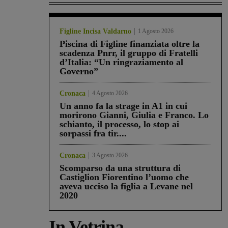
Figline Incisa Valdarno
1 Agosto 2026
Piscina di Figline finanziata oltre la
scadenza Pnrr, il gruppo di Fratelli
d’Italia: “Un ringraziamento al
Governo”
Cronaca
4 Agosto 2026
Un anno fa la strage in A1 in cui
morirono Gianni, Giulia e Franco. Lo
schianto, il processo, lo stop ai
sorpassi fra tir....
Cronaca
3 Agosto 2026
Scomparso da una struttura di
Castiglion Fiorentino l’uomo che
aveva ucciso la figlia a Levane nel
2020
In Vetrina