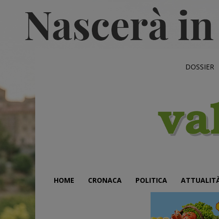
DOSSIER
HOME
CRONACA
POLITICA
ATTUALIT