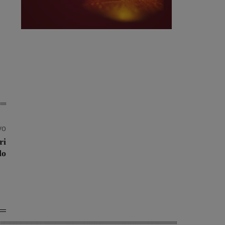
vo
ri
do