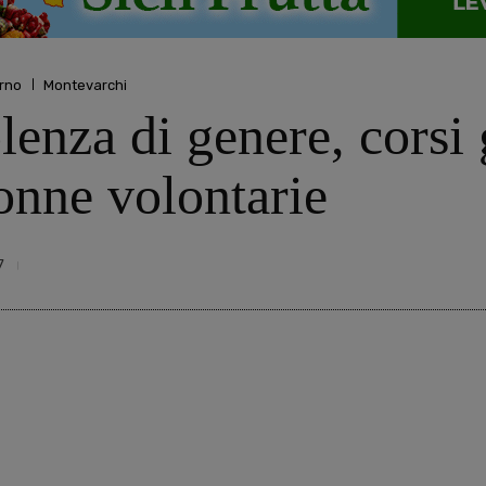
rno
Montevarchi
lenza di genere, corsi g
onne volontarie
7