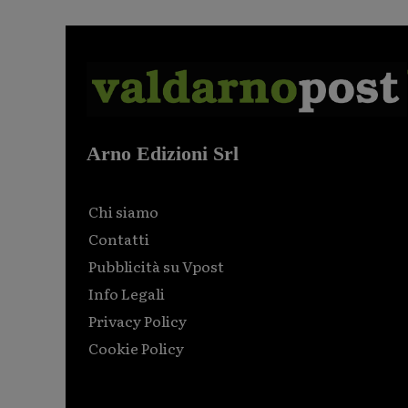
Arno Edizioni Srl
Chi siamo
Contatti
Pubblicità su Vpost
Info Legali
Privacy Policy
Cookie Policy
Html code here! Replace this with any non empty raw
html code and that's it.