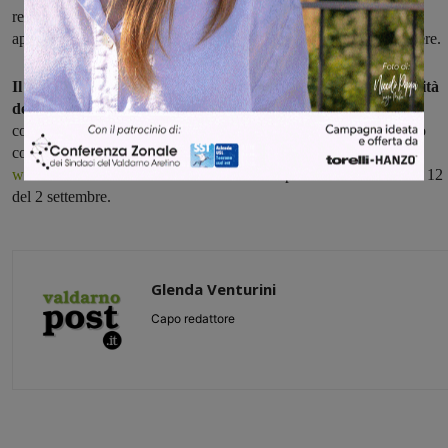
relazione di aiuto e nel saper e nel saper mettere in atto azioni
appropriate all’interno della rete a contrasto della violenza di genere.
Il corso, interamente gratuito, sarà svolto a cura dell’Università
degli Studi Milano-Bicocca
, e le lezioni si svolgeranno nei mesi
compresi tra settembre e novembre. Programma e calendario sono
consultabili sul
sito della Provincia di Arezzo
oppure su
www.didonne.it
. La domanda deve essere presentata entro le ore 12
del 2 settembre.
Glenda Venturini
Capo redattore