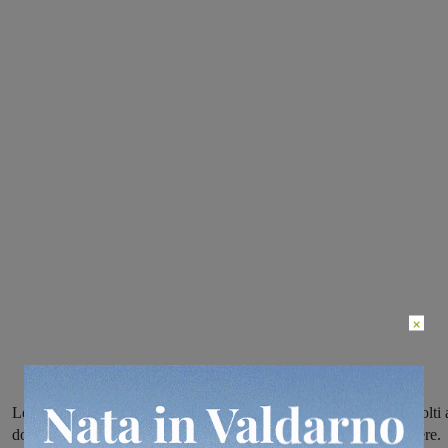
×
Le Province di Arezzo e Siena hanno organizzato alcuni corsi rivolti 
donne, per formare operatrici per il contrasto alla violenza di genere.