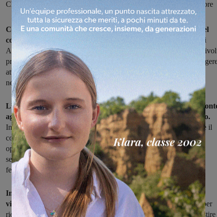
Chi volesse partecipare può presentare domanda entro il 2 settembre
Corsi di formazione per donne impegnate volontariamente nel
contrasto alla violenza di genere
. Li organizzano le Provincia di
Arezzo e Siena, che per questo hanno appena emesso un avviso rivol
proprio a donne che già svolgono, o che intendono iniziare a svolgere
attività personale, spontanea e gratuita in organismi operanti
nell’ambito del contrasto alla violenza di genere.
L’obiettivo di questa iniziativa è di migliorare la risposta di front
agli episodi di violenza di genere che si verificano sul territorio.
Infatti tra le finalità riconosciute dalla legge alle Province compete il
controllo dei fenomeni discriminatori e la promozione delle pari
opportunità. I corsi permetteranno di fornire alle donne che li
seguiranno una conoscenza specifica o un approfondimento del
fenomeno della violenza di genere.
In particolare le volontarie saranno formate nell'assistenza a
vittime di violenza,
e saranno forniti loro gli strumenti cognitivi per
riconoscere e far emergere il maltrattamento subìto, nel sapere gestire 