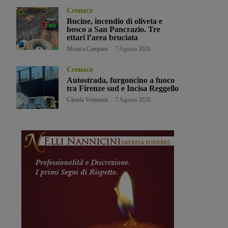
Cronaca
Bucine, incendio di oliveta e
bosco a San Pancrazio. Tre
ettari l’area bruciata
Monica Campani
-
7 Agosto 2026
Cronaca
Autostrada, furgoncino a fuoco
tra Firenze sud e Incisa Reggello
Glenda Venturini
-
7 Agosto 2026