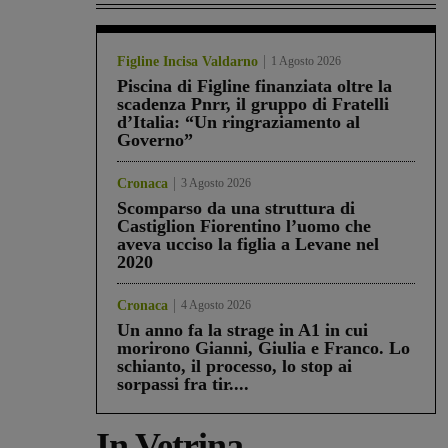
Figline Incisa Valdarno
1 Agosto 2026
Piscina di Figline finanziata oltre la
scadenza Pnrr, il gruppo di Fratelli
d’Italia: “Un ringraziamento al
Governo”
Cronaca
3 Agosto 2026
Scomparso da una struttura di
Castiglion Fiorentino l’uomo che
aveva ucciso la figlia a Levane nel
2020
Cronaca
4 Agosto 2026
Un anno fa la strage in A1 in cui
morirono Gianni, Giulia e Franco. Lo
schianto, il processo, lo stop ai
sorpassi fra tir....
In Vetrina