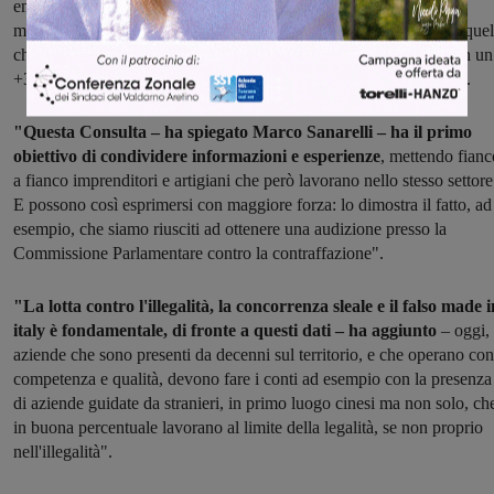
emerge una tendenza chiara: le aziende che ottengono i risultati
migliori, sia dal punto di vista degli ordini che del fatturato, sono quel
che lavorano con l'estero. "L'export traina l'intero comparto, e con un
+3,6% consente di mantenere in positivo il risultato complessivo".
"Questa Consulta – ha spiegato Marco Sanarelli – ha il primo
obiettivo di condividere informazioni e esperienze
, mettendo fianc
a fianco imprenditori e artigiani che però lavorano nello stesso settore
E possono così esprimersi con maggiore forza: lo dimostra il fatto, ad
esempio, che siamo riusciti ad ottenere una audizione presso la
Commissione Parlamentare contro la contraffazione".
"La lotta contro l'illegalità, la concorrenza sleale e il falso made i
italy è fondamentale, di fronte a questi dati – ha aggiunto
– oggi,
aziende che sono presenti da decenni sul territorio, e che operano con
competenza e qualità, devono fare i conti ad esempio con la presenza
di aziende guidate da stranieri, in primo luogo cinesi ma non solo, ch
in buona percentuale lavorano al limite della legalità, se non proprio
nell'illegalità".