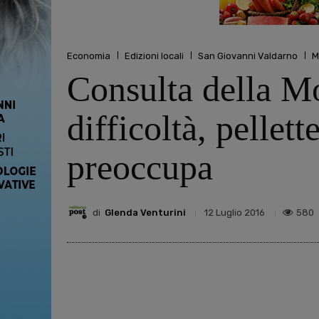
Economia
Edizioni locali
San Giovanni Valdarno
M
Consulta della Mo
difficoltà, pellet
preoccupa
di
Glenda Venturini
580
12 Luglio 2016