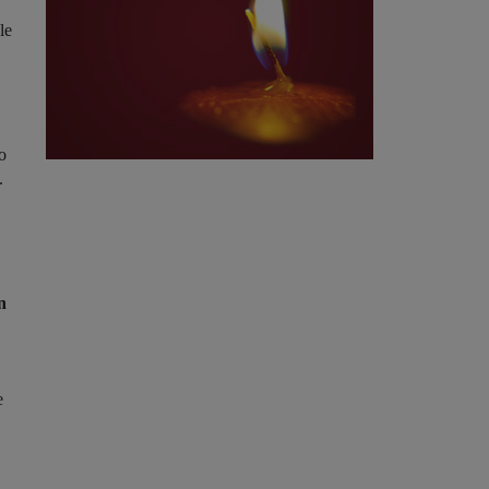
le
o
.
n
e