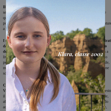
Il vertice valdarnese è stata l'occasione per fare il punto
su un
settore che, in provincia di Arezzo, conta circa 1130 aziende, delle
quali circa un terzo con sede in Valdarno, "quella che è la zona
portante, da un punto di vista storico, per tessile, pelletteria e calzatur
a livello aretino", ha ricordato Sanarelli.
I dati sono quelli della Camera di Commercio di Arezzo, illustrat
dal direttore Giuseppe Salvini: "Mostrano un calo nel numero
delle imprese nel 2016, rispetto all'anno precedente: -3,3%
sia a
livello provinciale che in Valdarno aretino, dove in un anno si sono
perse (nel saldo fra imprese avviate e chiuse) una ventina di aziende,
mentre nel versante del Valdarno fiorentino la situazione si mantiene
sostanzialmente stabile".
Colpisce, in particolare, il dato relativo alla pelletteria, che in
Valdarno perde addirittura l'11% delle imprese
, segno che questo
il settore che sta mostrando i maggiori segnali di sofferenza. Tessile,
abbigliamento e maglieria, invece, si sono difese meglio, mostrando
addirittura dei (seppur piccoli) segnali di crescita. In linea generale,