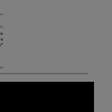
vo
to
ra
a”