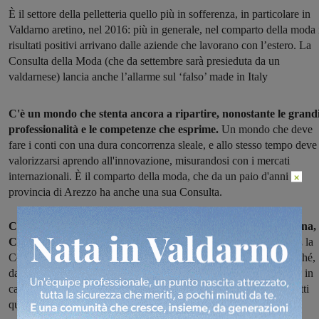
È il settore della pelletteria quello più in sofferenza, in particolare in
Valdarno aretino, nel 2016: più in generale, nel comparto della moda 
risultati positivi arrivano dalle aziende che lavorano con l’estero. La
Consulta della Moda (che da settembre sarà presieduta da un
valdarnese) lancia anche l’allarme sul ‘falso’ made in Italy
C'è un mondo che stenta ancora a ripartire, nonostante le grand
professionalità e le competenze che esprime.
Un mondo che deve
fare i conti con una dura concorrenza sleale, e allo stesso tempo deve
valorizzarsi aprendo all'innovazione, misurandosi con i mercati
internazionali. È il comparto della moda, che da un paio d'anni in
×
provincia di Arezzo ha anche una sua Consulta.
Costituita tra le aziende manifatturiere di Confartigianato, Cna,
Confapi e Confindustria Toscana Sud Delegazione di Arezzo,
la
Consulta si è riunita ieri in Valdarno, a San Giovanni. Anche perché,
da settembre, sarà valdarnese il suo nuovo presidente, che rimarrà in
carica un anno: all'attuale guida di Marco Sanarelli subenterà infatti
quella dell'artigiano piandiscoese Aldo Cappetti.