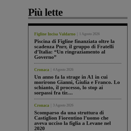
Più lette
Figline Incisa Valdarno
1 Agosto 2026
Piscina di Figline finanziata oltre la
scadenza Pnrr, il gruppo di Fratelli
d’Italia: “Un ringraziamento al
Governo”
Cronaca
4 Agosto 2026
Un anno fa la strage in A1 in cui
morirono Gianni, Giulia e Franco. Lo
schianto, il processo, lo stop ai
sorpassi fra tir....
Cronaca
3 Agosto 2026
Scomparso da una struttura di
Castiglion Fiorentino l’uomo che
aveva ucciso la figlia a Levane nel
2020