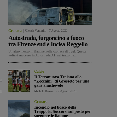
Cronaca
Glenda Venturini
-
7 Agosto 2026
Autostrada, furgoncino a fuoco
tra Firenze sud e Incisa Reggello
i
Un altro mezzo in fiamme nella cronaca di oggi. Questa
volta è successo in Autostrada A1, nel tratto fra...
Calcio
Il Terranuova Traiana allo
i
“Zecchini” di Grosseto per una
gara amichevole
di
Michele Bossini
-
7 Agosto 2026
Cronaca
Incendio nel bosco della
Trappola. Soccorsi sul posto per
spegnere le fiamme