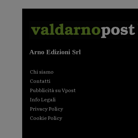
Arno Edizioni Srl
Chi siamo
Contatti
Pubblicità su Vpost
Info Legali
Privacy Policy
Cookie Policy
Html code here! Replace this with any non empty raw
html code and that's it.