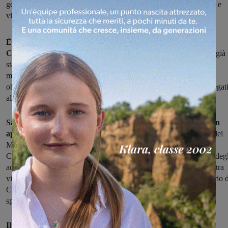
genitori “Adolescenti in rete: lo sviluppo psicologico tra vita reale e
vita virtuale” e un laboratorio digitale dedicato ai ragazzi
È ripartito dopo la pausa natalizia il percorso del Consiglio
Comunale dei Ragazzi e delle Ragazze di Montevarchi.
Sono già
stati nominati i candidati: 60 in tutto, studenti delle scuole medie
montevarchine, che ora lavoreranno alle attività del progetto, i cui
obiettivi, al di là dell'elezione del parlamentino dei piccoli, sono legat
alla promozione del benessere a scuola e online.
Sabato 9 gennaio, proprio in questo senso, è in programma un
appuntamento formativo.
Dalle 16 alle 18, alla Bartolea in via dei
Mille a Montevarchi, il CCRR incontra i genitori e il gruppo di
Coderdojo Valdarno. Da una parte si darà spazio alla formazione degl
adulti con l'incontro “Adolescenti in rete: lo sviluppo psicologico tra
vita reale e vita virtuale”. Dall'altra, si svolgerà anche un laboratorio 
CoderDojo rivolto ai ragazzi in età compresa tra 11 e 14 anni, per
sperimentare un uso positivo degli strumenti digitali.
Il laboratorio è riservato a 15 ragazzi delle scuole medie di