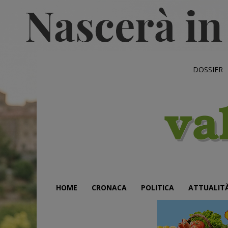
DOSSIER
HOME
CRONACA
POLITICA
ATTUALIT