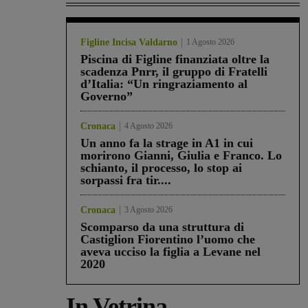
Figline Incisa Valdarno
1 Agosto 2026
Piscina di Figline finanziata oltre la
scadenza Pnrr, il gruppo di Fratelli
d’Italia: “Un ringraziamento al
Governo”
Cronaca
4 Agosto 2026
Un anno fa la strage in A1 in cui
morirono Gianni, Giulia e Franco. Lo
schianto, il processo, lo stop ai
sorpassi fra tir....
Cronaca
3 Agosto 2026
Scomparso da una struttura di
Castiglion Fiorentino l’uomo che
aveva ucciso la figlia a Levane nel
2020
In Vetrina