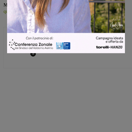
Montevarchi
e la prenotazione è obbligatoria: si può effettuare
a
questo link
.
Glenda Venturini
Capo redattore
Share