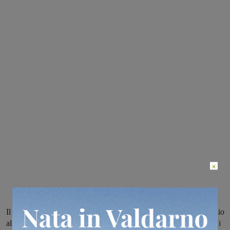
×
Il CCRR incontra i genitori e Coderdojo Valdarno sabato 9 gennaio
alle 16 alla Bartolea a Montevarchi. Una giornata informativa per i