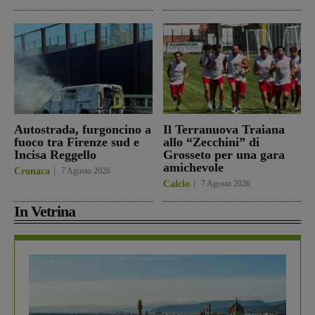
Autostrada, furgoncino a
Il Terranuova Traiana
fuoco tra Firenze sud e
allo “Zecchini” di
Incisa Reggello
Grosseto per una gara
amichevole
Cronaca
7 Agosto 2026
Calcio
7 Agosto 2026
In Vetrina