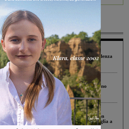
Più lette
Figline Incisa Valdarno
1 Agosto 2026
Piscina di Figline finanziata oltre la scadenza
Pnrr, il gruppo di Fratelli d’Italia: “Un
ringraziamento al Governo”
Cronaca
4 Agosto 2026
Un anno fa la strage in A1 in cui morirono
Gianni, Giulia e Franco. Lo schianto, il
processo, lo stop ai sorpassi fra tir....
Cronaca
3 Agosto 2026
Scomparso da una struttura di Castiglion
Fiorentino l’uomo che aveva ucciso la figlia a
Levane nel 2020