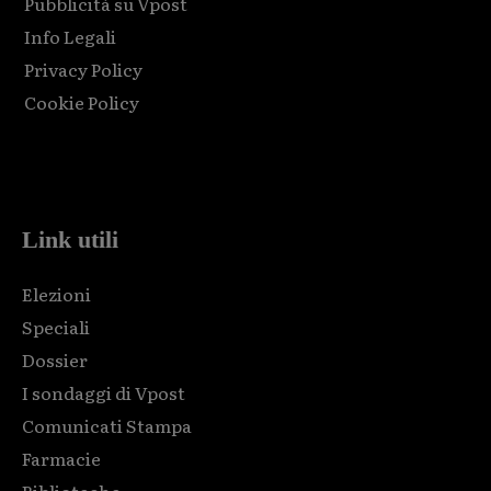
Pubblicità su Vpost
Info Legali
Privacy Policy
Cookie Policy
Html code here! Replace this with any non empty raw html
code and that's it.
Link utili
Elezioni
Speciali
Dossier
I sondaggi di Vpost
Comunicati Stampa
Farmacie