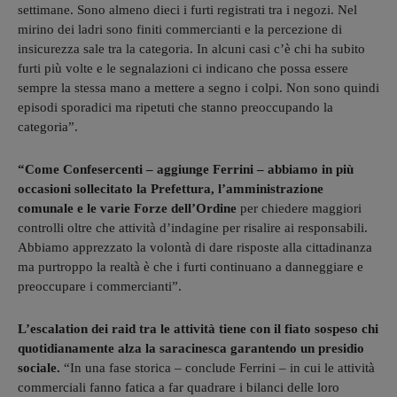
settimane. Sono almeno dieci i furti registrati tra i negozi. Nel
mirino dei ladri sono finiti commercianti e la percezione di
insicurezza sale tra la categoria. In alcuni casi c’è chi ha subito
furti più volte e le segnalazioni ci indicano che possa essere
sempre la stessa mano a mettere a segno i colpi. Non sono quindi
episodi sporadici ma ripetuti che stanno preoccupando la
categoria”.
“Come Confesercenti – aggiunge Ferrini – abbiamo in più
occasioni sollecitato la Prefettura, l’amministrazione
comunale e le varie Forze dell’Ordine
per chiedere maggiori
controlli oltre che attività d’indagine per risalire ai responsabili.
Abbiamo apprezzato la volontà di dare risposte alla cittadinanza
ma purtroppo la realtà è che i furti continuano a danneggiare e
preoccupare i commercianti”.
L’escalation dei raid tra le attività tiene con il fiato sospeso chi
quotidianamente alza la saracinesca garantendo un presidio
sociale.
“In una fase storica – conclude Ferrini – in cui le attività
commerciali fanno fatica a far quadrare i bilanci delle loro