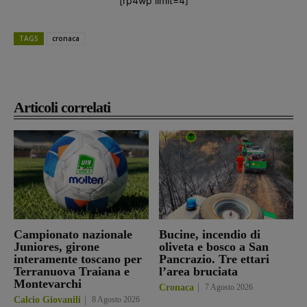
[rp4wp limit=4]
TAGS
cronaca
Articoli correlati
Campionato nazionale
Bucine, incendio di
Juniores, girone
oliveta e bosco a San
interamente toscano per
Pancrazio. Tre ettari
Terranuova Traiana e
l’area bruciata
Montevarchi
Cronaca
7 Agosto 2026
Calcio Giovanili
8 Agosto 2026