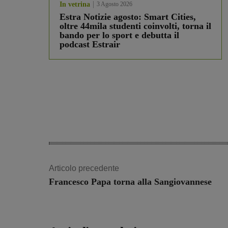
In vetrina
3 Agosto 2026
Estra Notizie agosto: Smart Cities,
oltre 44mila studenti coinvolti, torna il
bando per lo sport e debutta il
podcast Estrair
Articolo precedente
Francesco Papa torna alla Sangiovannese