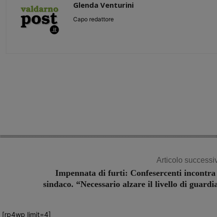
Glenda Venturini
Capo redattore
Share
Articolo successi
Impennata di furti: Confesercenti incontra 
sindaco. “Necessario alzare il livello di guardi
[rp4wp limit=4]