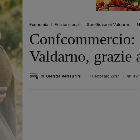
Economia
Edizioni locali
San Giovanni Valdarno
M
Confcommercio: la
Valdarno, grazie 
di
Glenda Venturini
491
1 Febbraio 2017