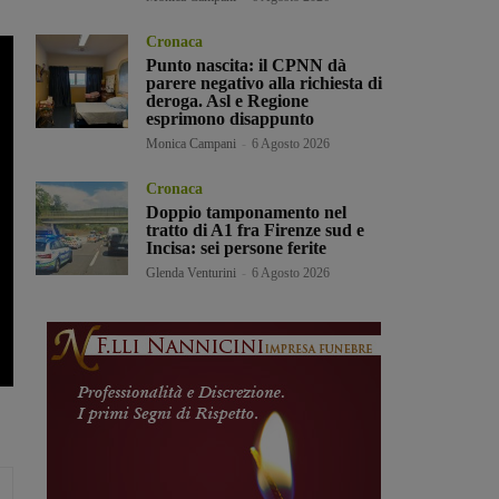
Cronaca
Punto nascita: il CPNN dà
parere negativo alla richiesta di
deroga. Asl e Regione
esprimono disappunto
Monica Campani
-
6 Agosto 2026
Cronaca
Doppio tamponamento nel
tratto di A1 fra Firenze sud e
Incisa: sei persone ferite
Glenda Venturini
-
6 Agosto 2026