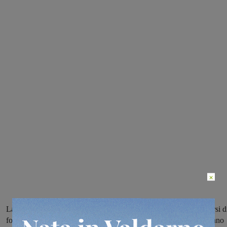
×
La Banca del Valdarno mette a disposizione l’auditorium per i corsi d
formazione: nel 2016 sono stati 40, quasi mille le persone che hanno