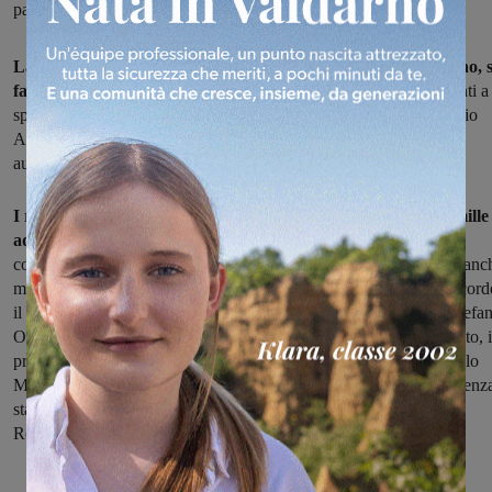
partecipato. L’accordo prosegue anche per il 2017
La formazione per gli addetti del terziario, in Valdarno aretino, s
fa a San Giovanni,
senza costringere quindi operatori e dipendenti a
spostarsi ad Arezzo. È il risultato di un accordo fra Confcommercio
Arezzo e Banca del Valdarno, che mette a disposizione il suo
auditorium. Un accordo rinnovato anche per il 2017.
I risultati sono nei numeri: nel 2016 sono stati formati circa mille
addetti (993, per l’esattezza)
, per un totale di 40 corsi e 972 ore
complessive di lezione. Tra di loro c’erano titolari di azienda, ma anc
molti collaboratori e dipendenti. Soddisfatti gli attori di questo accord
il direttore provinciale dell’area formazione di Confcommercio Stefa
Orlandi, il presidente della Banca del Valdarno, Gianfranco Donato, i
presidenti delle delegazioni Confcommercio di San Giovanni Paolo
Mantovani e di Montevarchi Federica Vannelli, presenti in conferenz
stampa insieme alle responsabili di delegazione Laura Cantini e
Roberta Soldani.