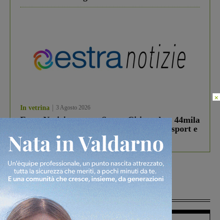
×
In vetrina
3 Agosto 2026
Estra Notizie agosto: Smart Cities, oltre 44mila
studenti coinvolti, torna il bando per lo sport e
debutta il podcast Estrair
Più lette