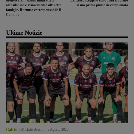
Montevarchi, bimbi maltrattati
La Resco Reggello conquista a Foiano
all’asilo: maxi risarcimento alle sette
il suo primo punto in campionato
famiglie. Ritenuto corresponsabile il
Comune
Ultime Notizie
Calcio
Michele Bossini
-
8 Agosto 2026