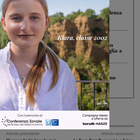
Figline Incisa Valdarno
1 Agosto 2026
Piscina di Figline finanziata oltre la scadenza
Pnrr, il gruppo di Fratelli d’Italia: “Un
ringraziamento al Governo”
Cronaca
3 Agosto 2026
Scomparso da una struttura di Castiglion
Fiorentino l’uomo che aveva ucciso la figlia a
Levane nel 2020
Cronaca
4 Agosto 2026
Un anno fa la strage in A1 in cui morirono
Gianni, Giulia e Franco. Lo schianto, il
processo, lo stop ai sorpassi fra tir....
Articolo precedente
Articolo successivo