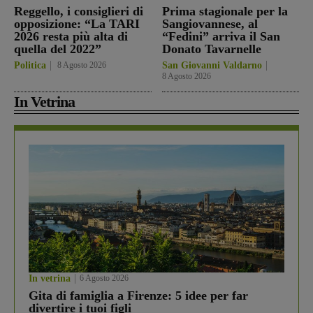
Reggello, i consiglieri di
Prima stagionale per la
opposizione: “La TARI
Sangiovannese, al
2026 resta più alta di
“Fedini” arriva il San
quella del 2022”
Donato Tavarnelle
Politica
8 Agosto 2026
San Giovanni Valdarno
8 Agosto 2026
In Vetrina
In vetrina
6 Agosto 2026
Gita di famiglia a Firenze: 5 idee per far
divertire i tuoi figli