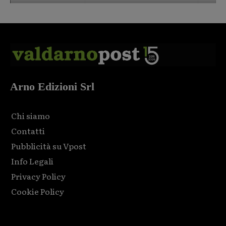
Arno Edizioni Srl
Chi siamo
Contatti
Pubblicità su Vpost
Info Legali
Privacy Policy
Cookie Policy
Html code here! Replace this with any non empty raw html
code and that's it.