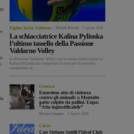
ti
Figline Incisa Valdarno
Michele Bossini
-
5 Agosto 2026
le
La schiacciatrice Kalina Pylinska
l’ultimo tassello della Passione
Valdarno Volley
si
La Passione Valdarno Volley con la schiacciatrice polacca
Kalina Pylinska ha completato la rosa per il prossimo
e
campionato di...
Cronaca
Ennesimo atto di violenza
contro gli animali: a Montalto
ia
gatto colpito da pallini. Enpa:
“Atto ingiustificabile”
Monica Campani
-
5 Agosto 2026
Calcio
Con Stefano Sottili l’Ideal Club