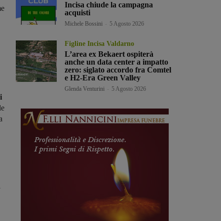
Incisa chiude la campagna
me
acquisti
Michele Bossini
-
5 Agosto 2026
Figline Incisa Valdarno
L’area ex Bekaert ospiterà
anche un data center a impatto
zero: siglato accordo fra Comtel
e H2-Era Green Valley
Glenda Venturini
-
5 Agosto 2026
i
le
a
i