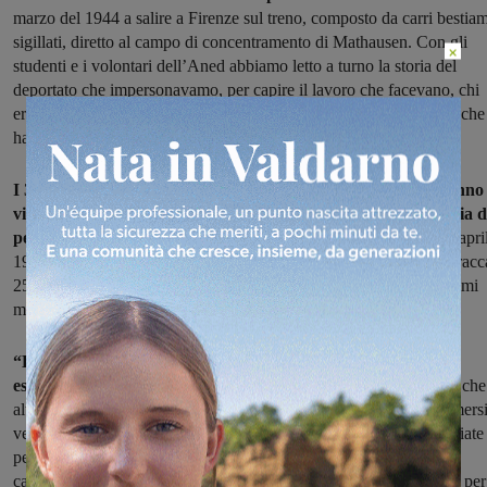
marzo del 1944 a salire a Firenze sul treno, composto da carri bestia
sigillati, diretto al campo di concentramento di Mathausen. Con gli
×
studenti e i volontari dell’Aned abbiamo letto a turno la storia del
deportato che impersonavamo, per capire il lavoro che facevano, chi
erano i loro familiari, il pretesto che è stato usato per fermarli, ciò che
hanno sofferto prima di arrivare a Mathausen”.
I 320 partecipanti abordo di sei pullmanIl il primo giorno hanno
visitato il campo di Dachau, dove sono morte decine di migliaia d
persone.
Era stato concepito per segregarne circa 5.000 ma il 29 apri
1945 gli americani vi trovarono oltre 30.000 prigionieri. Nella baracc
25 destinata agli italiani, che aveva una capienza di 180, negli ultimi
mesi vi erano stipati in 1.800.
“La baracca 5 – spiega il Sindaco – era invece destinata agli
esperimenti
, dove i deportati venivano utilizzati per capire fino a che
altitudine poteva resistere un uomo o quanto potevano vivere immers
vestiti in vasche di ghiaccio. Nel forno crematorio sono state bruciate
persone malate ancora vive. Gli americani dopo la liberazione del
campo obbligarono gli abitanti tedeschi della cittadina di Dachau, per