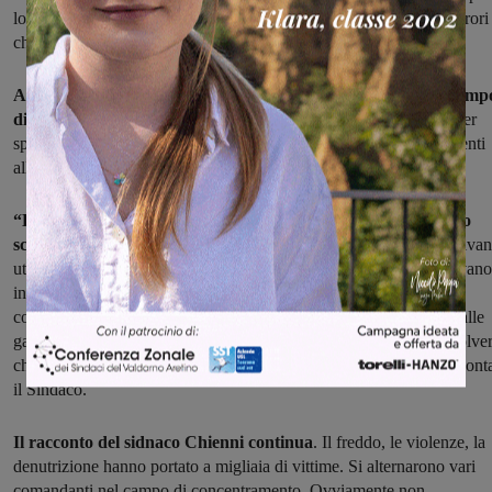
lo più indifferenti o complici fino a quel momento, a vedere gli orrori
che si erano perpetrati a pochi metri da loro”.
Altra drammatica testimonianza della barbarie nazista è il camp
di Ebensee
. Qui dal 1943 iniziarono a costruire enormi gallerie per
spostarci le fabbriche di armamenti e proteggerle dai bombardamenti
alleati.
“La maggior parte dei deportati lavorava per 11 ore al freddo
scavando, vestiti poco e con ai piedi degli zoccoli.
Quando veniva
utilizzati gli esplosivi non venivano neanche fatti uscire, si riparavano
in delle piccole nicchie, con tutto ciò che drammaticamente ne
consegue. C’era chi doveva fare 8 km per andare dalle baracche alle
gallerie e 8 per tornare coi morti sulle spalle. Esplosioni, fumo, polve
chi è sopravvissuto per lo più era sordo o malato ai polmoni” raccont
il Sindaco.
Il racconto del sidnaco Chienni continua
. Il freddo, le violenze, la
denutrizione hanno portato a migliaia di vittime. Si alternarono vari
comandanti nel campo di concentramento. Ovviamente non