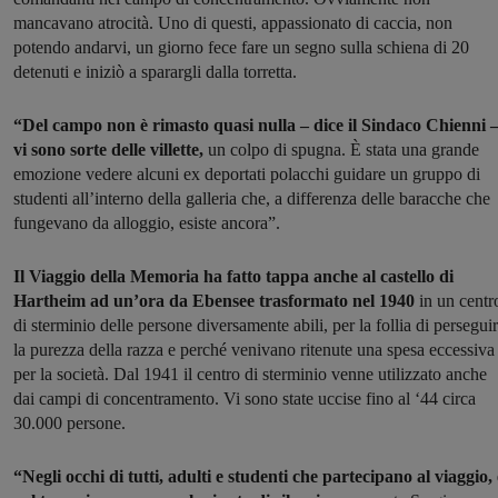
mancavano atrocità. Uno di questi, appassionato di caccia, non
potendo andarvi, un giorno fece fare un segno sulla schiena di 20
detenuti e iniziò a sparargli dalla torretta.
“Del campo non è rimasto quasi nulla – dice il Sindaco Chienni 
vi sono sorte delle villette,
un colpo di spugna. È stata una grande
emozione vedere alcuni ex deportati polacchi guidare un gruppo di
studenti all’interno della galleria che, a differenza delle baracche che
fungevano da alloggio, esiste ancora”.
Il Viaggio della Memoria ha fatto tappa anche al castello di
Hartheim ad un’ora da Ebensee trasformato nel 1940
in un centr
di sterminio delle persone diversamente abili, per la follia di persegui
la purezza della razza e perché venivano ritenute una spesa eccessiva
per la società. Dal 1941 il centro di sterminio venne utilizzato anche
dai campi di concentramento. Vi sono state uccise fino al ‘44 circa
30.000 persone.
“Negli occhi di tutti, adulti e studenti che partecipano al viaggio, 