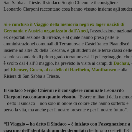
San Sabba a Trieste. Il sindaco Sergio Chienni e il consigliere
Leonardo Ciarponi raccontano cosa hanno vissuto insieme agli studen
Si è concluso il Viaggio della memoria negli ex lager nazisti di
Germania e Austria organizzato dall'Aned
,
l'associazione naziona
ex deportati sezione di Firenze, e al quale hanno preso parte le
amministrazionei comunali di Terranuova e Castelfranco Piaandiscò,
insieme ad altre 20 della Toscana, e gli studenti delle terze classi delle
scuole secondarie di primo grado terranuovesi. Il pellegrinaggio, che 
è svolto dal 4 all’8 maggio, ha previsto la visita ai campi di
Dachau
, 
poi
Ebensee, Gusen, al castello di Hartheim, Mauthausen
e alla
Risiera di San Sabba a Trieste.
Il sindaco Sergio Chienni e il consigliere comunale Leonardo
Ciarponi raccontano quanto vissuto.
“Essere militanti della memor
– detto il sindaco – non solo in onore di colore che hanno sofferto e
perso la vita, ma anche per il nostro presente e per il nostro futuro”.
“Il Viaggio – ha detto il Sindaco – è iniziato con l’assegnazione a
ciascuno dell’identità di uno dei deportati
che furono costretti l’8