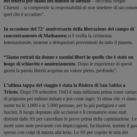
nel tenersi per mano nel minuto di silenzio
– racconta Sergio
Chienni – si comprende la responsabilità di non smettere di raccontar
quel che è accaduto”.
In occasione del 72° anniversario della liberazione del campo di
concentramento di Mathausen
si è svolta la cerimonia
Internazionale, insieme a delegazioni provenienti da tutto il pianeta.
“Siamo entrati da donne e uomini liberi in quello che è stato un
luogo di schiavitù e annientamento
. Dopo le esperienze di questi
giorni la parola libertà acquista un valore pieno, profondo”.
L’ultima tappa del viaggio è stata la Risiera di San Sabba a
Trieste.
Dopo l’8 settembre 1943 è stata utilizzata prima come camp
di prigionia per militari italiani e poi come lager. Si stima che vi siano
morte tra le 3.000 e le 5.000 persone, per lo più partigiani e anti
fascisti. Il luogo deputato alle uccisioni e il crematorio sono stati
distrutti dalle SS per cancellare le prove prima della capitolazione. Le
morti sono state procurate con impiccagioni, fucilazioni, tramite il gas
spesso con colpi di mazza alla testa. Le SS per coprire le urla dei