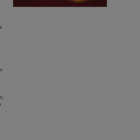
o
no
re,
a