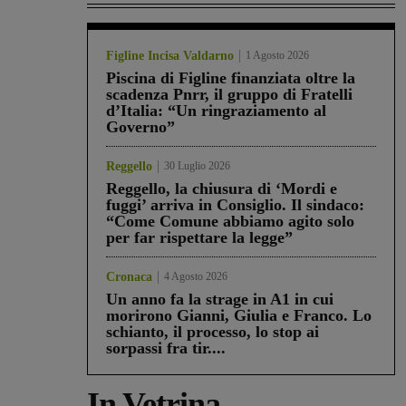
Figline Incisa Valdarno
1 Agosto 2026
Piscina di Figline finanziata oltre la
scadenza Pnrr, il gruppo di Fratelli
d’Italia: “Un ringraziamento al
Governo”
Reggello
30 Luglio 2026
Reggello, la chiusura di ‘Mordi e
fuggi’ arriva in Consiglio. Il sindaco:
“Come Comune abbiamo agito solo
per far rispettare la legge”
Cronaca
4 Agosto 2026
Un anno fa la strage in A1 in cui
morirono Gianni, Giulia e Franco. Lo
schianto, il processo, lo stop ai
sorpassi fra tir....
In Vetrina