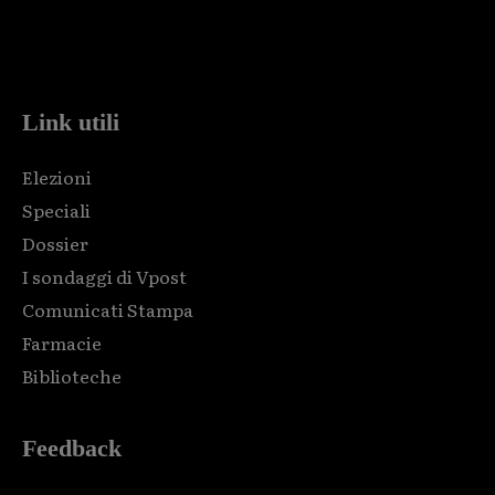
Html code here! Replace this with any non empty raw html
code and that's it.
Link utili
Elezioni
Speciali
Dossier
I sondaggi di Vpost
Comunicati Stampa
Farmacie
Biblioteche
Feedback