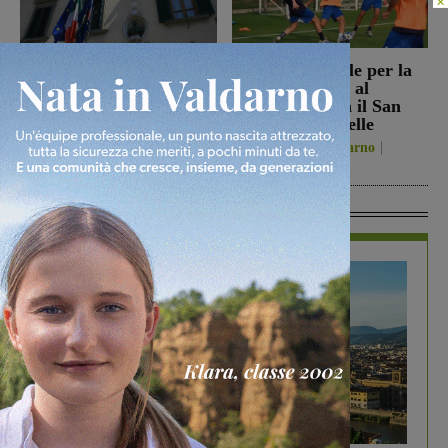
Reggello, i consiglieri di
Prima stagionale per la
opposizione: “La TARI
Sangiovannese, al
2026 resta più alta di
“Fedini” arriva il San
quella del 2022”
Donato Tavarnelle
Politica
8 Agosto 2026
San Giovanni Valdarno
8 Agosto 2026
In Vetrina