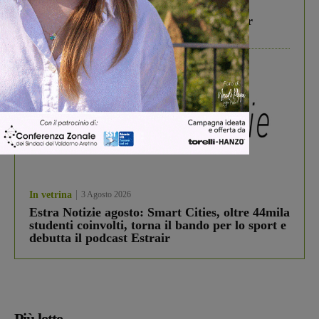
In vetrina
6 Agosto 2026
Gita di famiglia a Firenze: 5 idee per far
divertire i tuoi figli
In vetrina
3 Agosto 2026
Estra Notizie agosto: Smart Cities, oltre 44mila
studenti coinvolti, torna il bando per lo sport e
debutta il podcast Estrair
Più lette