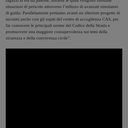
ragazzi in età da patente, durante le quali vengono simulate
situazioni di pericolo attraverso l’utilizzo di avanzati simulatori
di guida. Parallelamente portiamo avanti un ulteriore progetto di
incontri anche con gli ospiti del centro di accoglienza CAS, per
far conoscere le principali norme del Codice della Strada e
promuovere una maggiore consapevolezza sui temi della
sicurezza e della convivenza civile”.