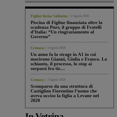
Figline Incisa Valdarno
1 Agosto 2026
Piscina di Figline finanziata oltre la
scadenza Pnrr, il gruppo di Fratelli
d’Italia: “Un ringraziamento al
Governo”
Cronaca
4 Agosto 2026
Un anno fa la strage in A1 in cui
morirono Gianni, Giulia e Franco. Lo
schianto, il processo, lo stop ai
sorpassi fra tir....
Cronaca
3 Agosto 2026
Scomparso da una struttura di
Castiglion Fiorentino l’uomo che
aveva ucciso la figlia a Levane nel
2020
In Vetrina