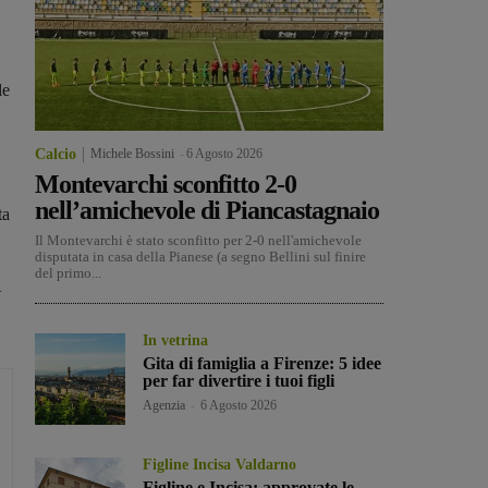
le
Calcio
Michele Bossini
-
6 Agosto 2026
Montevarchi sconfitto 2-0
nell’amichevole di Piancastagnaio
ta
Il Montevarchi è stato sconfitto per 2-0 nell'amichevole
disputata in casa della Pianese (a segno Bellini sul finire
del primo...
1
In vetrina
Gita di famiglia a Firenze: 5 idee
per far divertire i tuoi figli
Agenzia
-
6 Agosto 2026
Figline Incisa Valdarno
Figline e Incisa: approvate le