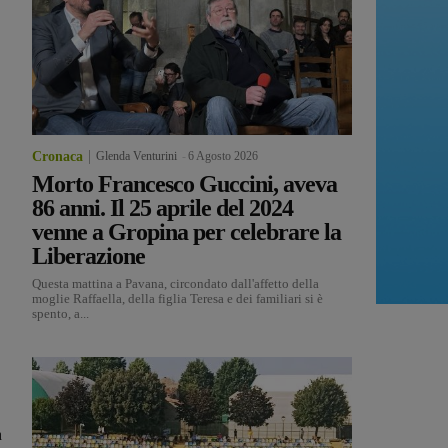
Cronaca
Glenda Venturini
-
6 Agosto 2026
Morto Francesco Guccini, aveva
86 anni. Il 25 aprile del 2024
venne a Gropina per celebrare la
Liberazione
Questa mattina a Pavana, circondato dall'affetto della
moglie Raffaella, della figlia Teresa e dei familiari si è
spento, a...
a