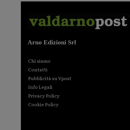
Arno Edizioni Srl
Chi siamo
Contatti
Pubblicità su Vpost
Info Legali
Privacy Policy
Cookie Policy
Html code here! Replace this with any non empty raw
html code and that's it.