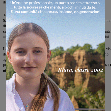
del prossimo torneo di Promozione, inizierà il 3 settembre
Tesserando tre calciatori in quota provenienti dalla
Sangiovannese,
gli esterni classe 2002 Rullo e Martucci più il centra
difensivo del 2001 Emanuele Bruno,
la Bucinese ha chiuso una
campagna acquisti
che ha visto arrivare sedici giocatori, in aggiunta
ai confermati Nofri, Innocenti, Savelli, Parisi, Migliorini e Franchini.
La preparazione,
agli ordini di mister Garozzo e del suo staff in vis
del prossimo torneo di Promozione, inizierà il 3 settembre e saranno
aggregati alla prima squadra anche alcuni ragazzi della squadra
juniores. La Coppa Italia prenderà il via il 20 settembre,
domenica 1
ottobre la data di inizio del campionato.
Michele Bossini