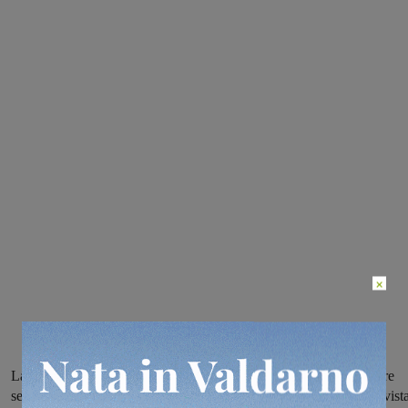
×
La Bucinese ha chiuso una campagna acquisti che ha visto arrivare
sedici giocatori, sei invece quelli confermati. La preparazione, in vist