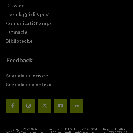
Dossier
I sondaggi di Vpost
Comunicati Stampa
Farmacie
Biblioteche
Feedback
Segnala un errore
Segnala una notizia
Copyright 2022 © Arno Edizioni srl | P.I./C.F n.02314000510 | Reg. Trib. AR n.
9/11 info@valdarnopost.it - PEC: arnoedizioni@legalmail.it - tel. 055.5353443