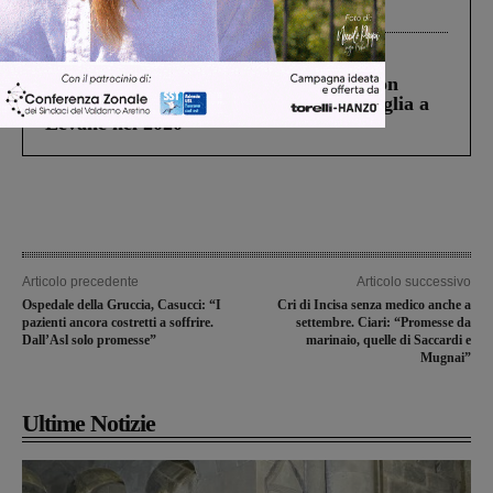
processo, lo stop ai sorpassi fra tir....
Cronaca
3 Agosto 2026
Scomparso da una struttura di Castiglion
Fiorentino l’uomo che aveva ucciso la figlia a
Levane nel 2020
Articolo precedente
Articolo successivo
Ospedale della Gruccia, Casucci: “I
Cri di Incisa senza medico anche a
pazienti ancora costretti a soffrire.
settembre. Ciari: “Promesse da
Dall’Asl solo promesse”
marinaio, quelle di Saccardi e
Mugnai”
Ultime Notizie