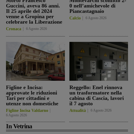
Morto Francesco
Montevarchi sconfitto 2-
Guccini, aveva 86 anni.
0 nell’amichevole di
Il 25 aprile del 2024
Piancastagnaio
venne a Gropina per
Calcio
6 Agosto 2026
celebrare la Liberazione
Cronaca
6 Agosto 2026
Figline e Incisa:
Reggello: Enel rinnova
approvate le riduzioni
un trasformatore nella
Tari per cittadini e
cabina di Cascia, lavori
utenze non domestiche
il 7 agosto
Figline Incisa Valdarno
Attualità
6 Agosto 2026
6 Agosto 2026
In Vetrina