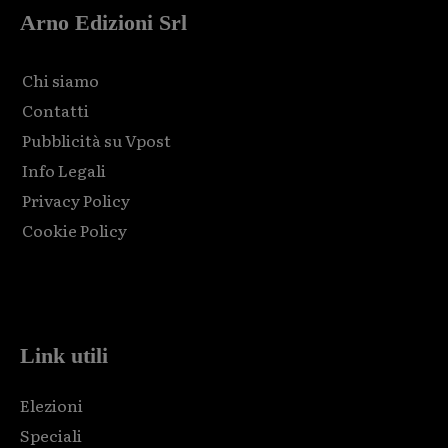
Arno Edizioni Srl
Chi siamo
Contatti
Pubblicità su Vpost
Info Legali
Privacy Policy
Cookie Policy
Html code here! Replace this with any non empty raw html
code and that's it.
Link utili
Elezioni
Speciali