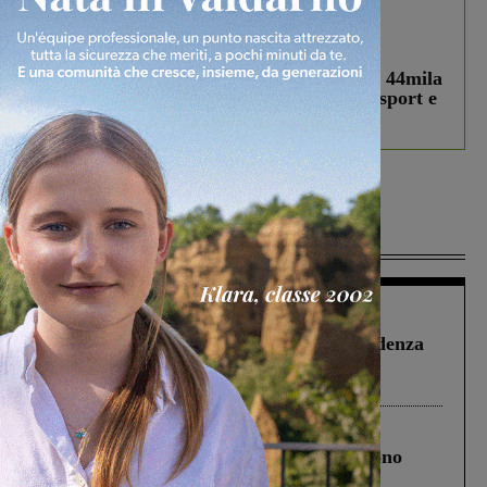
In vetrina
3 Agosto 2026
Estra Notizie agosto: Smart Cities, oltre 44mila
studenti coinvolti, torna il bando per lo sport e
debutta il podcast Estrair
Più lette
Figline Incisa Valdarno
1 Agosto 2026
Piscina di Figline finanziata oltre la scadenza
Pnrr, il gruppo di Fratelli d’Italia: “Un
ringraziamento al Governo”
Cronaca
4 Agosto 2026
Un anno fa la strage in A1 in cui morirono
Gianni, Giulia e Franco. Lo schianto, il