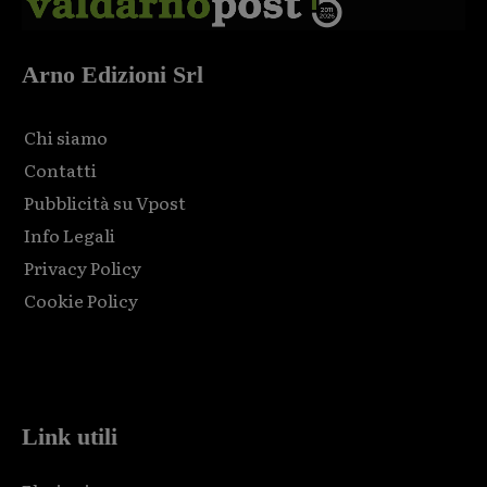
Arno Edizioni Srl
Chi siamo
Contatti
Pubblicità su Vpost
Info Legali
Privacy Policy
Cookie Policy
Html code here! Replace this with any non empty raw html
code and that's it.
Link utili