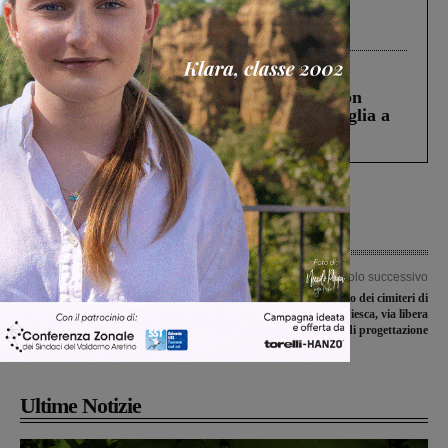
Gianni, Giulia e Franco. Lo schianto, il
processo, lo stop ai sorpassi fra tir....
Cronaca
3 Agosto 2026
Scomparso da una struttura di Castiglion
Fiorentino l’uomo che aveva ucciso la figlia a
Levane nel 2020
Articolo precedente
Articolo successivo
Questione sicurezza: Martellini
Ampliamento dei cimiteri di
presenta un’interrogazione, il sindaco
Montanino e Viesca, via libera
risponde: “C’è bisogno di maggiore
all’ultima fase di progettazione
controllo”
Ultime Notizie