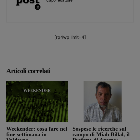
Capo redattore
[rp4wp limit=4]
Articoli correlati
Weekender: cosa fare nel
Sospese le ricerche sul
fine settimana in
campo di Miah Billal, il
Valdarno
Prefetto di Arezzo: