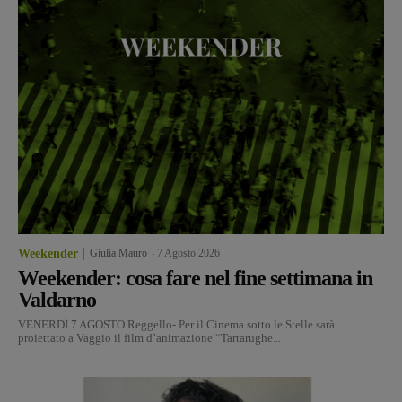
Weekender
Giulia Mauro
-
7 Agosto 2026
Weekender: cosa fare nel fine settimana in
Valdarno
VENERDÌ 7 AGOSTO Reggello- Per il Cinema sotto le Stelle sarà
proiettato a Vaggio il film d’animazione “Tartarughe...