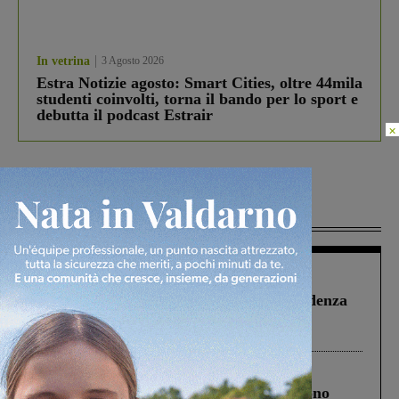
In vetrina
3 Agosto 2026
Estra Notizie agosto: Smart Cities, oltre 44mila
studenti coinvolti, torna il bando per lo sport e
debutta il podcast Estrair
×
Più lette
Figline Incisa Valdarno
1 Agosto 2026
Piscina di Figline finanziata oltre la scadenza
Pnrr, il gruppo di Fratelli d’Italia: “Un
ringraziamento al Governo”
Cronaca
4 Agosto 2026
Un anno fa la strage in A1 in cui morirono