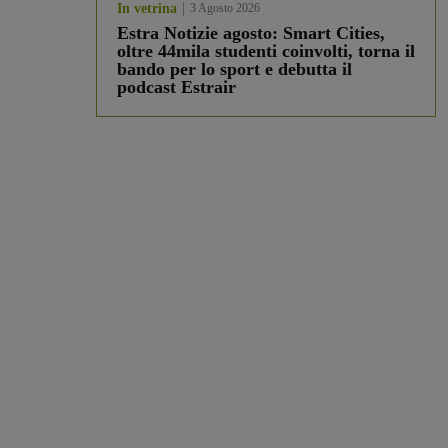
In vetrina
3 Agosto 2026
Estra Notizie agosto: Smart Cities,
oltre 44mila studenti coinvolti, torna il
bando per lo sport e debutta il
podcast Estrair