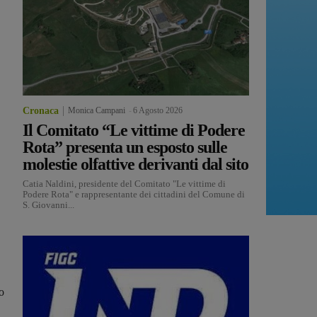
Cronaca
Monica Campani
-
6 Agosto 2026
Il Comitato “Le vittime di Podere
Rota” presenta un esposto sulle
molestie olfattive derivanti dal sito
Catia Naldini, presidente del Comitato "Le vittime di
Podere Rota" e rappresentante dei cittadini del Comune di
S. Giovanni...
o