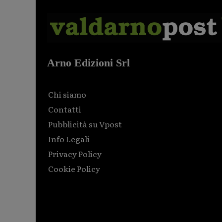
Arno Edizioni Srl
Chi siamo
Contatti
Pubblicità su Vpost
Info Legali
Privacy Policy
Cookie Policy
Html code here! Replace this with any non empty raw
html code and that's it.