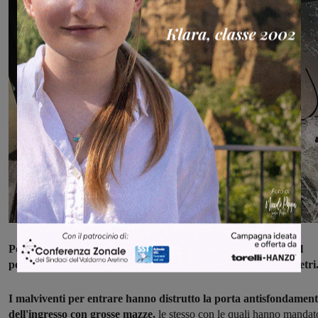
Per rallentare l'arrivo dei carabinieri in mezzo alla strada, sul
ponte di Leccio, è stato posizionato un tronco d'albero di 5 metri
I malviventi per entrare hanno distrutto la porta antisfondamen
dell'ingresso con grosse mazze,
le stesso con le quali hanno mandat