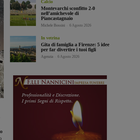
Calcio
Montevarchi sconfitto 2-0
nell’amichevole di
Piancastagnaio
Michele Bossini
-
6 Agosto 2026
In vetrina
Gita di famiglia a Firenze: 5 idee
per far divertire i tuoi figli
Agenzia
-
6 Agosto 2026
.
to
o