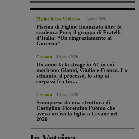
Figline Incisa Valdarno
1 Agosto 2026
Piscina di Figline finanziata oltre la
scadenza Pnrr, il gruppo di Fratelli
d’Italia: “Un ringraziamento al
Governo”
Cronaca
4 Agosto 2026
Un anno fa la strage in A1 in cui
morirono Gianni, Giulia e Franco. Lo
schianto, il processo, lo stop ai
sorpassi fra tir....
Cronaca
3 Agosto 2026
Scomparso da una struttura di
Castiglion Fiorentino l’uomo che
aveva ucciso la figlia a Levane nel
2020
In Vetrina