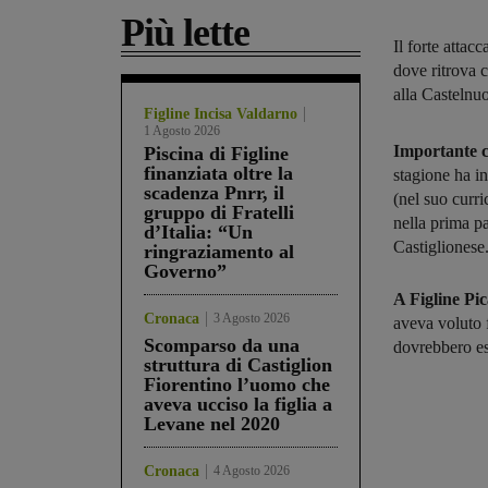
Più lette
Il forte attac
dove ritrova 
alla Castelnu
Figline Incisa Valdarno
1 Agosto 2026
Importante c
Piscina di Figline
finanziata oltre la
stagione ha i
scadenza Pnrr, il
(nel suo curr
gruppo di Fratelli
nella prima pa
d’Italia: “Un
Castiglionese
ringraziamento al
Governo”
A Figline Pic
Cronaca
3 Agosto 2026
aveva voluto 
Scomparso da una
dovrebbero e
struttura di Castiglion
Fiorentino l’uomo che
aveva ucciso la figlia a
Levane nel 2020
Cronaca
4 Agosto 2026