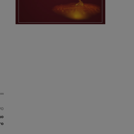
vo
no
ro