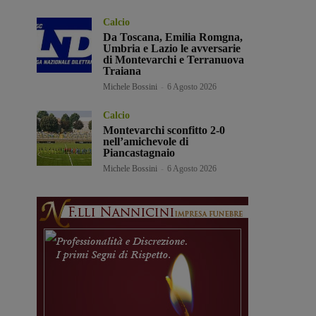
Calcio
Da Toscana, Emilia Romgna,
Umbria e Lazio le avversarie
di Montevarchi e Terranuova
Traiana
Michele Bossini
-
6 Agosto 2026
Calcio
Montevarchi sconfitto 2-0
nell’amichevole di
Piancastagnaio
Michele Bossini
-
6 Agosto 2026