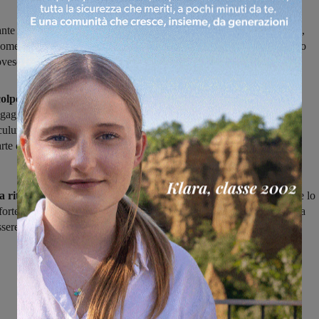
cante si è accordato per la prossima stagione con il sodalizio gialloblù,
come allenatore Alessio Cocollini, che lo scorso anno lo aveva voluto
ovese
olpo di mercato messo a segno dal Figline,
che per la prossima
ngaggiato l'attaccante classe 1983
Salvatore Pica
, bomber di razza
iculum Sangiovannese e Castello Gruop fra le tante) lo scorso anno
rte della stagione alla Castelnuovese, prima di approdare alla
.
a ritrova in panchina Alessio Cocollini
, suo grande estimatore che lo
fortemente lo scorso anno alla Castelnuovese. La prossima settimana
ssere
ufficializzati altri arrivi
in gialloblù.