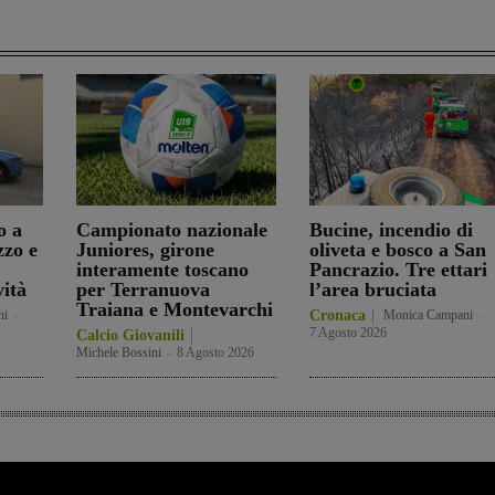
o a
Campionato nazionale
Bucine, incendio di
zzo e
Juniores, girone
oliveta e bosco a San
interamente toscano
Pancrazio. Tre ettari
vità
per Terranuova
l’area bruciata
Traiana e Montevarchi
ni
-
Cronaca
Monica Campani
-
7 Agosto 2026
Calcio Giovanili
Michele Bossini
-
8 Agosto 2026