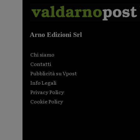
Arno Edizioni Srl
Chi siamo
Contatti
Pubblicità su Vpost
Info Legali
Privacy Policy
Cookie Policy
Html code here! Replace this with any non empty raw
html code and that's it.