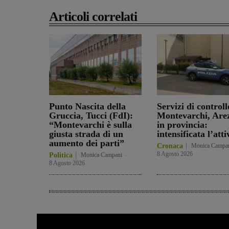
Articoli correlati
Punto Nascita della
Servizi di controll
Gruccia, Tucci (FdI):
Montevarchi, Are
“Montevarchi è sulla
in provincia:
giusta strada di un
intensificata l’atti
aumento dei parti”
Cronaca
Monica Campa
8 Agosto 2026
Politica
Monica Campani
-
8 Agosto 2026