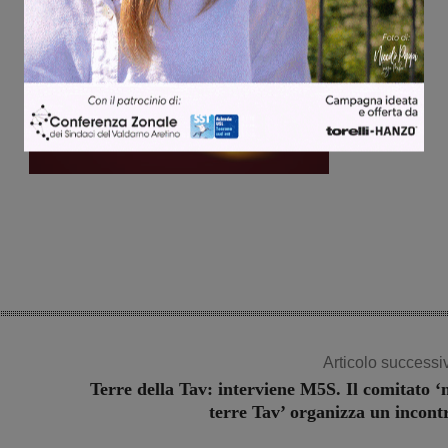
Articolo successi
Terre della Tav: interviene M5S. Il comitato ‘
terre Tav’ organizza un incont