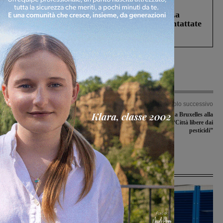
Cronaca
5 Agosto 2026
Continuano le ricerche di Miah Billal. La
Prefettura: “In caso di avvistamento contattate
il 112”
Articolo precedente
Articolo successivo
Serristori, Saccardi in visita: “Un
Il Comune presente a Bruxelles alla
ospedale che sta crescendo”, Mugnai:
tavola rotonda “Città libere dai
“I ritardi sui lavori sono
pesticidi”
ingiustificati”
Ultime Notizie