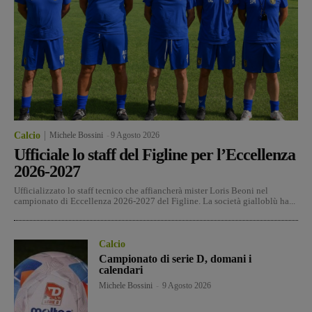
Calcio
Michele Bossini
-
9 Agosto 2026
Ufficiale lo staff del Figline per l’Eccellenza
2026-2027
Ufficializzato lo staff tecnico che affiancherà mister Loris Beoni nel
campionato di Eccellenza 2026-2027 del Figline. La società gialloblù ha...
Calcio
Campionato di serie D, domani i
calendari
Michele Bossini
-
9 Agosto 2026