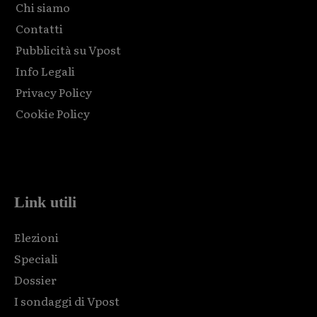
Chi siamo
Contatti
Pubblicità su Vpost
Info Legali
Privacy Policy
Cookie Policy
Html code here! Replace this with any non empty raw html
code and that's it.
Link utili
Elezioni
Speciali
Dossier
I sondaggi di Vpost