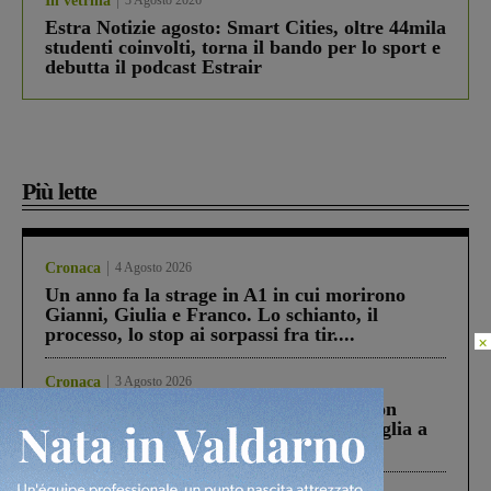
In vetrina
3 Agosto 2026
Estra Notizie agosto: Smart Cities, oltre 44mila
studenti coinvolti, torna il bando per lo sport e
debutta il podcast Estrair
Più lette
Cronaca
4 Agosto 2026
Un anno fa la strage in A1 in cui morirono
Gianni, Giulia e Franco. Lo schianto, il
processo, lo stop ai sorpassi fra tir....
×
Cronaca
3 Agosto 2026
Scomparso da una struttura di Castiglion
Fiorentino l’uomo che aveva ucciso la figlia a
Levane nel 2020