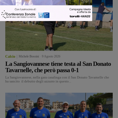
Calcio
Michele Bossini
-
9 Agosto 2026
La Sangiovannese tiene testa al San Donato
Tavarnelle, che però passa 0-1
La Sangiovannese, nella gara casalinga con il San Donato Tavarnelle che
ha sancito il debutto degli azzurro in questo...