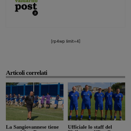
[rp4wp limit=4]
Articoli correlati
La Sangiovannese tiene
Ufficiale lo staff del