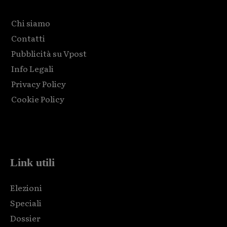
Chi siamo
Contatti
Pubblicità su Vpost
Info Legali
Privacy Policy
Cookie Policy
Html code here! Replace this with any non empty raw html
code and that's it.
Link utili
Elezioni
Speciali
Dossier