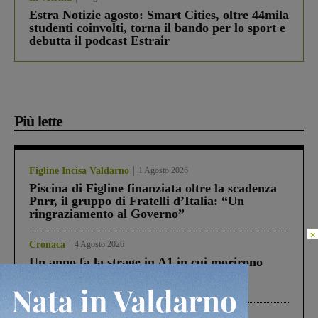
Estra Notizie agosto: Smart Cities, oltre 44mila
studenti coinvolti, torna il bando per lo sport e
debutta il podcast Estrair
Più lette
Figline Incisa Valdarno
1 Agosto 2026
Piscina di Figline finanziata oltre la scadenza
Pnrr, il gruppo di Fratelli d’Italia: “Un
ringraziamento al Governo”
×
Cronaca
4 Agosto 2026
Un anno fa la strage in A1 in cui morirono
Gianni, Giulia e Franco. Lo schianto, il
processo, lo stop ai sorpassi fra tir....