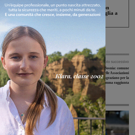
Cronaca
3 Agosto 2026
Scomparso da una struttura di Castiglion
Fiorentino l’uomo che aveva ucciso la figlia a
Levane nel 2020
Articolo precedente
Articolo successivo
Sangiovannese-Lentigione a porte
Cena benefica per la Bosnia: comune
aperte al “Romanelli” di Borgo San
di Bucine e Forum delle Associazioni
Lorenzo
del Valdarno ringraziano per la
somma raggiunta
Ultime Notizie