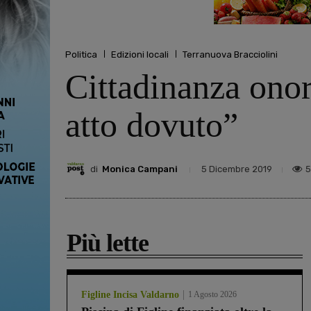
Politica
Edizioni locali
Terranuova Bracciolini
Cittadinanza onor
atto dovuto”
di
Monica Campani
5
5 Dicembre 2019
Più lette
Figline Incisa Valdarno
1 Agosto 2026