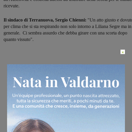
ricevute.
Il sindaco di Terranuova, Sergio Chienni:
"Un atto giusto e dovut
per clima che si sta respirando non solo intorno a Liliana Segre ma in
generale. Ci sembra assurdo che debba girare con una scorta dopo
quanto vissuto".
×