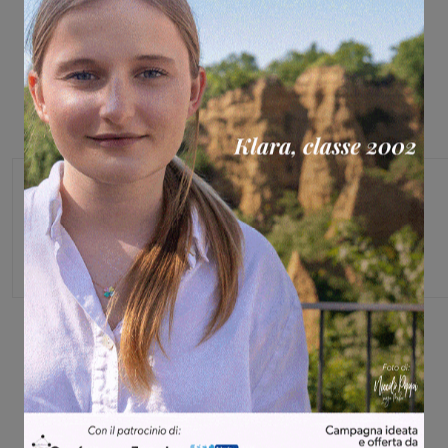
Monica Campani
Direttore
Share