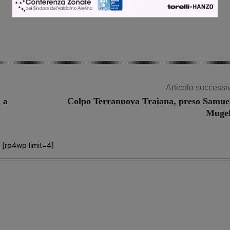
Articolo successi
 a
Colpo Terranuova Traiana, preso Samue
Mugel
[rp4wp limit=4]