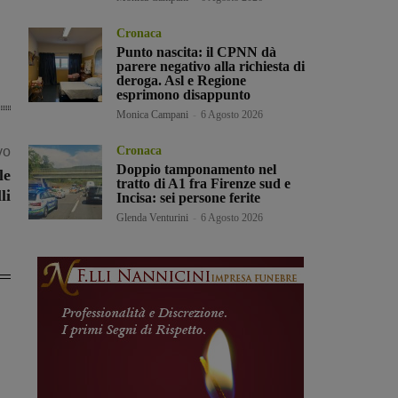
Cronaca
Punto nascita: il CPNN dà
parere negativo alla richiesta di
deroga. Asl e Regione
esprimono disappunto
Monica Campani
-
6 Agosto 2026
vo
Cronaca
Doppio tamponamento nel
le
tratto di A1 fra Firenze sud e
li
Incisa: sei persone ferite
Glenda Venturini
-
6 Agosto 2026