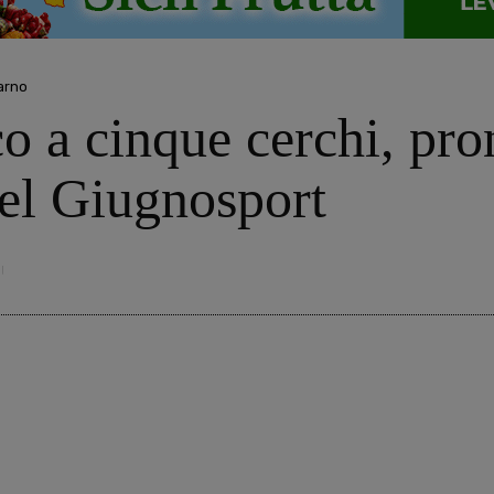
arno
o a cinque cerchi, pron
del Giugnosport