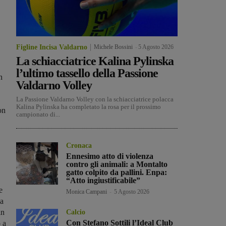
Figline Incisa Valdarno
Michele Bossini
-
5 Agosto 2026
La schiacciatrice Kalina Pylinska
l’ultimo tassello della Passione
n
Valdarno Volley
La Passione Valdarno Volley con la schiacciatrice polacca
Kalina Pylinska ha completato la rosa per il prossimo
on
campionato di...
Cronaca
Ennesimo atto di violenza
contro gli animali: a Montalto
gatto colpito da pallini. Enpa:
“Atto ingiustificabile”
e
Monica Campani
-
5 Agosto 2026
la
in
Calcio
Con Stefano Sottili l’Ideal Club
 a