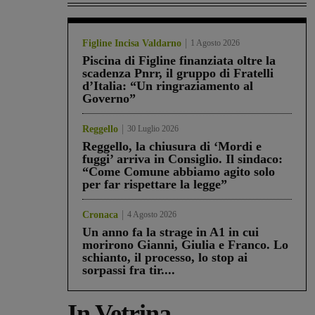
Figline Incisa Valdarno
1 Agosto 2026
Piscina di Figline finanziata oltre la
scadenza Pnrr, il gruppo di Fratelli
d’Italia: “Un ringraziamento al
Governo”
Reggello
30 Luglio 2026
Reggello, la chiusura di ‘Mordi e
fuggi’ arriva in Consiglio. Il sindaco:
“Come Comune abbiamo agito solo
per far rispettare la legge”
Cronaca
4 Agosto 2026
Un anno fa la strage in A1 in cui
morirono Gianni, Giulia e Franco. Lo
schianto, il processo, lo stop ai
sorpassi fra tir....
In Vetrina