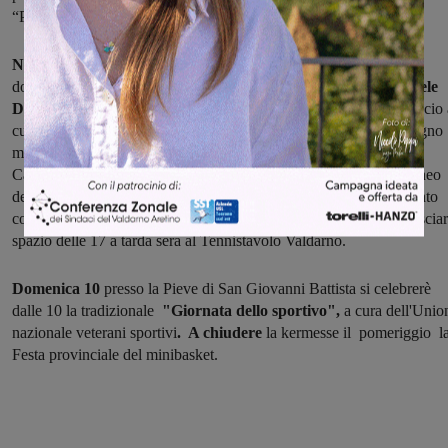
“Piazza in musica” con le ragazze della ginnastica.
Non mancheranno poi gli sport di squadra:
da martedì 5 a
domenica 10 si terrà il torneo di calcio allievi
“Memorial Gabriele
D'Uva
”, venerdì 8 dalle 18 calcio a 5 femminile in piazza Masaccio 
cura della Marzocco Sangiovannese, sabato 9 e domenica 10 giugno
maratona notturna, sempre di
calcio a 5,
presso il campo sportivo
Calvani dalle ore 18.
Da mercoledì 6 in piazza Masaccio
il Torneo
dei Rioni, organizzato dalla Polisportiva Gallim con l'appuntamento
colncusivo sabato mattina in piazza Masaccio dalle 10, per poi lascia
spazio delle 17 a tarda sera al Tennistavolo Valdarno.
Domenica 10
presso la Pieve di San Giovanni Battista si celebrerè
dalle 10 la tradizionale
"Giornata dello sportivo",
a cura dell'Unio
nazionale veterani sportivi
. A chiudere
la kermesse il pomeriggio l
Festa provinciale del minibasket.