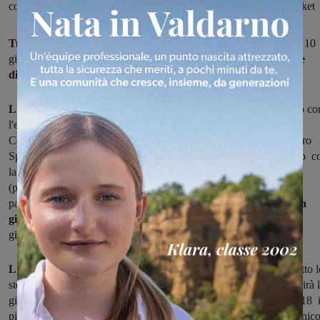
con la “Giornata dello sportivo” e la festa provinciale del minibasket
Tutto pronto per l'edizione 2018 del Giugnosport
, che dal 4 al 10
giugno trasformerà San Giovanni in una grande arena
per tutte le
discipline sportive.
L'apertura ufficiale
è in agenda per le ore 18 di lunedì 4 giugno co
l'esibizione degli allievi del gruppo musicale “Masaccio” e del
Concerto comunale, a seguire spazio agli atleti di karate del Centro
Sportivo Valdarno.
Martedì 5
sarà la giornata dedicata al ciclismo c
la seconda edizione del "Trofeo Città di San Giovanni Valdarno"
(partenza e arrivo sotto Palazzo d'Arnolfo) e successivamente alla
pallavolo, con delle 17 il torneo femminile in piazza Masaccio.
La
giornata si concluderà
con il saggio, dei ragazzi del Veliero e i
giovanissimi della Marzocco Sangiovannese.
L'atletica sarà la protagonista mercoledì 6
con la “Staffetta sotto l
stelle”, mentre giovedì 7 la Società Ginnastica Sangiovannese aprirà 
giornata con la dimostrazione degli atleti della sezione judo dalle 18 
piazza Masaccio e in prima serata, dalle ore 21 lascerà il palcoscenico