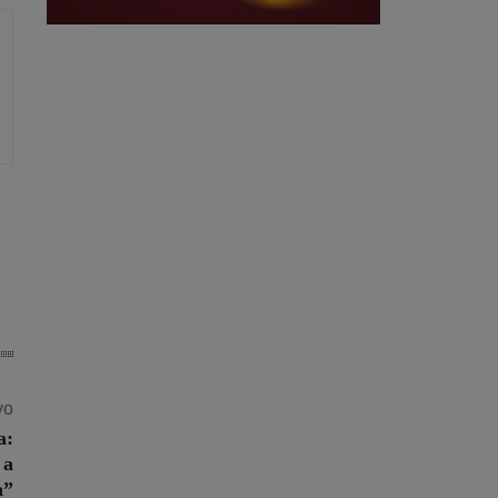
vo
a:
 a
a”