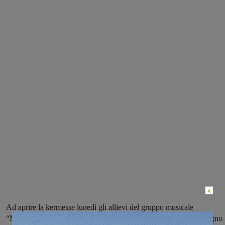
×
Ad aprire la kermesse lunedì gli allievi del gruppo musicale
“Masaccio” e una esibizione di karate, chiusura domenica 10 giugno