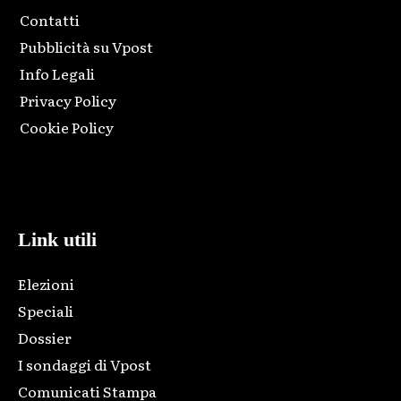
Contatti
Pubblicità su Vpost
Info Legali
Privacy Policy
Cookie Policy
Html code here! Replace this with any non empty raw html
code and that's it.
Link utili
Elezioni
Speciali
Dossier
I sondaggi di Vpost
Comunicati Stampa