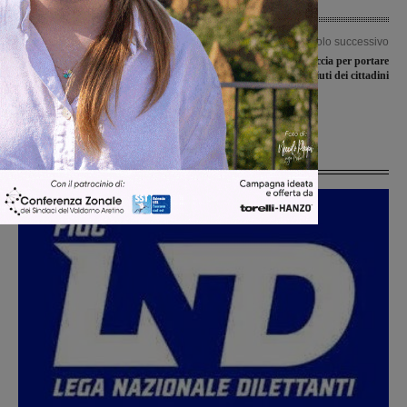
Articolo precedente
Articolo successivo
Giochi inclusivi: la richiesta di
La Misericordia a Muccia per portare
Chienni recepita dalla consigliera
gli aiuti dei cittadini
Vadi, prima firmataria di una
mozione
Ultime Notizie