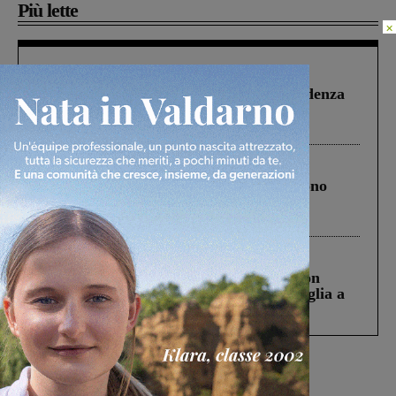
Più lette
×
Figline Incisa Valdarno
1 Agosto 2026
Piscina di Figline finanziata oltre la scadenza
Pnrr, il gruppo di Fratelli d’Italia: “Un
ringraziamento al Governo”
Cronaca
4 Agosto 2026
Un anno fa la strage in A1 in cui morirono
Gianni, Giulia e Franco. Lo schianto, il
processo, lo stop ai sorpassi fra tir....
Cronaca
3 Agosto 2026
Scomparso da una struttura di Castiglion
Fiorentino l’uomo che aveva ucciso la figlia a
Levane nel 2020