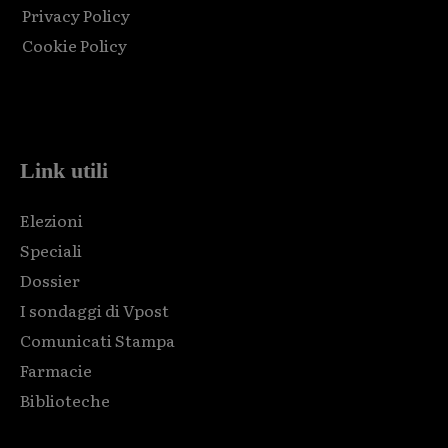
Privacy Policy
Cookie Policy
Html code here! Replace this with any non empty raw html
code and that's it.
Link utili
Elezioni
Speciali
Dossier
I sondaggi di Vpost
Comunicati Stampa
Farmacie
Biblioteche