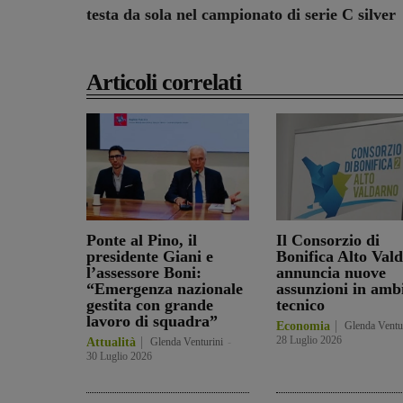
testa da sola nel campionato di serie C silver
Articoli correlati
Ponte al Pino, il
Il Consorzio di
presidente Giani e
Bonifica Alto Val
l’assessore Boni:
annuncia nuove
“Emergenza nazionale
assunzioni in amb
gestita con grande
tecnico
lavoro di squadra”
Economia
Glenda Ventu
28 Luglio 2026
Attualità
Glenda Venturini
-
30 Luglio 2026