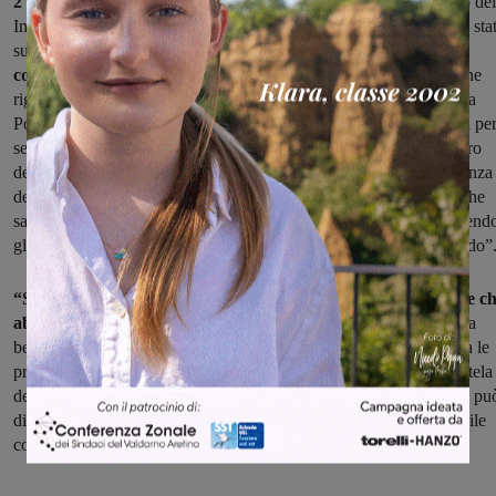
2 milioni e mezzo di euro,
di cui 1 milione a carico dal Ministero del
Infrastrutture e dalla Regione, mentre i restanti 500mila euro sono stat
suddivisi tra i Comuni del Valdarno, per i quali
Montevarchi ha
contribuito per 227mila euro
. “Il tracciato del lotto dei lavori, che
riguarda in particolare il nostro territorio comunale – spiega ancora
Posfortunato – parte dall’area di fronte all’Ospedale della Gruccia pe
seguire l’argine leopoldino fino al nuovo attraversamento del Borro
dello Spedaluzzo, sottopassando il Ponte Mocarini in corrispondenza
dell’esistente fornice, per dirigersi verso la successiva passarella che
sarà realizzata sul Borro del Giglio fino a collegarsi, sempre seguend
gli argini dell’Arno, con le rampe ciclopedonali del Ponte Leonardo”
“Sicuramente – conclude l’assessore – un progetto importante c
abbiamo condiviso
perché permette di conoscere e di riscoprire la
bellezza del territorio, tra paesaggio e storia, senza perdere di vista le
priorità per il futuro che il pianeta chiede ormai da tanti anni, la tutela
dell’ambiente e della salute attraverso una mobilità alternativa che pu
diventare anche un’opportunità di sviluppo per il turismo sostenibile
con la bicicletta”.