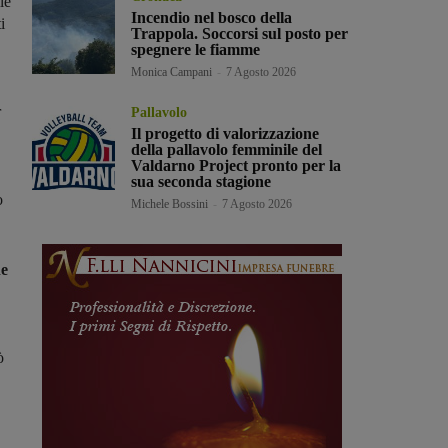
le
Incendio nel bosco della
i
Trappola. Soccorsi sul posto per
spegnere le fiamme
Monica Campani
-
7 Agosto 2026
r
Pallavolo
Il progetto di valorizzazione
della pallavolo femminile del
Valdarno Project pronto per la
sua seconda stagione
o
Michele Bossini
-
7 Agosto 2026
.
he
ò