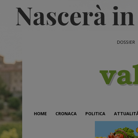
DOSSIER
HOME
CRONACA
POLITICA
ATTUALIT