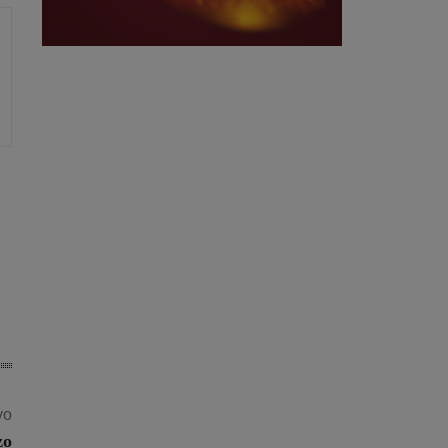
vo
zo