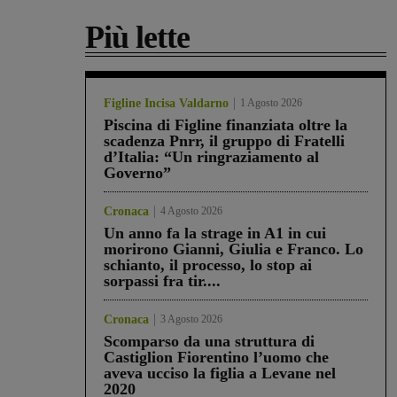
Più lette
Figline Incisa Valdarno
1 Agosto 2026
Piscina di Figline finanziata oltre la
scadenza Pnrr, il gruppo di Fratelli
d’Italia: “Un ringraziamento al
Governo”
Cronaca
4 Agosto 2026
Un anno fa la strage in A1 in cui
morirono Gianni, Giulia e Franco. Lo
schianto, il processo, lo stop ai
sorpassi fra tir....
Cronaca
3 Agosto 2026
Scomparso da una struttura di
Castiglion Fiorentino l’uomo che
aveva ucciso la figlia a Levane nel
2020