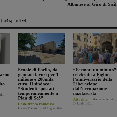
Albanese al Giro di Sicil
[rp4wp limit=4]
Scuole di Faella, da
“Fermati un minuto”
darno
gennaio lavori per 1
celebrato a Figline
milione e 200mila
l’anniversario della
ito
euro. Il sindaco:
Liberazione
“Studenti spostati
dall’occupazione
temporaneamente a
nazifascista
rini
-
Pian di Scò”
Attualità
Glenda Venturini
-
27 Luglio 2026
Castelfranco Piandiscò
Glenda Venturini
-
28 Luglio 2026