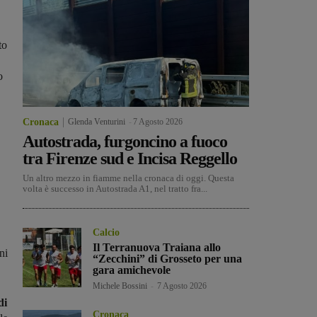
to
o
Cronaca
Glenda Venturini
-
7 Agosto 2026
Autostrada, furgoncino a fuoco
tra Firenze sud e Incisa Reggello
Un altro mezzo in fiamme nella cronaca di oggi. Questa
volta è successo in Autostrada A1, nel tratto fra...
Calcio
Il Terranuova Traiana allo
ni
“Zecchini” di Grosseto per una
gara amichevole
Michele Bossini
-
7 Agosto 2026
di
Cronaca