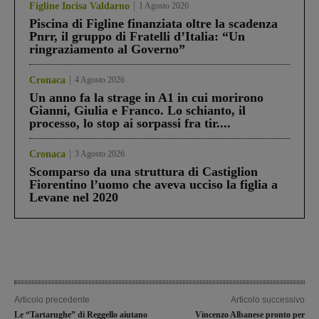
Figline Incisa Valdarno
1 Agosto 2026
Piscina di Figline finanziata oltre la scadenza
Pnrr, il gruppo di Fratelli d’Italia: “Un
ringraziamento al Governo”
Cronaca
4 Agosto 2026
Un anno fa la strage in A1 in cui morirono
Gianni, Giulia e Franco. Lo schianto, il
processo, lo stop ai sorpassi fra tir....
Cronaca
3 Agosto 2026
Scomparso da una struttura di Castiglion
Fiorentino l’uomo che aveva ucciso la figlia a
Levane nel 2020
Articolo precedente
Articolo successivo
Le “Tartarughe” di Reggello aiutano
Vincenzo Albanese pronto per