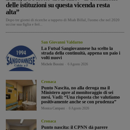
delle istituzioni su questa vicenda resta
alta”
Dopo tre giorni di ricerche a tappeto di Miah Billal, l'uomo che nel 2020
uccise sua figlia e ferì...
San Giovanni Valdarno
La Futsal Sangiovannese ha scelto la
strada della continuità, appena un paio i
volti nuovi
Michele Bossini
-
6 Agosto 2026
Cronaca
Punto Nascita, no alla deroga ma il
Ministero apre al monitoraggio di sei
mesi. Vadi: “Una risposta che valutiamo
positivamente anche se con prudenza”
Monica Campani
-
6 Agosto 2026
Cronaca
Punto nascita: il CPNN dà parere