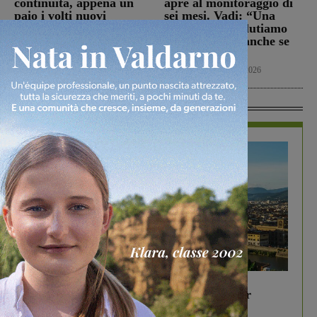
continuità, appena un
apre al monitoraggio di
paio i volti nuovi
sei mesi. Vadi: “Una
risposta che valutiamo
San Giovanni Valdarno
positivamente anche se
6 Agosto 2026
con prudenza”
Cronaca
6 Agosto 2026
In Vetrina
In vetrina
6 Agosto 2026
Gita di famiglia a Firenze: 5 idee per far
divertire i tuoi figli