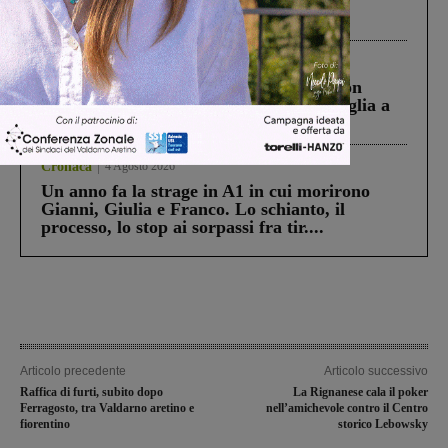
Pnrr, il gruppo di Fratelli d’Italia: “Un
ringraziamento al Governo”
Cronaca
3 Agosto 2026
Scomparso da una struttura di Castiglion
Fiorentino l’uomo che aveva ucciso la figlia a
Levane nel 2020
Cronaca
4 Agosto 2026
Un anno fa la strage in A1 in cui morirono
Gianni, Giulia e Franco. Lo schianto, il
processo, lo stop ai sorpassi fra tir....
Articolo precedente
Articolo successivo
Raffica di furti, subito dopo
La Rignanese cala il poker
Ferragosto, tra Valdarno aretino e
nell’amichevole contro il Centro
fiorentino
storico Lebowsky