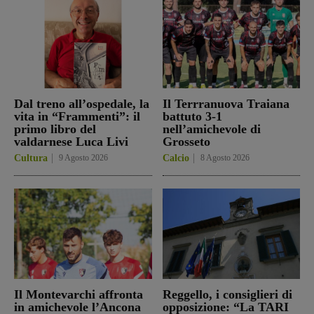
Dal treno all’ospedale, la
Il Terrranuova Traiana
vita in “Frammenti”: il
battuto 3-1
primo libro del
nell’amichevole di
valdarnese Luca Livi
Grosseto
Cultura
9 Agosto 2026
Calcio
8 Agosto 2026
Il Montevarchi affronta
Reggello, i consiglieri di
in amichevole l’Ancona
opposizione: “La TARI