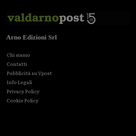
Arno Edizioni Srl
Chi siamo
Contatti
Pubblicità su Vpost
Info Legali
Privacy Policy
Cookie Policy
Html code here! Replace this with any non empty raw html
code and that's it.