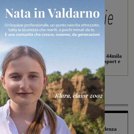
In vetrina
3 Agosto 2026
Estra Notizie agosto: Smart Cities, oltre 44mila
studenti coinvolti, torna il bando per lo sport e
debutta il podcast Estrair
Più lette
Figline Incisa Valdarno
1 Agosto 2026
Piscina di Figline finanziata oltre la scadenza