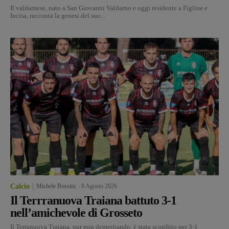
Il valdarnese, nato a San Giovanni Valdarno e oggi residente a Figline e
Incisa, racconta la genesi del suo...
Calcio
Michele Bossini
-
8 Agosto 2026
Il Terrranuova Traiana battuto 3-1
nell’amichevole di Grosseto
Il Terranuova Traiana, pur non demeritando, è stata sconfitto per 3-1